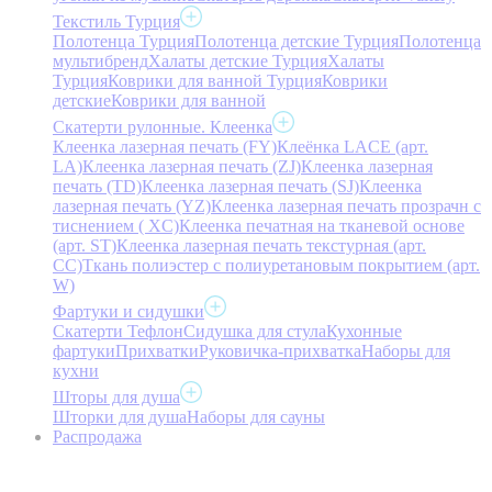
Текстиль Турция
Полотенца Турция
Полотенца детские Турция
Полотенца
мультибренд
Халаты детские Турция
Халаты
Турция
Коврики для ванной Турция
Коврики
детские
Коврики для ванной
Скатерти рулонные. Клеенка
Клеенка лазерная печать (FY)
Клеёнка LACE (арт.
LA)
Клеенка лазерная печать (ZJ)
Клеенка лазерная
печать (TD)
Клеенка лазерная печать (SJ)
Клеенка
лазерная печать (YZ)
Клеенка лазерная печать прозрачн с
тиснением ( XC)
Клеенка печатная на тканевой основе
(арт. ST)
Клеенка лазерная печать текстурная (арт.
CC)
Ткань полиэстер с полиуретановым покрытием (арт.
W)
Фартуки и сидушки
Скатерти Тефлон
Сидушка для стула
Кухонные
фартуки
Прихватки
Руковичка-прихватка
Наборы для
кухни
Шторы для душа
Шторки для душа
Наборы для сауны
Распродажа