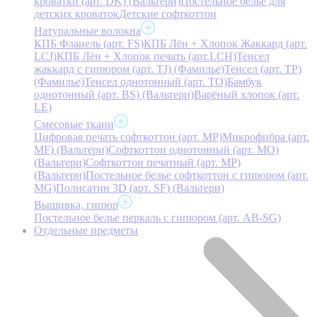
кроватки (арт. DK) (Вальтери)
Постельное белье для
детских кроваток
Детские софткоттон
Натуральные волокна
КПБ Фланель (арт. FS)
КПБ Лён + Хлопок Жаккард (арт.
LCJ)
КПБ Лён + Хлопок печать (арт.LCH)
Тенсел
жаккард с гипюром (арт. TJ) (Фамилье)
Тенсел (арт. ТР)
(Фамилье)
Тенсел однотонный (арт. TO)
Бамбук
однотонный (арт. BS) (Вальтери)
Варёный хлопок (арт.
LE)
Смесовые ткани
Цифровая печать софткоттон (арт. MP)
Микрофибра (арт.
MF) (Вальтери)
Софткоттон однотонный (арт. MO)
(Вальтери)
Софткоттон печатный (арт. MР)
(Вальтери)
Постельное белье софткоттон с гипюром (арт.
MG)
Полисатин 3D (арт. SF) (Вальтери)
Вышивка, гипюр
Постельное белье перкаль с гипюром (арт. AB-SG)
Отдельные предметы