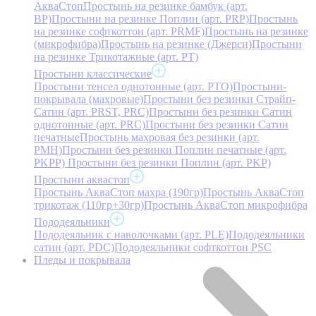
АкваСтоп
Простынь на резинке бамбук (арт.
BP)
Простыни на резинке Поплин (арт. PRP)
Простынь
на резинке софткоттон (арт. PRMF)
Простынь на резинке
(микрофибра)
Простынь на резинке (Джерси)
Простыни
на резинке Трикотажные (арт. РТ)
Простыни классические
Простыни тенсел однотонные (арт. PTO)
Простыни-
покрывала (махровые)
Простыни без резинки Страйп-
Сатин (арт. PRST, PRC)
Простыни без резинки Сатин
однотонные (арт. PRC)
Простыни без резинки Сатин
печатные
Простынь махровая без резинки (арт.
PMH)
Простыни без резинки Поплин печатные (арт.
PKPP)
Простыни без резинки Поплин (арт. PKP)
Простыни аквастоп
Простынь АкваСтоп махра (190гр)
Простынь АкваСтоп
трикотаж (110гр+30гр)
Простынь АкваСтоп микрофибра
Пододеяльники
Пододеяльник с наволочками (арт. PLE)
Пододеяльники
сатин (арт. PDC)
Пододеяльники софткоттон PSC
Пледы и покрывала