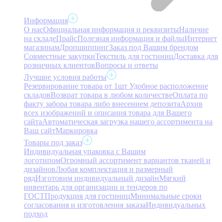
Информация
О нас
Официальная информация и реквизиты
Наличие
на складе
Прайс
Полезная информация и файлы
Интернет
магазинам
Дропшиппинг
Заказ под Вашим брендом
Совместные закупки
Текстиль для гостиниц
Доставка для
розничных клиентов
Вопросы и ответы
Лучшие условия работы
Резервирование товара от 1шт
Удобное расположение
складов
Возврат товара в любом количестве
Оплата по
факту забора товара либо внесением депозита
Архив
всех изображений и описания товара для Вашего
сайта
Автоматическая загрузка нашего ассортимента на
Ваш сайт
Маркировка
Товары под заказ
Индивидуальная упаковка с Вашим
логотипом
Огромный ассортимент вариантов тканей и
дизайнов
Любая комплектация и размерный
ряд
Изготовим индивидуальный дизайн
Мягкий
инвентарь для организации и тендеров по
ГОСТ
Продукция для гостиниц
Минимальные сроки
согласования и изготовления заказа
Индивидуальных
подход