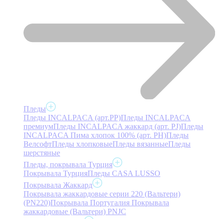
Пледы
Пледы INCALPACA (арт.PP)
Пледы INCALPACA
премиум
Пледы INCALPACA жаккард (арт. PJ)
Пледы
INCALPACA Пима хлопок 100% (арт. PH)
Пледы
Велсофт
Пледы хлопковые
Пледы вязанные
Пледы
шерстяные
Пледы, покрывала Турция
Покрывала Турция
Пледы CASA LUSSO
Покрывала Жаккард
Покрывала жаккардовые серии 220 (Вальтери)
(PN220)
Покрывала Португалия
Покрывала
жаккардовые (Вальтери) PNJC