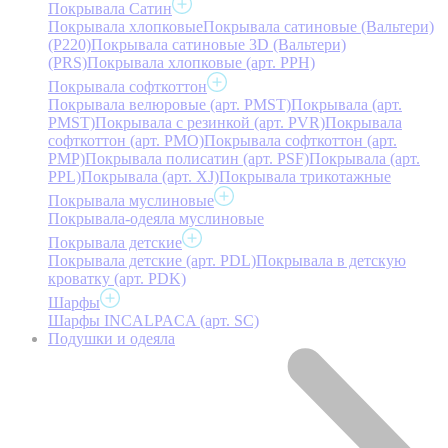
Покрывала Сатин
Покрывала хлопковые
Покрывала сатиновые (Вальтери)
(P220)
Покрывала сатиновые 3D (Вальтери)
(PRS)
Покрывала хлопковые (арт. PPH)
Покрывала софткоттон
Покрывала велюровые (арт. PMST)
Покрывала (арт.
PMST)
Покрывала с резинкой (арт. PVR)
Покрывала
софткоттон (арт. PMO)
Покрывала софткоттон (арт.
PMP)
Покрывала полисатин (арт. PSF)
Покрывала (арт.
PPL)
Покрывала (арт. XJ)
Покрывала трикотажные
Покрывала муслиновые
Покрывала-одеяла муслиновые
Покрывала детские
Покрывала детские (арт. PDL)
Покрывала в детскую
кроватку (арт. PDK)
Шарфы
Шарфы INCALPACA (арт. SC)
Подушки и одеяла