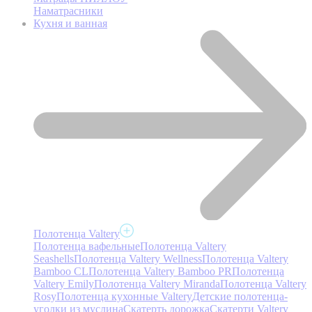
Наматрасники
Кухня и ванная
Полотенца Valtery
Полотенца вафельные
Полотенца Valtery
Seashells
Полотенца Valtery Wellness
Полотенца Valtery
Bamboo CL
Полотенца Valtery Bamboo PR
Полотенца
Valtery Emily
Полотенца Valtery Miranda
Полотенца Valtery
Rosy
Полотенца кухонные Valtery
Детские полотенца-
уголки из муслина
Скатерть дорожка
Скатерти Valtery