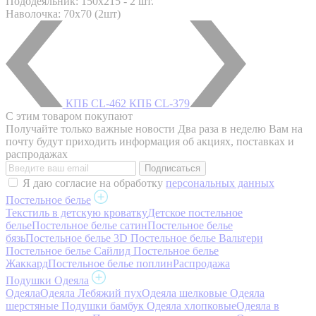
Пододеяльник: 150x215 - 2 шт.
Наволочка: 70х70 (2шт)
КПБ CL-462
КПБ CL-379
С этим товаром покупают
Получайте только важные новости
Два раза в неделю Вам на
почту будут приходить информация об акциях, поставках и
распродажах
Я даю согласие на обработку
персональных данных
Постельное белье
Текстиль в детскую кроватку
Детское постельное
белье
Постельное белье сатин
Постельное белье
бязь
Постельное белье 3D
Постельное белье Вальтери
Постельное белье Сайлид
Постельное белье
Жаккард
Постельное белье поплин
Распродажа
Подушки Одеяла
Одеяла
Одеяла Лебяжий пух
Одеяла шелковые
Одеяла
шерстяные
Подушки бамбук
Одеяла хлопковые
Одеяла в