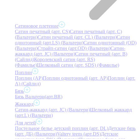
Сатиновое плетение
Сатин печатный (арт. СS)
Сатин печатный (арт. С)
(Вальтери)
Сатин печатный (арт. СL) (Вальтери)
Сатин
однотонный (арт.LS) (Вальтери)
Сатин однотонный (OD)
(Вальтери)
Страйп-сатин (арт.OD) (Вальтери)
Сатин-
жаккард (арт. JC) (Вальтери)
Сатин печатный (арт. В)
(Сайлид)
Королевский сатин (арт. RS)
(Фамилье)
Шелковый сатин (арт. SDS) (Фамилье)
Поплин
Поплин (AP)
Поплин однотонный (арт. AP)
Поплин (арт.
А) (Сайлид)
Бязь
Бязь Вальтери(арт.BR)
Жаккард
Сатин-жаккард (арт. JC) (Вальтери)
Шелковый жаккард
(арт.L) (Вальтери)
Для детей
Постельное белье детский поплин (арт. DL)
Детские бязь
(арт. ДБ) (Вальтери)
Valtery teens (арт.DS)
Детские