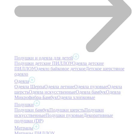
Подушки и одеяла для детей
Подушки детские ПИЛЛОУ
Одеяла детские
ПИЛЛОУ
Одеяло байковое детское
Детское шерстяное
одеяло
Одеяла
Одеяла Шерпа
Одеяла летние
Одеяла пуховые
Одеяла
шерсть
Одеяла искусственные
Одеяла бамбук
Одеяла
Микрофибра-Бамбук
Одеяла хлопковые
Подушки
Подушки бамбук
Подушки шерсть
Подушки
искусственные
Подушки пуховые
Декоративные
подушки (DP)
Матрацы
Матрацы ПИЛЛОУ