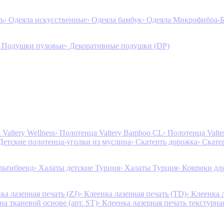
ть
› Одеяла искусственные
› Одеяла бамбук
› Одеяла Микрофибра-
› Подушки пуховые
› Декоративные подушки (DP)
Valtery Wellness
› Полотенца Valtery Bamboo CL
› Полотенца Valt
 Детские полотенца-уголки из муслина
› Скатерть дорожка
› Скате
льтибренд
› Халаты детские Турция
› Халаты Турция
› Коврики дл
ка лазерная печать (ZJ)
› Клеенка лазерная печать (TD)
› Клеенка 
на тканевой основе (арт. ST)
› Клеенка лазерная печать текстурная