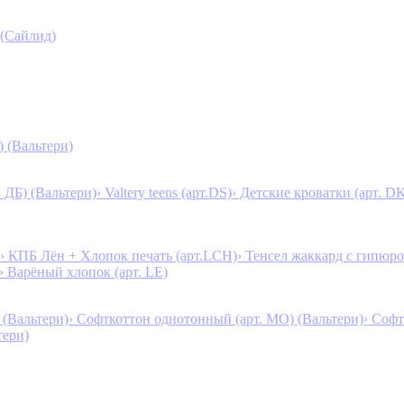
 (Сайлид)
) (Вальтери)
. ДБ) (Вальтери)
› Valtery teens (арт.DS)
› Детские кроватки (арт. D
› КПБ Лён + Хлопок печать (арт.LCH)
› Тенсел жаккард с гипюро
› Варёный хлопок (арт. LE)
 (Вальтери)
› Софткоттон однотонный (арт. MO) (Вальтери)
› Софт
тери)