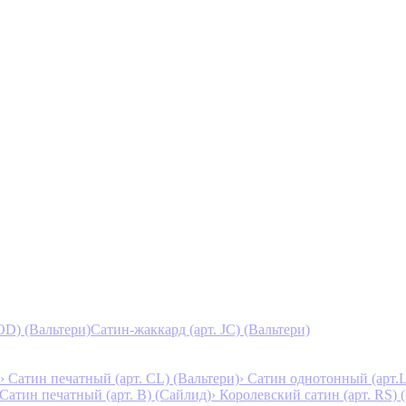
D) (Вальтери)
Сатин-жаккард (арт. JC) (Вальтери)
› Сатин печатный (арт. СL) (Вальтери)
› Сатин однотонный (арт.L
 Сатин печатный (арт. В) (Сайлид)
› Королевский сатин (арт. RS)