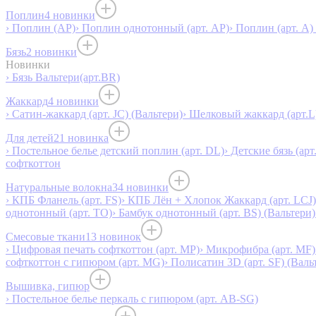
Поплин
4 новинки
› Поплин (AP)
› Поплин однотонный (арт. AP)
› Поплин (арт. А)
Бязь
2 новинки
Новинки
› Бязь Вальтери(арт.BR)
Жаккард
4 новинки
› Сатин-жаккард (арт. JC) (Вальтери)
› Шелковый жаккард (арт.L
Для детей
21 новинка
› Постельное белье детский поплин (арт. DL)
› Детские бязь (арт
софткоттон
Натуральные волокна
34 новинки
› КПБ Фланель (арт. FS)
› КПБ Лён + Хлопок Жаккард (арт. LCJ)
однотонный (арт. TO)
› Бамбук однотонный (арт. BS) (Вальтери)
Смесовые ткани
13 новинок
› Цифровая печать софткоттон (арт. MP)
› Микрофибра (арт. MF)
софткоттон с гипюром (арт. MG)
› Полисатин 3D (арт. SF) (Валь
Вышивка, гипюр
› Постельное белье перкаль с гипюром (арт. AB-SG)