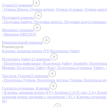
Одеяла
32 новинки
› Одеяла Шерпа
› Одеяла летние
› Одеяла пуховые
› Одеяла шерс
Подушки
4 новинки
› Подушки бамбук
› Подушки шерсть
› Подушки искусственные
Матрацы
1 новинка
› Матрацы ПИЛЛОУ
Наматрасники
8 новинок
Рекомендуем
Клеенка лазерная печать (FY)
Полотенца Valtery
Полотенца Valtery
12 новинок
› Полотенца вафельные
› Полотенца Valtery Seashells
› Полотенца 
Miranda
› Полотенца Valtery Rosy
› Полотенца кухонные Valtery
›
Текстиль Турция
22 новинки
› Полотенца Турция
› Полотенца детские Турция
› Полотенца му
Скатерти рулонные. Клеенка
› Клеенка лазерная печать (FY)
› Клеёнка LACE (арт. LA)
› Клеен
лазерная печать прозрачн с тиснением ( XC)
› Клеенка печатная 
W)