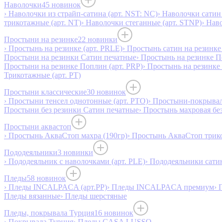
Наволочки
45 новинок
› Наволочки из страйп-сатина (арт. NST: NC)
› Наволочки сатин 
трикотажные (арт. NT)
› Наволочки стеганные (арт. STNP)
› Нав
Простыни на резинке
22 новинки
› Простынь на резинке (арт. PRLE)
› Простынь сатин на резинке 
Простыни на резинки Сатин печатные
› Простынь на резинке 
Простыни на резинке Поплин (арт. PRP)
› Простынь на резинке
Трикотажные (арт. РТ)
Простыни классические
30 новинок
› Простыни тенсел однотонные (арт. PTO)
› Простыни-покрывал
Простыни без резинки Сатин печатные
› Простынь махровая бе
Простыни аквастоп
› Простынь АкваСтоп махра (190гр)
› Простынь АкваСтоп трико
Пододеяльники
3 новинки
› Пододеяльник с наволочками (арт. PLE)
› Пододеяльники сатин
Пледы
58 новинок
› Пледы INCALPACA (арт.PP)
› Пледы INCALPACA премиум
› 
Пледы вязанные
› Пледы шерстяные
Пледы, покрывала Турция
16 новинок
› Покрывала Турция
› Пледы CASA LUSSO