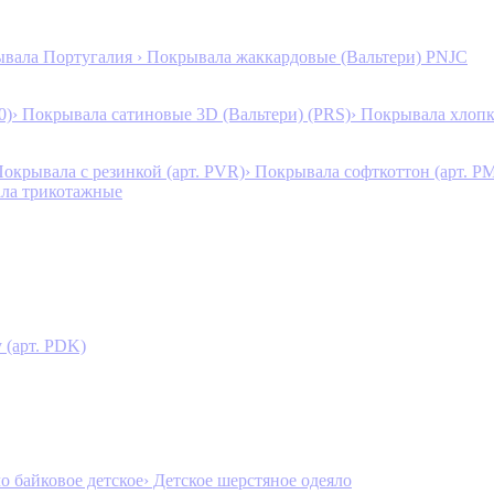
ывала Португалия
› Покрывала жаккардовые (Вальтери) PNJC
0)
› Покрывала сатиновые 3D (Вальтери) (PRS)
› Покрывала хлопк
Покрывала с резинкой (арт. PVR)
› Покрывала софткоттон (арт. P
ала трикотажные
 (арт. PDK)
ло байковое детское
› Детское шерстяное одеяло