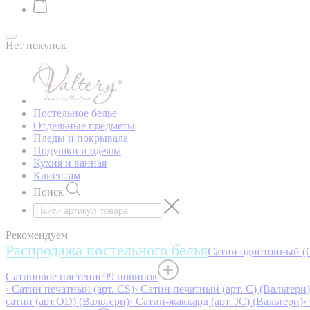
Нет покупок
Постельное белье
Отдельные предметы
Пледы и покрывала
Подушки и одеяла
Кухня и ванная
Клиентам
Поиск
Рекомендуем
Распродажа постельного белья
Сатин однотонный (O
Сатиновое плетение
99 новинок
› Сатин печатный (арт. СS)
› Сатин печатный (арт. С) (Вальтери)
сатин (арт.OD) (Вальтери)
› Сатин-жаккард (арт. JC) (Вальтери)
›