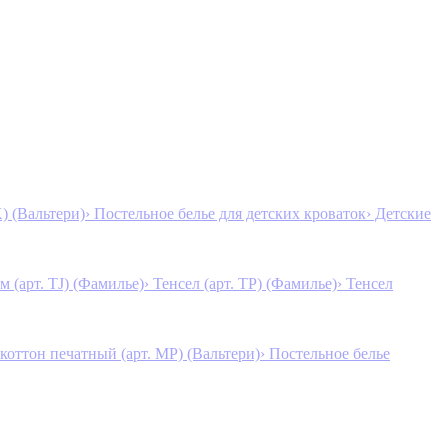
K) (Вальтери)
› Постельное белье для детских кроваток
› Детские
м (арт. TJ) (Фамилье)
› Тенсел (арт. ТР) (Фамилье)
› Тенсел
коттон печатный (арт. MР) (Вальтери)
› Постельное белье