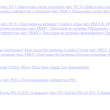
(арт. NC)
› Наволочки сатин печатные (арт. NCT)
› Наволочки поп
олочки софткоттон с гипюром (арт. NMG)
› Наволочки сатин (арт.
(арт. PCT)
› Простыни на резинке Страйп-Сатин (арт. PRST-R, P
Поплин печатные (арт. PRPP)
› Простыни на резинке (Махровые)
›
 софткоттон (арт. PRMF)
› Простынь на резинке (микрофибра)
› П
а (махровые)
› Простыни без резинки Страйп-Сатин (арт. PRST,
з резинки (арт. PMH)
› Простыни без резинки Поплин печатные (
таж (110гр+30гр)
› Простынь АкваСтоп микрофибра
 (арт. PDC)
› Пододеяльники софткоттон PSC
Пледы INCALPACA жаккард (арт. PJ)
› Пледы INCALPACA Пима х