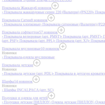
Покрывала Жаккард
6 новинок
› Покрывала жаккардовые серии 220 (Вальтери) (PN220)
› Покр
Покрывала Сатин
8 новинок
› Покрывала хлопковые
› Покрывала сатиновые (Вальтери) (P22
Покрывала софткоттон
57 новинок
› Покрывала велюровые (арт. PMST)
› Покрывала (арт. PMST)
› 
(арт. PSF)
› Покрывала (арт. PPL)
› Покрывала (арт. XJ)
› Покрыв
Покрывала муслиновые
10 новинок
Новинки
› Покрывала-одеяла муслиновые
Покрывала детские
Новинки
› Покрывала детские (арт. PDL)
› Покрывала в детскую кроватку
Шарфы
14 новинок
Новинки
› Шарфы INCALPACA (арт. SC)
Подушки и одеяла для детей
› Подушки детские ПИЛЛОУ
› Одеяла детские ПИЛЛОУ
› Одея