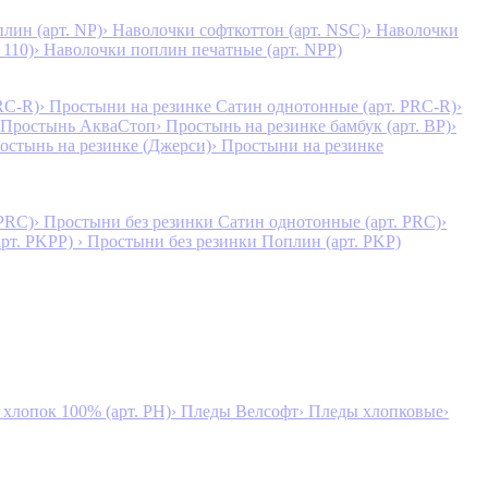
лин (арт. NP)
› Наволочки софткоттон (арт. NSC)
› Наволочки
 110)
› Наволочки поплин печатные (арт. NPP)
RC-R)
› Простыни на резинке Сатин однотонные (арт. PRC-R)
›
 Простынь АкваСтоп
› Простынь на резинке бамбук (арт. BP)
›
ростынь на резинке (Джерси)
› Простыни на резинке
 PRC)
› Простыни без резинки Сатин однотонные (арт. PRC)
›
арт. PKPP)
› Простыни без резинки Поплин (арт. PKP)
лопок 100% (арт. PH)
› Пледы Велсофт
› Пледы хлопковые
›