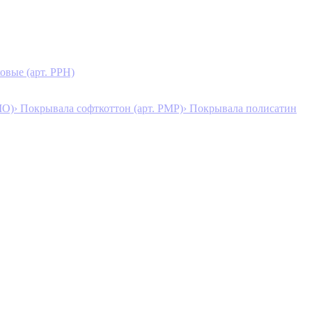
овые (арт. PPH)
MO)
› Покрывала софткоттон (арт. PMP)
› Покрывала полисатин