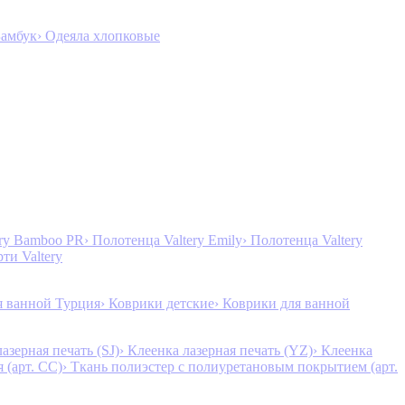
Бамбук
› Одеяла хлопковые
ery Bamboo PR
› Полотенца Valtery Emily
› Полотенца Valtery
рти Valtery
я ванной Турция
› Коврики детские
› Коврики для ванной
лазерная печать (SJ)
› Клеенка лазерная печать (YZ)
› Клеенка
 (арт. CC)
› Ткань полиэстер с полиуретановым покрытием (арт.