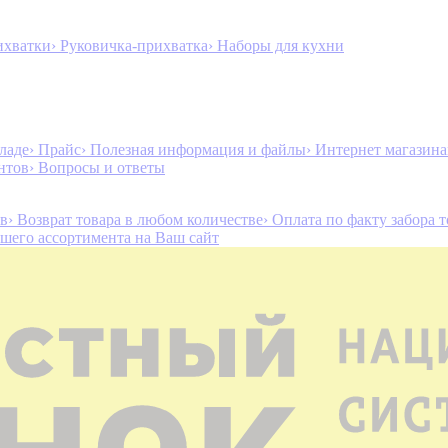
ихватки
› Руковичка-прихватка
› Наборы для кухни
ладе
› Прайс
› Полезная информация и файлы
› Интернет магазин
нтов
› Вопросы и ответы
ов
› Возврат товара в любом количестве
› Оплата по факту забора 
ашего ассортимента на Ваш сайт