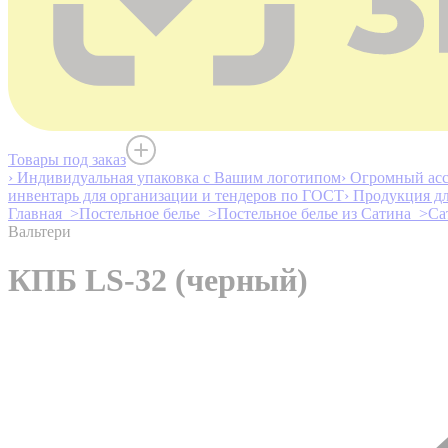
Товары под заказ
› Индивидуальная упаковка с Вашим логотипом
› Огромный асс
инвентарь для организации и тендеров по ГОСТ
› Продукция д
Главная >
Постельное белье >
Постельное белье из Сатина >
Са
Вальтери
КПБ LS-32 (черный)