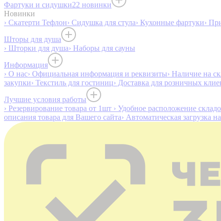
Фартуки и сидушки
22 новинки
Новинки
› Скатерти Тефлон
› Сидушка для стула
› Кухонные фартуки
› Пр
Шторы для душа
› Шторки для душа
› Наборы для сауны
Информация
› О нас
› Официальная информация и реквизиты
› Наличие на ск
закупки
› Текстиль для гостиниц
› Доставка для розничных клие
Лучшие условия работы
› Резервирование товара от 1шт
› Удобное расположение склад
описания товара для Вашего сайта
› Автоматическая загрузка н