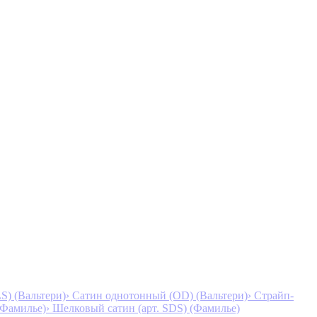
S) (Вальтери)
› Сатин однотонный (OD) (Вальтери)
› Страйп-
 (Фамилье)
› Шелковый сатин (арт. SDS) (Фамилье)