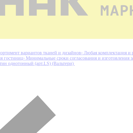
ортимент вариантов тканей и дизайнов
› Любая комплектация и 
ля гостиниц
› Минимальные сроки согласования и изготовления з
тин однотонный (арт.LS) (Вальтери)