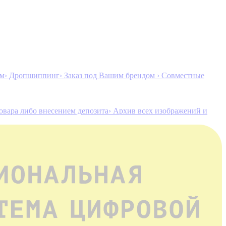
ам
› Дропшиппинг
› Заказ под Вашим брендом
› Совместные
товара либо внесением депозита
› Архив всех изображений и