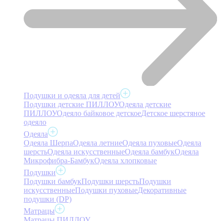
Подушки и одеяла для детей
Подушки детские ПИЛЛОУ
Одеяла детские
ПИЛЛОУ
Одеяло байковое детское
Детское шерстяное
одеяло
Одеяла
Одеяла Шерпа
Одеяла летние
Одеяла пуховые
Одеяла
шерсть
Одеяла искусственные
Одеяла бамбук
Одеяла
Микрофибра-Бамбук
Одеяла хлопковые
Подушки
Подушки бамбук
Подушки шерсть
Подушки
искусственные
Подушки пуховые
Декоративные
подушки (DP)
Матрацы
Матрацы ПИЛЛОУ