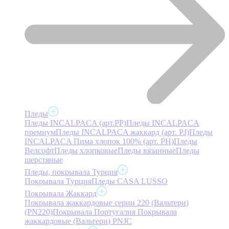
Пледы
Пледы INCALPACA (арт.PP)
Пледы INCALPACA
премиум
Пледы INCALPACA жаккард (арт. PJ)
Пледы
INCALPACA Пима хлопок 100% (арт. PH)
Пледы
Велсофт
Пледы хлопковые
Пледы вязанные
Пледы
шерстяные
Пледы, покрывала Турция
Покрывала Турция
Пледы CASA LUSSO
Покрывала Жаккард
Покрывала жаккардовые серии 220 (Вальтери)
(PN220)
Покрывала Португалия
Покрывала
жаккардовые (Вальтери) PNJC