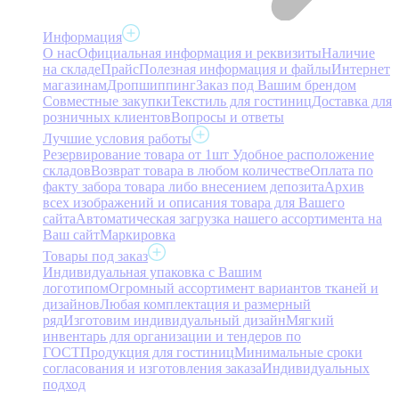
Информация
О нас
Официальная информация и реквизиты
Наличие
на складе
Прайс
Полезная информация и файлы
Интернет
магазинам
Дропшиппинг
Заказ под Вашим брендом
Совместные закупки
Текстиль для гостиниц
Доставка для
розничных клиентов
Вопросы и ответы
Лучшие условия работы
Резервирование товара от 1шт
Удобное расположение
складов
Возврат товара в любом количестве
Оплата по
факту забора товара либо внесением депозита
Архив
всех изображений и описания товара для Вашего
сайта
Автоматическая загрузка нашего ассортимента на
Ваш сайт
Маркировка
Товары под заказ
Индивидуальная упаковка с Вашим
логотипом
Огромный ассортимент вариантов тканей и
дизайнов
Любая комплектация и размерный
ряд
Изготовим индивидуальный дизайн
Мягкий
инвентарь для организации и тендеров по
ГОСТ
Продукция для гостиниц
Минимальные сроки
согласования и изготовления заказа
Индивидуальных
подход