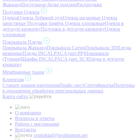
Жаккард
Постельное белье поплин
Распродажа
Подушки Одеяла
Одеяла
Одеяла Лебяжий пух
Одеяла шелковые
Одеяла
шерстяные
Подушки бамбук
Одеяла хлопковые
Одеяла в
детскую кроватку
Подушки в детскую кроватку
Одеяла
хлопковые
Покрывала Пледы
Покрывала Жаккард
Покрывала Сатин
Покрывала 3D
Пледы
вязанные
Пледы INCALPACA (арт.PP)
Покрывала
(Турция)
Шарфы INCALPACA (арт. SC)
Пледы в детскую
кроватку
Мембранные ткани
Клиентам
Станьте нашим партнером
Прайс-лист
Сертификаты
Политика
в отношении обработки персональных данных
Карта сайта
О компании
Вопросы и ответы
Работа с магазинами
Контакты
centrsklad@textiloptom.net