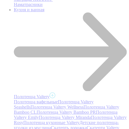
Наматрасники
Кухня и ванная
Полотенца Valtery
Полотенца вафельные
Полотенца Valtery
Seashells
Полотенца Valtery Wellness
Полотенца Valtery
Bamboo CL
Полотенца Valtery Bamboo PR
Полотенца
Valtery Emily
Полотенца Valtery Miranda
Полотенца Valtery
Rosy
Полотенца кухонные Valtery
Детские полотенца-
уголки из муслина
Скатерть дорожка
Скатерти Valtery