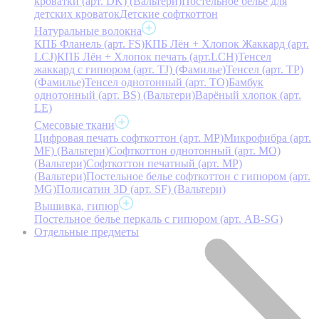
кроватки (арт. DK) (Вальтери)
Постельное белье для
детских кроваток
Детские софткоттон
Натуральные волокна
КПБ Фланель (арт. FS)
КПБ Лён + Хлопок Жаккард (арт.
LCJ)
КПБ Лён + Хлопок печать (арт.LCH)
Тенсел
жаккард с гипюром (арт. TJ) (Фамилье)
Тенсел (арт. ТР)
(Фамилье)
Тенсел однотонный (арт. TO)
Бамбук
однотонный (арт. BS) (Вальтери)
Варёный хлопок (арт.
LE)
Смесовые ткани
Цифровая печать софткоттон (арт. MP)
Микрофибра (арт.
MF) (Вальтери)
Софткоттон однотонный (арт. MO)
(Вальтери)
Софткоттон печатный (арт. MР)
(Вальтери)
Постельное белье софткоттон с гипюром (арт.
MG)
Полисатин 3D (арт. SF) (Вальтери)
Вышивка, гипюр
Постельное белье перкаль с гипюром (арт. AB-SG)
Отдельные предметы