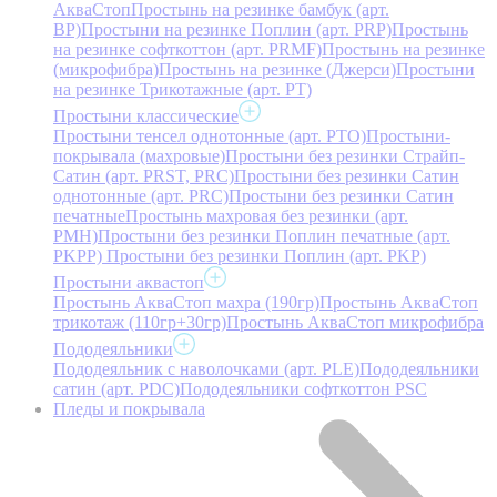
АкваСтоп
Простынь на резинке бамбук (арт.
BP)
Простыни на резинке Поплин (арт. PRP)
Простынь
на резинке софткоттон (арт. PRMF)
Простынь на резинке
(микрофибра)
Простынь на резинке (Джерси)
Простыни
на резинке Трикотажные (арт. РТ)
Простыни классические
Простыни тенсел однотонные (арт. PTO)
Простыни-
покрывала (махровые)
Простыни без резинки Страйп-
Сатин (арт. PRST, PRC)
Простыни без резинки Сатин
однотонные (арт. PRC)
Простыни без резинки Сатин
печатные
Простынь махровая без резинки (арт.
PMH)
Простыни без резинки Поплин печатные (арт.
PKPP)
Простыни без резинки Поплин (арт. PKP)
Простыни аквастоп
Простынь АкваСтоп махра (190гр)
Простынь АкваСтоп
трикотаж (110гр+30гр)
Простынь АкваСтоп микрофибра
Пододеяльники
Пододеяльник с наволочками (арт. PLE)
Пододеяльники
сатин (арт. PDC)
Пододеяльники софткоттон PSC
Пледы и покрывала