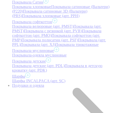
Покрывала Сатин
Покрывала хлопковые
Покрывала сатиновые (Вальтери)
(P220)
Покрывала сатиновые 3D (Вальтери)
(PRS)
Покрывала хлопковые (арт. PPH)
Покрывала софткоттон
Покрывала велюровые (арт. PMST)
Покрывала (арт.
PMST)
Покрывала с резинкой (арт. PVR)
Покрывала
софткоттон (арт. PMO)
Покрывала софткоттон (арт.
PMP)
Покрывала полисатин (арт. PSF)
Покрывала (арт.
PPL)
Покрывала (арт. XJ)
Покрывала трикотажные
Покрывала муслиновые
Покрывала-одеяла муслиновые
Покрывала детские
Покрывала детские (арт. PDL)
Покрывала в детскую
кроватку (арт. PDK)
Шарфы
Шарфы INCALPACA (арт. SC)
Подушки и одеяла