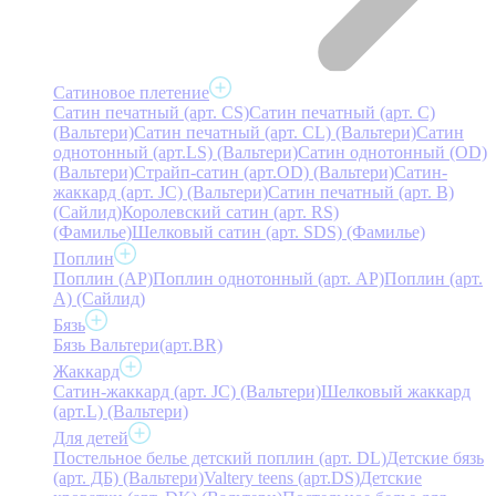
Сатиновое плетение
Сатин печатный (арт. СS)
Сатин печатный (арт. С)
(Вальтери)
Сатин печатный (арт. СL) (Вальтери)
Сатин
однотонный (арт.LS) (Вальтери)
Сатин однотонный (OD)
(Вальтери)
Страйп-сатин (арт.OD) (Вальтери)
Сатин-
жаккард (арт. JC) (Вальтери)
Сатин печатный (арт. В)
(Сайлид)
Королевский сатин (арт. RS)
(Фамилье)
Шелковый сатин (арт. SDS) (Фамилье)
Поплин
Поплин (AP)
Поплин однотонный (арт. AP)
Поплин (арт.
А) (Сайлид)
Бязь
Бязь Вальтери(арт.BR)
Жаккард
Сатин-жаккард (арт. JC) (Вальтери)
Шелковый жаккард
(арт.L) (Вальтери)
Для детей
Постельное белье детский поплин (арт. DL)
Детские бязь
(арт. ДБ) (Вальтери)
Valtery teens (арт.DS)
Детские