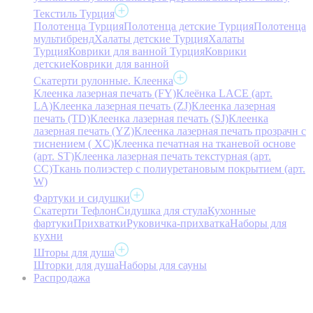
Текстиль Турция
Полотенца Турция
Полотенца детские Турция
Полотенца
мультибренд
Халаты детские Турция
Халаты
Турция
Коврики для ванной Турция
Коврики
детские
Коврики для ванной
Скатерти рулонные. Клеенка
Клеенка лазерная печать (FY)
Клеёнка LACE (арт.
LA)
Клеенка лазерная печать (ZJ)
Клеенка лазерная
печать (TD)
Клеенка лазерная печать (SJ)
Клеенка
лазерная печать (YZ)
Клеенка лазерная печать прозрачн с
тиснением ( XC)
Клеенка печатная на тканевой основе
(арт. ST)
Клеенка лазерная печать текстурная (арт.
CC)
Ткань полиэстер с полиуретановым покрытием (арт.
W)
Фартуки и сидушки
Скатерти Тефлон
Сидушка для стула
Кухонные
фартуки
Прихватки
Руковичка-прихватка
Наборы для
кухни
Шторы для душа
Шторки для душа
Наборы для сауны
Распродажа