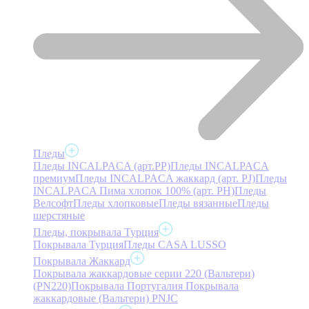
Пледы
Пледы INCALPACA (арт.PP)
Пледы INCALPACA
премиум
Пледы INCALPACA жаккард (арт. PJ)
Пледы
INCALPACA Пима хлопок 100% (арт. PH)
Пледы
Велсофт
Пледы хлопковые
Пледы вязанные
Пледы
шерстяные
Пледы, покрывала Турция
Покрывала Турция
Пледы CASA LUSSO
Покрывала Жаккард
Покрывала жаккардовые серии 220 (Вальтери)
(PN220)
Покрывала Португалия
Покрывала
жаккардовые (Вальтери) PNJC