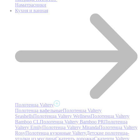
Наматрасники
Кухня и ванная
Полотенца Valtery
Полотенца вафельные
Полотенца Valtery
Seashells
Полотенца Valtery Wellness
Полотенца Valtery
Bamboo CL
Полотенца Valtery Bamboo PR
Полотенца
Valtery Emily
Полотенца Valtery Miranda
Полотенца Valtery
Rosy
Полотенца кухонные Valtery
Детские полотенца-
уголки из муслина
Скатерть дорожка
Скатерти Valtery