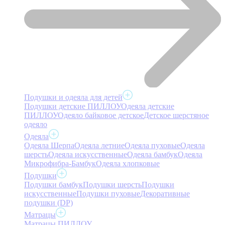
Подушки и одеяла для детей
Подушки детские ПИЛЛОУ
Одеяла детские
ПИЛЛОУ
Одеяло байковое детское
Детское шерстяное
одеяло
Одеяла
Одеяла Шерпа
Одеяла летние
Одеяла пуховые
Одеяла
шерсть
Одеяла искусственные
Одеяла бамбук
Одеяла
Микрофибра-Бамбук
Одеяла хлопковые
Подушки
Подушки бамбук
Подушки шерсть
Подушки
искусственные
Подушки пуховые
Декоративные
подушки (DP)
Матрацы
Матрацы ПИЛЛОУ