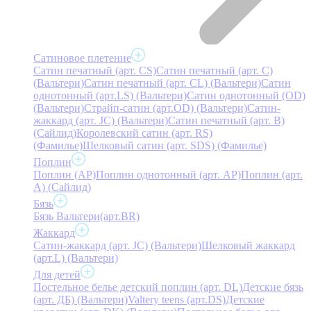
Сатиновое плетение
Сатин печатный (арт. СS)
Сатин печатный (арт. С)
(Вальтери)
Сатин печатный (арт. СL) (Вальтери)
Сатин
однотонный (арт.LS) (Вальтери)
Сатин однотонный (OD)
(Вальтери)
Страйп-сатин (арт.OD) (Вальтери)
Сатин-
жаккард (арт. JC) (Вальтери)
Сатин печатный (арт. В)
(Сайлид)
Королевский сатин (арт. RS)
(Фамилье)
Шелковый сатин (арт. SDS) (Фамилье)
Поплин
Поплин (AP)
Поплин однотонный (арт. AP)
Поплин (арт.
А) (Сайлид)
Бязь
Бязь Вальтери(арт.BR)
Жаккард
Сатин-жаккард (арт. JC) (Вальтери)
Шелковый жаккард
(арт.L) (Вальтери)
Для детей
Постельное белье детский поплин (арт. DL)
Детские бязь
(арт. ДБ) (Вальтери)
Valtery teens (арт.DS)
Детские