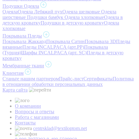
Подушки Одеяла
Одеяла
Одеяла Лебяжий пух
Одеяла шелковые
Одеяла
шерстяные
Подушки бамбук
Одеяла хлопковые
Одеяла в
детскую кроватку
Подушки в детскую кроватку
Одеяла
хлопковые
Покрывала Пледы
Покрывала Жаккард
Покрывала Сатин
Покрывала 3D
Пледы
вязанные
Пледы INCALPACA (арт.PP)
Покрывала
(Турция)
Шарфы INCALPACA (арт. SC)
Пледы в детскую
кроватку
Мембранные ткани
Клиентам
Станьте нашим партнером
Прайс-лист
Сертификаты
Политика
в отношении обработки персональных данных
Карта сайта
О компании
Вопросы и ответы
Работа с магазинами
Контакты
centrsklad@textiloptom.net