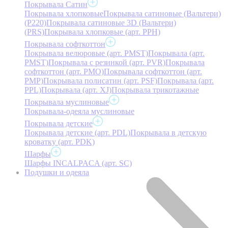
Покрывала Сатин
Покрывала хлопковые
Покрывала сатиновые (Вальтери)
(P220)
Покрывала сатиновые 3D (Вальтери)
(PRS)
Покрывала хлопковые (арт. PPH)
Покрывала софткоттон
Покрывала велюровые (арт. PMST)
Покрывала (арт.
PMST)
Покрывала с резинкой (арт. PVR)
Покрывала
софткоттон (арт. PMO)
Покрывала софткоттон (арт.
PMP)
Покрывала полисатин (арт. PSF)
Покрывала (арт.
PPL)
Покрывала (арт. XJ)
Покрывала трикотажные
Покрывала муслиновые
Покрывала-одеяла муслиновые
Покрывала детские
Покрывала детские (арт. PDL)
Покрывала в детскую
кроватку (арт. PDK)
Шарфы
Шарфы INCALPACA (арт. SC)
Подушки и одеяла