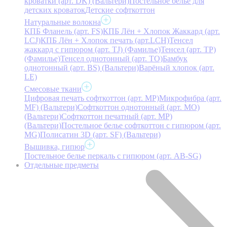
кроватки (арт. DK) (Вальтери)
Постельное белье для
детских кроваток
Детские софткоттон
Натуральные волокна
КПБ Фланель (арт. FS)
КПБ Лён + Хлопок Жаккард (арт.
LCJ)
КПБ Лён + Хлопок печать (арт.LCH)
Тенсел
жаккард с гипюром (арт. TJ) (Фамилье)
Тенсел (арт. ТР)
(Фамилье)
Тенсел однотонный (арт. TO)
Бамбук
однотонный (арт. BS) (Вальтери)
Варёный хлопок (арт.
LE)
Смесовые ткани
Цифровая печать софткоттон (арт. MP)
Микрофибра (арт.
MF) (Вальтери)
Софткоттон однотонный (арт. MO)
(Вальтери)
Софткоттон печатный (арт. MР)
(Вальтери)
Постельное белье софткоттон с гипюром (арт.
MG)
Полисатин 3D (арт. SF) (Вальтери)
Вышивка, гипюр
Постельное белье перкаль с гипюром (арт. AB-SG)
Отдельные предметы