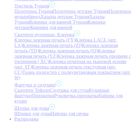
Текстиль Турция
Полотенца Турция
Полотенца детские Турция
Полотенца
мультибренд
Халаты детские Турция
Халаты
Турция
Коврики для ванной Турция
Коврики
детские
Коврики для ванной
Скатерти рулонные. Клеенка
Клеенка лазерная печать (FY)
Клеёнка LACE (арт.
LA)
Клеенка лазерная печать (ZJ)
Клеенка лазерная
печать (TD)
Клеенка лазерная печать (SJ)
Клеенка
лазерная печать (YZ)
Клеенка лазерная печать прозрачн с
тиснением ( XC)
Клеенка печатная на тканевой основе
(арт. ST)
Клеенка лазерная печать текстурная (арт.
CC)
Ткань полиэстер с полиуретановым покрытием (арт.
W)
Фартуки и сидушки
Скатерти Тефлон
Сидушка для стула
Кухонные
фартуки
Прихватки
Руковичка-прихватка
Наборы для
кухни
Шторы для душа
Шторки для душа
Наборы для сауны
Распродажа