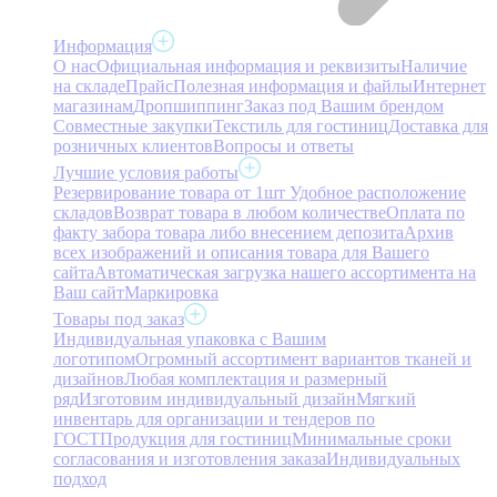
Информация
О нас
Официальная информация и реквизиты
Наличие
на складе
Прайс
Полезная информация и файлы
Интернет
магазинам
Дропшиппинг
Заказ под Вашим брендом
Совместные закупки
Текстиль для гостиниц
Доставка для
розничных клиентов
Вопросы и ответы
Лучшие условия работы
Резервирование товара от 1шт
Удобное расположение
складов
Возврат товара в любом количестве
Оплата по
факту забора товара либо внесением депозита
Архив
всех изображений и описания товара для Вашего
сайта
Автоматическая загрузка нашего ассортимента на
Ваш сайт
Маркировка
Товары под заказ
Индивидуальная упаковка с Вашим
логотипом
Огромный ассортимент вариантов тканей и
дизайнов
Любая комплектация и размерный
ряд
Изготовим индивидуальный дизайн
Мягкий
инвентарь для организации и тендеров по
ГОСТ
Продукция для гостиниц
Минимальные сроки
согласования и изготовления заказа
Индивидуальных
подход