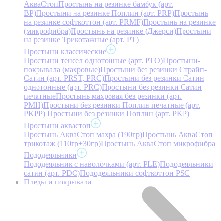
АкваСтоп
Простынь на резинке бамбук (арт.
BP)
Простыни на резинке Поплин (арт. PRP)
Простынь
на резинке софткоттон (арт. PRMF)
Простынь на резинке
(микрофибра)
Простынь на резинке (Джерси)
Простыни
на резинке Трикотажные (арт. РТ)
Простыни классические
Простыни тенсел однотонные (арт. PTO)
Простыни-
покрывала (махровые)
Простыни без резинки Страйп-
Сатин (арт. PRST, PRC)
Простыни без резинки Сатин
однотонные (арт. PRC)
Простыни без резинки Сатин
печатные
Простынь махровая без резинки (арт.
PMH)
Простыни без резинки Поплин печатные (арт.
PKPP)
Простыни без резинки Поплин (арт. PKP)
Простыни аквастоп
Простынь АкваСтоп махра (190гр)
Простынь АкваСтоп
трикотаж (110гр+30гр)
Простынь АкваСтоп микрофибра
Пододеяльники
Пододеяльник с наволочками (арт. PLE)
Пододеяльники
сатин (арт. PDC)
Пододеяльники софткоттон PSC
Пледы и покрывала