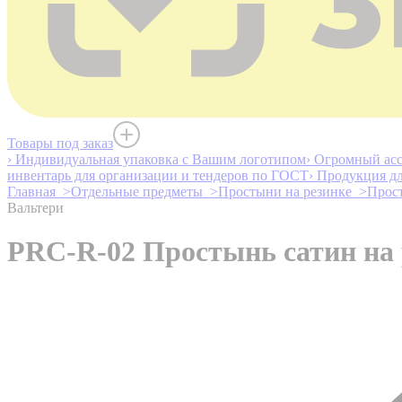
Товары под заказ
› Индивидуальная упаковка с Вашим логотипом
› Огромный асс
инвентарь для организации и тендеров по ГОСТ
› Продукция д
Главная >
Отдельные предметы >
Простыни на резинке >
Прост
Вальтери
PRC-R-02 Простынь сатин на 