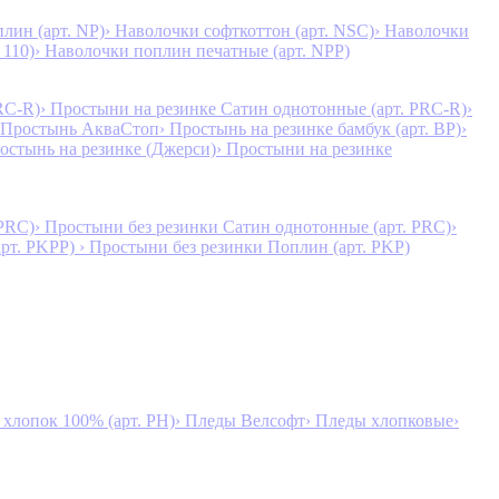
лин (арт. NP)
› Наволочки софткоттон (арт. NSC)
› Наволочки
 110)
› Наволочки поплин печатные (арт. NPP)
RC-R)
› Простыни на резинке Сатин однотонные (арт. PRC-R)
›
 Простынь АкваСтоп
› Простынь на резинке бамбук (арт. BP)
›
ростынь на резинке (Джерси)
› Простыни на резинке
 PRC)
› Простыни без резинки Сатин однотонные (арт. PRC)
›
арт. PKPP)
› Простыни без резинки Поплин (арт. PKP)
лопок 100% (арт. PH)
› Пледы Велсофт
› Пледы хлопковые
›