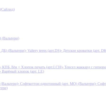
 (Сайлид)
) (Вальтери)
. ДБ) (Вальтери)
› Valtery teens (арт.DS)
› Детские кроватки (арт. D
› КПБ Лён + Хлопок печать (арт.LCH)
› Тенсел жаккард с гипюро
› Варёный хлопок (арт. LE)
 (Вальтери)
› Софткоттон однотонный (арт. MO) (Вальтери)
› Софт
тери)