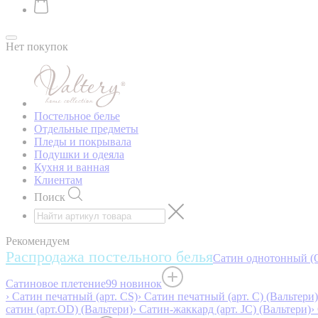
Нет покупок
Постельное белье
Отдельные предметы
Пледы и покрывала
Подушки и одеяла
Кухня и ванная
Клиентам
Поиск
Рекомендуем
Распродажа постельного белья
Сатин однотонный (O
Сатиновое плетение
99 новинок
› Сатин печатный (арт. СS)
› Сатин печатный (арт. С) (Вальтери)
сатин (арт.OD) (Вальтери)
› Сатин-жаккард (арт. JC) (Вальтери)
›