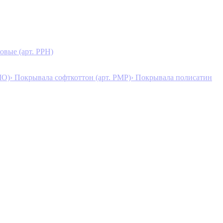
овые (арт. PPH)
MO)
› Покрывала софткоттон (арт. PMP)
› Покрывала полисатин