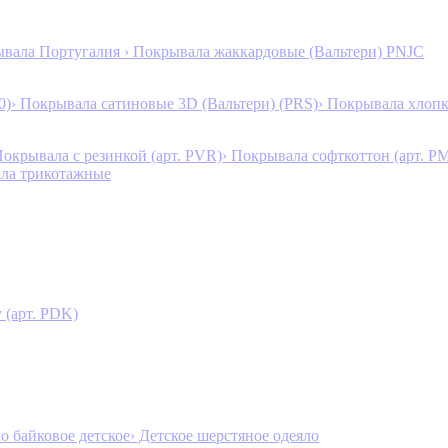
ывала Португалия
› Покрывала жаккардовые (Вальтери) PNJC
0)
› Покрывала сатиновые 3D (Вальтери) (PRS)
› Покрывала хлопк
Покрывала с резинкой (арт. PVR)
› Покрывала софткоттон (арт. P
ала трикотажные
 (арт. PDK)
ло байковое детское
› Детское шерстяное одеяло