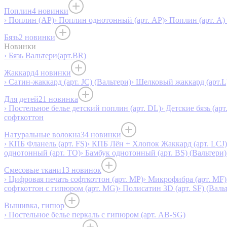
Поплин
4 новинки
› Поплин (AP)
› Поплин однотонный (арт. AP)
› Поплин (арт. А)
Бязь
2 новинки
Новинки
› Бязь Вальтери(арт.BR)
Жаккард
4 новинки
› Сатин-жаккард (арт. JC) (Вальтери)
› Шелковый жаккард (арт.L
Для детей
21 новинка
› Постельное белье детский поплин (арт. DL)
› Детские бязь (арт
софткоттон
Натуральные волокна
34 новинки
› КПБ Фланель (арт. FS)
› КПБ Лён + Хлопок Жаккард (арт. LCJ)
однотонный (арт. TO)
› Бамбук однотонный (арт. BS) (Вальтери)
Смесовые ткани
13 новинок
› Цифровая печать софткоттон (арт. MP)
› Микрофибра (арт. MF)
софткоттон с гипюром (арт. MG)
› Полисатин 3D (арт. SF) (Валь
Вышивка, гипюр
› Постельное белье перкаль с гипюром (арт. AB-SG)