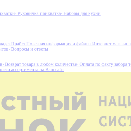
ихватки
› Руковичка-прихватка
› Наборы для кухни
ладе
› Прайс
› Полезная информация и файлы
› Интернет магазин
нтов
› Вопросы и ответы
ов
› Возврат товара в любом количестве
› Оплата по факту забора 
ашего ассортимента на Ваш сайт