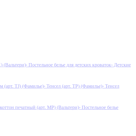
K) (Вальтери)
› Постельное белье для детских кроваток
› Детские
м (арт. TJ) (Фамилье)
› Тенсел (арт. ТР) (Фамилье)
› Тенсел
коттон печатный (арт. MР) (Вальтери)
› Постельное белье