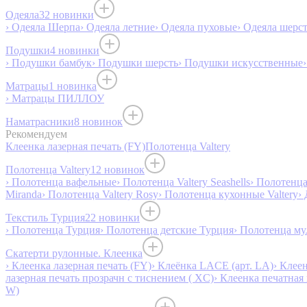
Одеяла
32 новинки
› Одеяла Шерпа
› Одеяла летние
› Одеяла пуховые
› Одеяла шерс
Подушки
4 новинки
› Подушки бамбук
› Подушки шерсть
› Подушки искусственные
Матрацы
1 новинка
› Матрацы ПИЛЛОУ
Наматрасники
8 новинок
Рекомендуем
Клеенка лазерная печать (FY)
Полотенца Valtery
Полотенца Valtery
12 новинок
› Полотенца вафельные
› Полотенца Valtery Seashells
› Полотенца 
Miranda
› Полотенца Valtery Rosy
› Полотенца кухонные Valtery
›
Текстиль Турция
22 новинки
› Полотенца Турция
› Полотенца детские Турция
› Полотенца му
Скатерти рулонные. Клеенка
› Клеенка лазерная печать (FY)
› Клеёнка LACE (арт. LA)
› Клеен
лазерная печать прозрачн с тиснением ( XC)
› Клеенка печатная 
W)