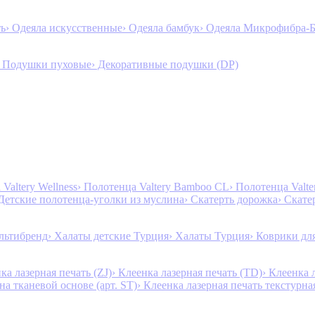
ть
› Одеяла искусственные
› Одеяла бамбук
› Одеяла Микрофибра-
› Подушки пуховые
› Декоративные подушки (DP)
Valtery Wellness
› Полотенца Valtery Bamboo CL
› Полотенца Valt
 Детские полотенца-уголки из муслина
› Скатерть дорожка
› Скате
льтибренд
› Халаты детские Турция
› Халаты Турция
› Коврики дл
ка лазерная печать (ZJ)
› Клеенка лазерная печать (TD)
› Клеенка 
на тканевой основе (арт. ST)
› Клеенка лазерная печать текстурная