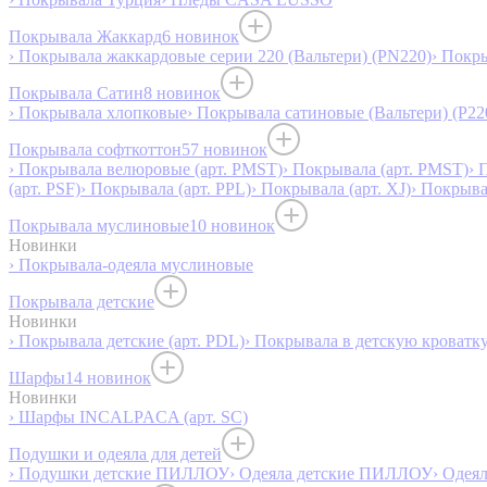
Покрывала Жаккард
6 новинок
› Покрывала жаккардовые серии 220 (Вальтери) (PN220)
› Покр
Покрывала Сатин
8 новинок
› Покрывала хлопковые
› Покрывала сатиновые (Вальтери) (P22
Покрывала софткоттон
57 новинок
› Покрывала велюровые (арт. PMST)
› Покрывала (арт. PMST)
› 
(арт. PSF)
› Покрывала (арт. PPL)
› Покрывала (арт. XJ)
› Покрыв
Покрывала муслиновые
10 новинок
Новинки
› Покрывала-одеяла муслиновые
Покрывала детские
Новинки
› Покрывала детские (арт. PDL)
› Покрывала в детскую кроватку
Шарфы
14 новинок
Новинки
› Шарфы INCALPACA (арт. SC)
Подушки и одеяла для детей
› Подушки детские ПИЛЛОУ
› Одеяла детские ПИЛЛОУ
› Одея