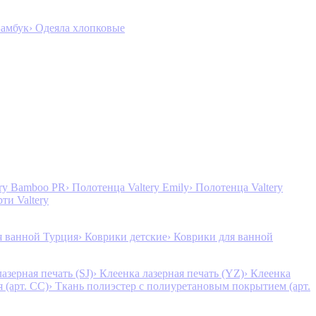
Бамбук
› Одеяла хлопковые
ery Bamboo PR
› Полотенца Valtery Emily
› Полотенца Valtery
рти Valtery
я ванной Турция
› Коврики детские
› Коврики для ванной
лазерная печать (SJ)
› Клеенка лазерная печать (YZ)
› Клеенка
 (арт. CC)
› Ткань полиэстер с полиуретановым покрытием (арт.