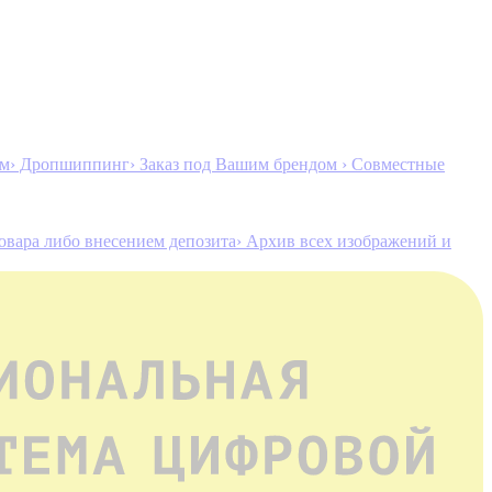
ам
› Дропшиппинг
› Заказ под Вашим брендом
› Совместные
товара либо внесением депозита
› Архив всех изображений и