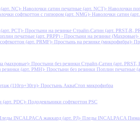
(арт. NC)
› Наволочки сатин печатные (арт. NCT)
› Наволочки поп
олочки софткоттон с гипюром (арт. NMG)
› Наволочки сатин (арт.
(арт. PCT)
› Простыни на резинке Страйп-Сатин (арт. PRST-R, P
Поплин печатные (арт. PRPP)
› Простыни на резинке (Махровые)
›
 софткоттон (арт. PRMF)
› Простынь на резинке (микрофибра)
› П
а (махровые)
› Простыни без резинки Страйп-Сатин (арт. PRST,
з резинки (арт. PMH)
› Простыни без резинки Поплин печатные (
таж (110гр+30гр)
› Простынь АкваСтоп микрофибра
 (арт. PDC)
› Пододеяльники софткоттон PSC
Пледы INCALPACA жаккард (арт. PJ)
› Пледы INCALPACA Пима х