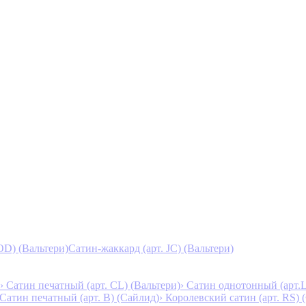
D) (Вальтери)
Сатин-жаккард (арт. JC) (Вальтери)
› Сатин печатный (арт. СL) (Вальтери)
› Сатин однотонный (арт.L
 Сатин печатный (арт. В) (Сайлид)
› Королевский сатин (арт. RS)