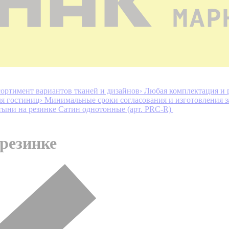
ортимент вариантов тканей и дизайнов
› Любая комплектация и 
ля гостиниц
› Минимальные сроки согласования и изготовления з
ыни на резинке Сатин однотонные (арт. PRC-R)
резинке