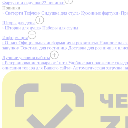
Фартуки и сидушки
22 новинки
Новинки
› Скатерти Тефлон
› Сидушка для стула
› Кухонные фартуки
› Пр
Шторы для душа
› Шторки для душа
› Наборы для сауны
Информация
› О нас
› Официальная информация и реквизиты
› Наличие на ск
закупки
› Текстиль для гостиниц
› Доставка для розничных клие
Лучшие условия работы
› Резервирование товара от 1шт
› Удобное расположение склад
описания товара для Вашего сайта
› Автоматическая загрузка н