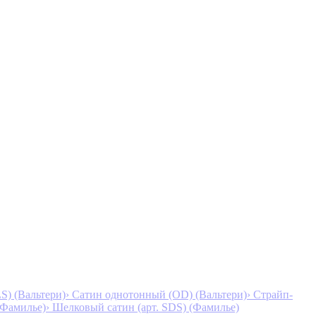
S) (Вальтери)
› Сатин однотонный (OD) (Вальтери)
› Страйп-
 (Фамилье)
› Шелковый сатин (арт. SDS) (Фамилье)