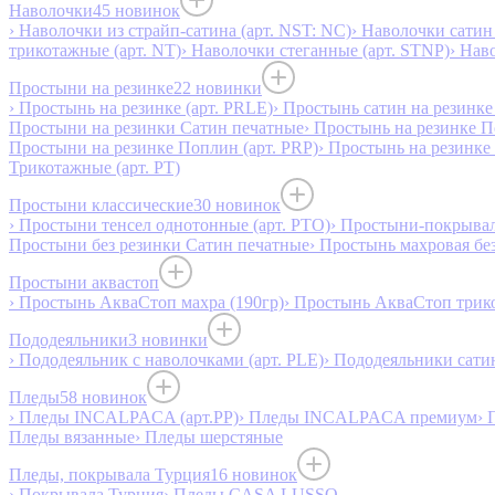
Наволочки
45 новинок
› Наволочки из страйп-сатина (арт. NST: NC)
› Наволочки сатин 
трикотажные (арт. NT)
› Наволочки стеганные (арт. STNP)
› Нав
Простыни на резинке
22 новинки
› Простынь на резинке (арт. PRLE)
› Простынь сатин на резинке 
Простыни на резинки Сатин печатные
› Простынь на резинке 
Простыни на резинке Поплин (арт. PRP)
› Простынь на резинке
Трикотажные (арт. РТ)
Простыни классические
30 новинок
› Простыни тенсел однотонные (арт. PTO)
› Простыни-покрывал
Простыни без резинки Сатин печатные
› Простынь махровая бе
Простыни аквастоп
› Простынь АкваСтоп махра (190гр)
› Простынь АкваСтоп трико
Пододеяльники
3 новинки
› Пододеяльник с наволочками (арт. PLE)
› Пододеяльники сатин
Пледы
58 новинок
› Пледы INCALPACA (арт.PP)
› Пледы INCALPACA премиум
› 
Пледы вязанные
› Пледы шерстяные
Пледы, покрывала Турция
16 новинок
› Покрывала Турция
› Пледы CASA LUSSO