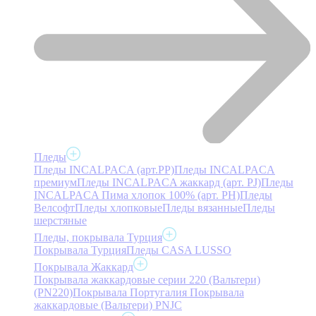
Пледы
Пледы INCALPACA (арт.PP)
Пледы INCALPACA
премиум
Пледы INCALPACA жаккард (арт. PJ)
Пледы
INCALPACA Пима хлопок 100% (арт. PH)
Пледы
Велсофт
Пледы хлопковые
Пледы вязанные
Пледы
шерстяные
Пледы, покрывала Турция
Покрывала Турция
Пледы CASA LUSSO
Покрывала Жаккард
Покрывала жаккардовые серии 220 (Вальтери)
(PN220)
Покрывала Португалия
Покрывала
жаккардовые (Вальтери) PNJC