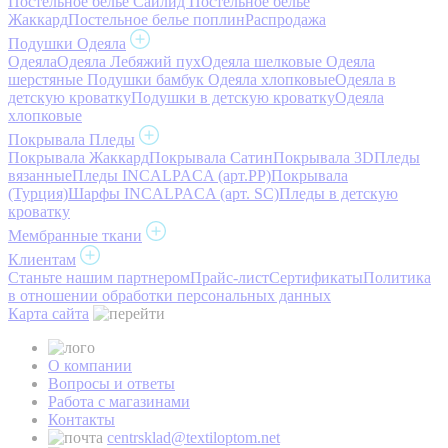
Постельное белье Сайлид
Постельное белье
Жаккард
Постельное белье поплин
Распродажа
Подушки Одеяла
Одеяла
Одеяла Лебяжий пух
Одеяла шелковые
Одеяла
шерстяные
Подушки бамбук
Одеяла хлопковые
Одеяла в
детскую кроватку
Подушки в детскую кроватку
Одеяла
хлопковые
Покрывала Пледы
Покрывала Жаккард
Покрывала Сатин
Покрывала 3D
Пледы
вязанные
Пледы INCALPACA (арт.PP)
Покрывала
(Турция)
Шарфы INCALPACA (арт. SC)
Пледы в детскую
кроватку
Мембранные ткани
Клиентам
Станьте нашим партнером
Прайс-лист
Сертификаты
Политика
в отношении обработки персональных данных
Карта сайта
О компании
Вопросы и ответы
Работа с магазинами
Контакты
centrsklad@textiloptom.net