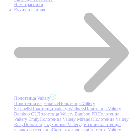
Наматрасники
Кухня и ванная
Полотенца Valtery
Полотенца вафельные
Полотенца Valtery
Seashells
Полотенца Valtery Wellness
Полотенца Valtery
Bamboo CL
Полотенца Valtery Bamboo PR
Полотенца
Valtery Emily
Полотенца Valtery Miranda
Полотенца Valtery
Rosy
Полотенца кухонные Valtery
Детские полотенца-
уголки из муслина
Скатерть дорожка
Скатерти Valtery