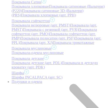
Покрывала Сатин
Покрывала хлопковые
Покрывала сатиновые (Вальтери)
(P220)
Покрывала сатиновые 3D (Вальтери)
(PRS)
Покрывала хлопковые (арт. PPH)
Покрывала софткоттон
Покрывала велюровые (арт. PMST)
Покрывала (арт.
PMST)
Покрывала с резинкой (арт. PVR)
Покрывала
софткоттон (арт. PMO)
Покрывала софткоттон (арт.
PMP)
Покрывала полисатин (арт. PSF)
Покрывала (арт.
PPL)
Покрывала (арт. XJ)
Покрывала трикотажные
Покрывала муслиновые
Покрывала-одеяла муслиновые
Покрывала детские
Покрывала детские (арт. PDL)
Покрывала в детскую
кроватку (арт. PDK)
Шарфы
Шарфы INCALPACA (арт. SC)
Подушки и одеяла