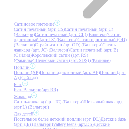
Сатиновое плетение
Сатин печатный (арт. СS)
Сатин печатный (арт. С)
(Вальтери)
Сатин печатный (арт. СL) (Вальтери)
Сатин
однотонный (арт.LS) (Вальтери)
Сатин однотонный (OD)
(Вальтери)
Страйп-сатин (арт.OD) (Вальтери)
Сатин-
жаккард (арт. JC) (Вальтери)
Сатин печатный (арт. В)
(Сайлид)
Королевский сатин (арт. RS)
(Фамилье)
Шелковый сатин (арт. SDS) (Фамилье)
Поплин
Поплин (AP)
Поплин однотонный (арт. AP)
Поплин (арт.
А) (Сайлид)
Бязь
Бязь Вальтери(арт.BR)
Жаккард
Сатин-жаккард (арт. JC) (Вальтери)
Шелковый жаккард
(арт.L) (Вальтери)
Для детей
Постельное белье детский поплин (арт. DL)
Детские бязь
(арт. ДБ) (Вальтери)
Valtery teens (арт.DS)
Детские