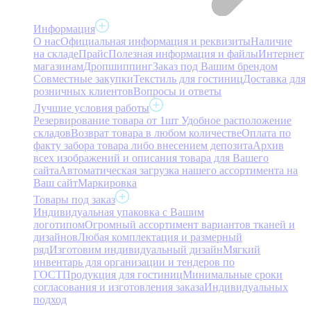
Информация
О нас
Официальная информация и реквизиты
Наличие
на складе
Прайс
Полезная информация и файлы
Интернет
магазинам
Дропшиппинг
Заказ под Вашим брендом
Совместные закупки
Текстиль для гостиниц
Доставка для
розничных клиентов
Вопросы и ответы
Лучшие условия работы
Резервирование товара от 1шт
Удобное расположение
складов
Возврат товара в любом количестве
Оплата по
факту забора товара либо внесением депозита
Архив
всех изображений и описания товара для Вашего
сайта
Автоматическая загрузка нашего ассортимента на
Ваш сайт
Маркировка
Товары под заказ
Индивидуальная упаковка с Вашим
логотипом
Огромный ассортимент вариантов тканей и
дизайнов
Любая комплектация и размерный
ряд
Изготовим индивидуальный дизайн
Мягкий
инвентарь для организации и тендеров по
ГОСТ
Продукция для гостиниц
Минимальные сроки
согласования и изготовления заказа
Индивидуальных
подход