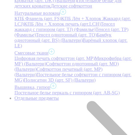
кроватки (арт. DK) (Вальтери)
Постельное белье для
детских кроваток
Детские софткоттон
Натуральные волокна
КПБ Фланель (арт. FS)
КПБ Лён + Хлопок Жаккард (арт.
LCJ)
КПБ Лён + Хлопок печать (арт.LCH)
Тенсел
жаккард с гипюром (арт. TJ) (Фамилье)
Тенсел (арт. ТР)
(Фамилье)
Тенсел однотонный (арт. TO)
Бамбук
однотонный (арт. BS) (Вальтери)
Варёный хлопок (арт.
LE)
Смесовые ткани
Цифровая печать софткоттон (арт. MP)
Микрофибра (арт.
MF) (Вальтери)
Софткоттон однотонный (арт. MO)
(Вальтери)
Софткоттон печатный (арт. MР)
(Вальтери)
Постельное белье софткоттон с гипюром (арт.
MG)
Полисатин 3D (арт. SF) (Вальтери)
Вышивка, гипюр
Постельное белье перкаль с гипюром (арт. AB-SG)
Отдельные предметы