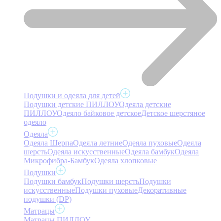
Подушки и одеяла для детей
Подушки детские ПИЛЛОУ
Одеяла детские
ПИЛЛОУ
Одеяло байковое детское
Детское шерстяное
одеяло
Одеяла
Одеяла Шерпа
Одеяла летние
Одеяла пуховые
Одеяла
шерсть
Одеяла искусственные
Одеяла бамбук
Одеяла
Микрофибра-Бамбук
Одеяла хлопковые
Подушки
Подушки бамбук
Подушки шерсть
Подушки
искусственные
Подушки пуховые
Декоративные
подушки (DP)
Матрацы
Матрацы ПИЛЛОУ