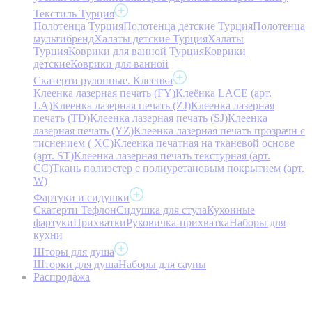
Текстиль Турция
Полотенца Турция
Полотенца детские Турция
Полотенца
мультибренд
Халаты детские Турция
Халаты
Турция
Коврики для ванной Турция
Коврики
детские
Коврики для ванной
Скатерти рулонные. Клеенка
Клеенка лазерная печать (FY)
Клеёнка LACE (арт.
LA)
Клеенка лазерная печать (ZJ)
Клеенка лазерная
печать (TD)
Клеенка лазерная печать (SJ)
Клеенка
лазерная печать (YZ)
Клеенка лазерная печать прозрачн с
тиснением ( XC)
Клеенка печатная на тканевой основе
(арт. ST)
Клеенка лазерная печать текстурная (арт.
CC)
Ткань полиэстер с полиуретановым покрытием (арт.
W)
Фартуки и сидушки
Скатерти Тефлон
Сидушка для стула
Кухонные
фартуки
Прихватки
Руковичка-прихватка
Наборы для
кухни
Шторы для душа
Шторки для душа
Наборы для сауны
Распродажа