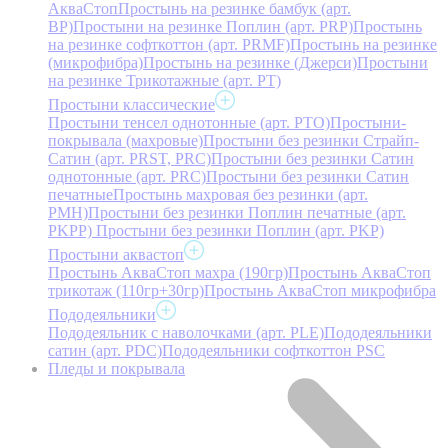
АкваСтоп
Простынь на резинке бамбук (арт.
BP)
Простыни на резинке Поплин (арт. PRP)
Простынь
на резинке софткоттон (арт. PRMF)
Простынь на резинке
(микрофибра)
Простынь на резинке (Джерси)
Простыни
на резинке Трикотажные (арт. РТ)
Простыни классические
Простыни тенсел однотонные (арт. PTO)
Простыни-
покрывала (махровые)
Простыни без резинки Страйп-
Сатин (арт. PRST, PRC)
Простыни без резинки Сатин
однотонные (арт. PRC)
Простыни без резинки Сатин
печатные
Простынь махровая без резинки (арт.
PMH)
Простыни без резинки Поплин печатные (арт.
PKPP)
Простыни без резинки Поплин (арт. PKP)
Простыни аквастоп
Простынь АкваСтоп махра (190гр)
Простынь АкваСтоп
трикотаж (110гр+30гр)
Простынь АкваСтоп микрофибра
Пододеяльники
Пододеяльник с наволочками (арт. PLE)
Пододеяльники
сатин (арт. PDC)
Пододеяльники софткоттон PSC
Пледы и покрывала