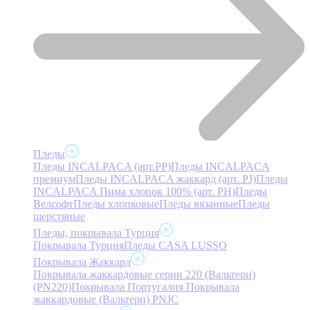
Пледы
Пледы INCALPACA (арт.PP)
Пледы INCALPACA
премиум
Пледы INCALPACA жаккард (арт. PJ)
Пледы
INCALPACA Пима хлопок 100% (арт. PH)
Пледы
Велсофт
Пледы хлопковые
Пледы вязанные
Пледы
шерстяные
Пледы, покрывала Турция
Покрывала Турция
Пледы CASA LUSSO
Покрывала Жаккард
Покрывала жаккардовые серии 220 (Вальтери)
(PN220)
Покрывала Португалия
Покрывала
жаккардовые (Вальтери) PNJC