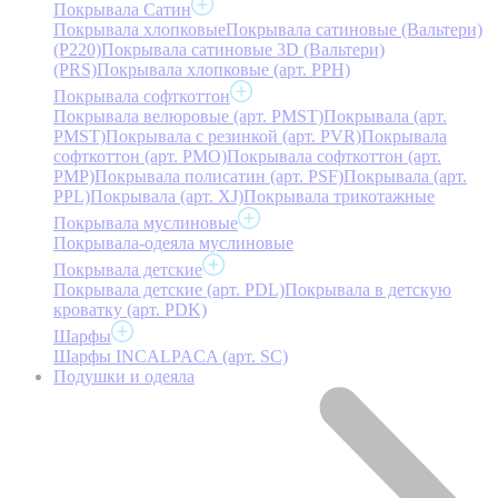
Покрывала Сатин
Покрывала хлопковые
Покрывала сатиновые (Вальтери)
(P220)
Покрывала сатиновые 3D (Вальтери)
(PRS)
Покрывала хлопковые (арт. PPH)
Покрывала софткоттон
Покрывала велюровые (арт. PMST)
Покрывала (арт.
PMST)
Покрывала с резинкой (арт. PVR)
Покрывала
софткоттон (арт. PMO)
Покрывала софткоттон (арт.
PMP)
Покрывала полисатин (арт. PSF)
Покрывала (арт.
PPL)
Покрывала (арт. XJ)
Покрывала трикотажные
Покрывала муслиновые
Покрывала-одеяла муслиновые
Покрывала детские
Покрывала детские (арт. PDL)
Покрывала в детскую
кроватку (арт. PDK)
Шарфы
Шарфы INCALPACA (арт. SC)
Подушки и одеяла