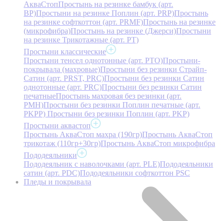
АкваСтоп
Простынь на резинке бамбук (арт.
BP)
Простыни на резинке Поплин (арт. PRP)
Простынь
на резинке софткоттон (арт. PRMF)
Простынь на резинке
(микрофибра)
Простынь на резинке (Джерси)
Простыни
на резинке Трикотажные (арт. РТ)
Простыни классические
Простыни тенсел однотонные (арт. PTO)
Простыни-
покрывала (махровые)
Простыни без резинки Страйп-
Сатин (арт. PRST, PRC)
Простыни без резинки Сатин
однотонные (арт. PRC)
Простыни без резинки Сатин
печатные
Простынь махровая без резинки (арт.
PMH)
Простыни без резинки Поплин печатные (арт.
PKPP)
Простыни без резинки Поплин (арт. PKP)
Простыни аквастоп
Простынь АкваСтоп махра (190гр)
Простынь АкваСтоп
трикотаж (110гр+30гр)
Простынь АкваСтоп микрофибра
Пододеяльники
Пододеяльник с наволочками (арт. PLE)
Пододеяльники
сатин (арт. PDC)
Пододеяльники софткоттон PSC
Пледы и покрывала