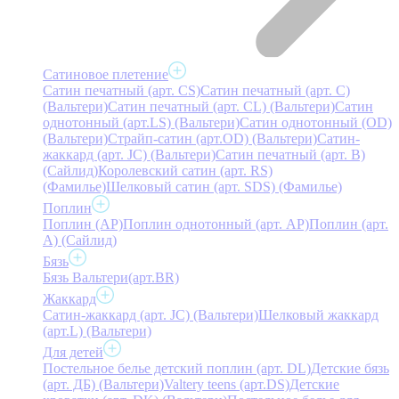
Сатиновое плетение
Сатин печатный (арт. СS)
Сатин печатный (арт. С)
(Вальтери)
Сатин печатный (арт. СL) (Вальтери)
Сатин
однотонный (арт.LS) (Вальтери)
Сатин однотонный (OD)
(Вальтери)
Страйп-сатин (арт.OD) (Вальтери)
Сатин-
жаккард (арт. JC) (Вальтери)
Сатин печатный (арт. В)
(Сайлид)
Королевский сатин (арт. RS)
(Фамилье)
Шелковый сатин (арт. SDS) (Фамилье)
Поплин
Поплин (AP)
Поплин однотонный (арт. AP)
Поплин (арт.
А) (Сайлид)
Бязь
Бязь Вальтери(арт.BR)
Жаккард
Сатин-жаккард (арт. JC) (Вальтери)
Шелковый жаккард
(арт.L) (Вальтери)
Для детей
Постельное белье детский поплин (арт. DL)
Детские бязь
(арт. ДБ) (Вальтери)
Valtery teens (арт.DS)
Детские