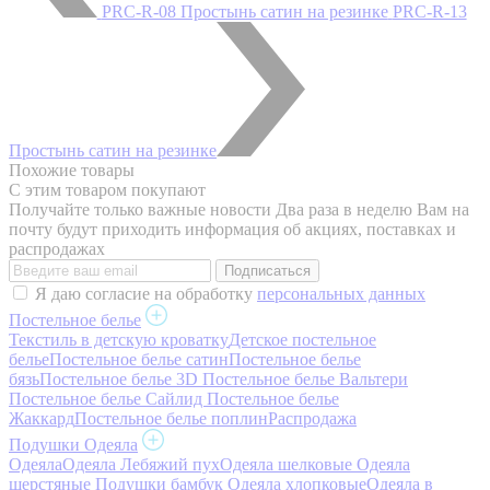
PRC-R-08 Простынь сатин на резинке
PRC-R-13
Простынь сатин на резинке
Похожие товары
С этим товаром покупают
Получайте только важные новости
Два раза в неделю Вам на
почту будут приходить информация об акциях, поставках и
распродажах
Я даю согласие на обработку
персональных данных
Постельное белье
Текстиль в детскую кроватку
Детское постельное
белье
Постельное белье сатин
Постельное белье
бязь
Постельное белье 3D
Постельное белье Вальтери
Постельное белье Сайлид
Постельное белье
Жаккард
Постельное белье поплин
Распродажа
Подушки Одеяла
Одеяла
Одеяла Лебяжий пух
Одеяла шелковые
Одеяла
шерстяные
Подушки бамбук
Одеяла хлопковые
Одеяла в