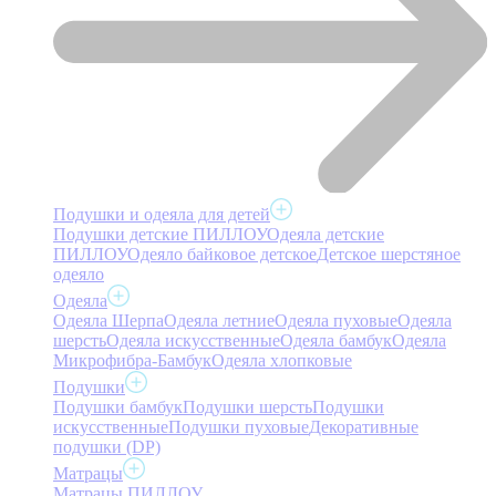
Подушки и одеяла для детей
Подушки детские ПИЛЛОУ
Одеяла детские
ПИЛЛОУ
Одеяло байковое детское
Детское шерстяное
одеяло
Одеяла
Одеяла Шерпа
Одеяла летние
Одеяла пуховые
Одеяла
шерсть
Одеяла искусственные
Одеяла бамбук
Одеяла
Микрофибра-Бамбук
Одеяла хлопковые
Подушки
Подушки бамбук
Подушки шерсть
Подушки
искусственные
Подушки пуховые
Декоративные
подушки (DP)
Матрацы
Матрацы ПИЛЛОУ