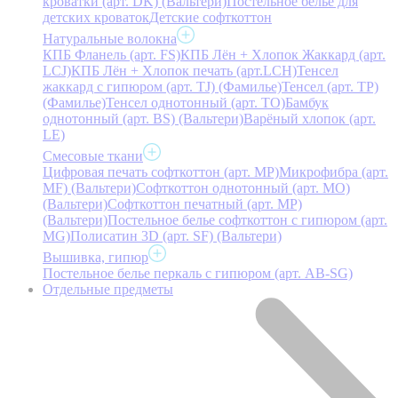
кроватки (арт. DK) (Вальтери)
Постельное белье для
детских кроваток
Детские софткоттон
Натуральные волокна
КПБ Фланель (арт. FS)
КПБ Лён + Хлопок Жаккард (арт.
LCJ)
КПБ Лён + Хлопок печать (арт.LCH)
Тенсел
жаккард с гипюром (арт. TJ) (Фамилье)
Тенсел (арт. ТР)
(Фамилье)
Тенсел однотонный (арт. TO)
Бамбук
однотонный (арт. BS) (Вальтери)
Варёный хлопок (арт.
LE)
Смесовые ткани
Цифровая печать софткоттон (арт. MP)
Микрофибра (арт.
MF) (Вальтери)
Софткоттон однотонный (арт. MO)
(Вальтери)
Софткоттон печатный (арт. MР)
(Вальтери)
Постельное белье софткоттон с гипюром (арт.
MG)
Полисатин 3D (арт. SF) (Вальтери)
Вышивка, гипюр
Постельное белье перкаль с гипюром (арт. AB-SG)
Отдельные предметы