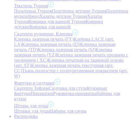
Текстиль Турция
Полотенца Турция
Полотенца детские Турция
Полотенца
мультибренд
Халаты детские Турция
Халаты
Турция
Коврики для ванной Турция
Коврики
детские
Коврики для ванной
Скатерти рулонные. Клеенка
Клеенка лазерная печать (FY)
Клеёнка LACE (арт.
LA)
Клеенка лазерная печать (ZJ)
Клеенка лазерная
печать (TD)
Клеенка лазерная печать (SJ)
Клеенка
лазерная печать (YZ)
Клеенка лазерная печать прозрачн с
тиснением ( XC)
Клеенка печатная на тканевой основе
(арт. ST)
Клеенка лазерная печать текстурная (арт.
CC)
Ткань полиэстер с полиуретановым покрытием (арт.
W)
Фартуки и сидушки
Скатерти Тефлон
Сидушка для стула
Кухонные
фартуки
Прихватки
Руковичка-прихватка
Наборы для
кухни
Шторы для душа
Шторки для душа
Наборы для сауны
Распродажа