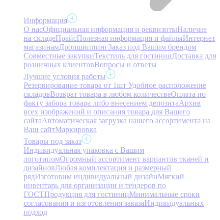
Информация
О нас
Официальная информация и реквизиты
Наличие
на складе
Прайс
Полезная информация и файлы
Интернет
магазинам
Дропшиппинг
Заказ под Вашим брендом
Совместные закупки
Текстиль для гостиниц
Доставка для
розничных клиентов
Вопросы и ответы
Лучшие условия работы
Резервирование товара от 1шт
Удобное расположение
складов
Возврат товара в любом количестве
Оплата по
факту забора товара либо внесением депозита
Архив
всех изображений и описания товара для Вашего
сайта
Автоматическая загрузка нашего ассортимента на
Ваш сайт
Маркировка
Товары под заказ
Индивидуальная упаковка с Вашим
логотипом
Огромный ассортимент вариантов тканей и
дизайнов
Любая комплектация и размерный
ряд
Изготовим индивидуальный дизайн
Мягкий
инвентарь для организации и тендеров по
ГОСТ
Продукция для гостиниц
Минимальные сроки
согласования и изготовления заказа
Индивидуальных
подход