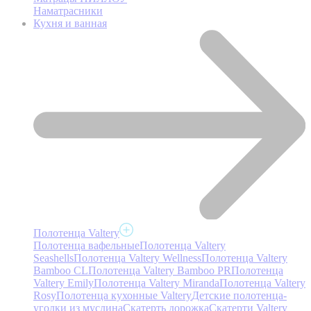
Наматрасники
Кухня и ванная
Полотенца Valtery
Полотенца вафельные
Полотенца Valtery
Seashells
Полотенца Valtery Wellness
Полотенца Valtery
Bamboo CL
Полотенца Valtery Bamboo PR
Полотенца
Valtery Emily
Полотенца Valtery Miranda
Полотенца Valtery
Rosy
Полотенца кухонные Valtery
Детские полотенца-
уголки из муслина
Скатерть дорожка
Скатерти Valtery