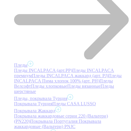
Пледы
Пледы INCALPACA (арт.PP)
Пледы INCALPACA
премиум
Пледы INCALPACA жаккард (арт. PJ)
Пледы
INCALPACA Пима хлопок 100% (арт. PH)
Пледы
Велсофт
Пледы хлопковые
Пледы вязанные
Пледы
шерстяные
Пледы, покрывала Турция
Покрывала Турция
Пледы CASA LUSSO
Покрывала Жаккард
Покрывала жаккардовые серии 220 (Вальтери)
(PN220)
Покрывала Португалия
Покрывала
жаккардовые (Вальтери) PNJC