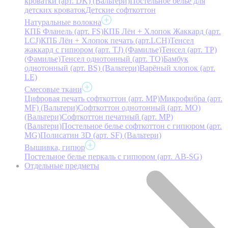
кроватки (арт. DK) (Вальтери)
Постельное белье для
детских кроваток
Детские софткоттон
Натуральные волокна
КПБ Фланель (арт. FS)
КПБ Лён + Хлопок Жаккард (арт.
LCJ)
КПБ Лён + Хлопок печать (арт.LCH)
Тенсел
жаккард с гипюром (арт. TJ) (Фамилье)
Тенсел (арт. ТР)
(Фамилье)
Тенсел однотонный (арт. TO)
Бамбук
однотонный (арт. BS) (Вальтери)
Варёный хлопок (арт.
LE)
Смесовые ткани
Цифровая печать софткоттон (арт. MP)
Микрофибра (арт.
MF) (Вальтери)
Софткоттон однотонный (арт. MO)
(Вальтери)
Софткоттон печатный (арт. MР)
(Вальтери)
Постельное белье софткоттон с гипюром (арт.
MG)
Полисатин 3D (арт. SF) (Вальтери)
Вышивка, гипюр
Постельное белье перкаль с гипюром (арт. AB-SG)
Отдельные предметы