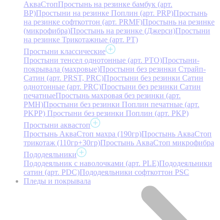
АкваСтоп
Простынь на резинке бамбук (арт.
BP)
Простыни на резинке Поплин (арт. PRP)
Простынь
на резинке софткоттон (арт. PRMF)
Простынь на резинке
(микрофибра)
Простынь на резинке (Джерси)
Простыни
на резинке Трикотажные (арт. РТ)
Простыни классические
Простыни тенсел однотонные (арт. PTO)
Простыни-
покрывала (махровые)
Простыни без резинки Страйп-
Сатин (арт. PRST, PRC)
Простыни без резинки Сатин
однотонные (арт. PRC)
Простыни без резинки Сатин
печатные
Простынь махровая без резинки (арт.
PMH)
Простыни без резинки Поплин печатные (арт.
PKPP)
Простыни без резинки Поплин (арт. PKP)
Простыни аквастоп
Простынь АкваСтоп махра (190гр)
Простынь АкваСтоп
трикотаж (110гр+30гр)
Простынь АкваСтоп микрофибра
Пододеяльники
Пододеяльник с наволочками (арт. PLE)
Пододеяльники
сатин (арт. PDC)
Пододеяльники софткоттон PSC
Пледы и покрывала