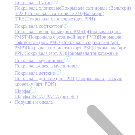
Покрывала Сатин
Покрывала хлопковые
Покрывала сатиновые (Вальтери)
(P220)
Покрывала сатиновые 3D (Вальтери)
(PRS)
Покрывала хлопковые (арт. PPH)
Покрывала софткоттон
Покрывала велюровые (арт. PMST)
Покрывала (арт.
PMST)
Покрывала с резинкой (арт. PVR)
Покрывала
софткоттон (арт. PMO)
Покрывала софткоттон (арт.
PMP)
Покрывала полисатин (арт. PSF)
Покрывала (арт.
PPL)
Покрывала (арт. XJ)
Покрывала трикотажные
Покрывала муслиновые
Покрывала-одеяла муслиновые
Покрывала детские
Покрывала детские (арт. PDL)
Покрывала в детскую
кроватку (арт. PDK)
Шарфы
Шарфы INCALPACA (арт. SC)
Подушки и одеяла