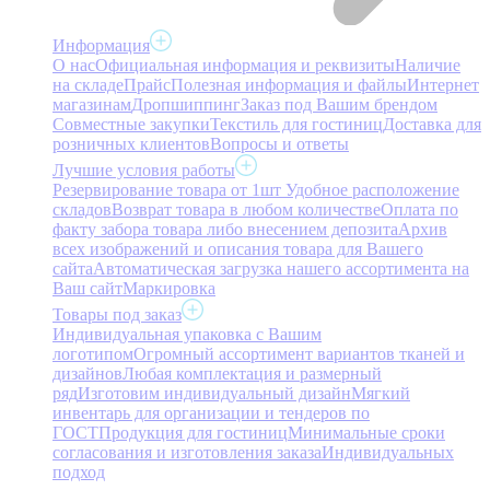
Информация
О нас
Официальная информация и реквизиты
Наличие
на складе
Прайс
Полезная информация и файлы
Интернет
магазинам
Дропшиппинг
Заказ под Вашим брендом
Совместные закупки
Текстиль для гостиниц
Доставка для
розничных клиентов
Вопросы и ответы
Лучшие условия работы
Резервирование товара от 1шт
Удобное расположение
складов
Возврат товара в любом количестве
Оплата по
факту забора товара либо внесением депозита
Архив
всех изображений и описания товара для Вашего
сайта
Автоматическая загрузка нашего ассортимента на
Ваш сайт
Маркировка
Товары под заказ
Индивидуальная упаковка с Вашим
логотипом
Огромный ассортимент вариантов тканей и
дизайнов
Любая комплектация и размерный
ряд
Изготовим индивидуальный дизайн
Мягкий
инвентарь для организации и тендеров по
ГОСТ
Продукция для гостиниц
Минимальные сроки
согласования и изготовления заказа
Индивидуальных
подход