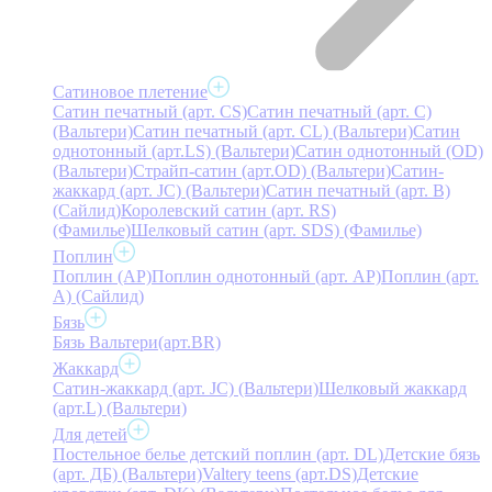
Сатиновое плетение
Сатин печатный (арт. СS)
Сатин печатный (арт. С)
(Вальтери)
Сатин печатный (арт. СL) (Вальтери)
Сатин
однотонный (арт.LS) (Вальтери)
Сатин однотонный (OD)
(Вальтери)
Страйп-сатин (арт.OD) (Вальтери)
Сатин-
жаккард (арт. JC) (Вальтери)
Сатин печатный (арт. В)
(Сайлид)
Королевский сатин (арт. RS)
(Фамилье)
Шелковый сатин (арт. SDS) (Фамилье)
Поплин
Поплин (AP)
Поплин однотонный (арт. AP)
Поплин (арт.
А) (Сайлид)
Бязь
Бязь Вальтери(арт.BR)
Жаккард
Сатин-жаккард (арт. JC) (Вальтери)
Шелковый жаккард
(арт.L) (Вальтери)
Для детей
Постельное белье детский поплин (арт. DL)
Детские бязь
(арт. ДБ) (Вальтери)
Valtery teens (арт.DS)
Детские