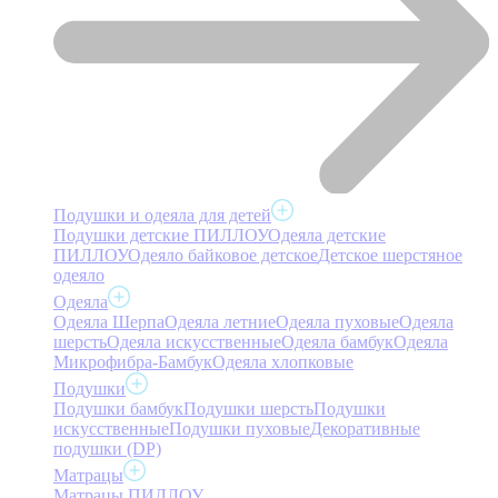
Подушки и одеяла для детей
Подушки детские ПИЛЛОУ
Одеяла детские
ПИЛЛОУ
Одеяло байковое детское
Детское шерстяное
одеяло
Одеяла
Одеяла Шерпа
Одеяла летние
Одеяла пуховые
Одеяла
шерсть
Одеяла искусственные
Одеяла бамбук
Одеяла
Микрофибра-Бамбук
Одеяла хлопковые
Подушки
Подушки бамбук
Подушки шерсть
Подушки
искусственные
Подушки пуховые
Декоративные
подушки (DP)
Матрацы
Матрацы ПИЛЛОУ