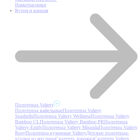
Наматрасники
Кухня и ванная
Полотенца Valtery
Полотенца вафельные
Полотенца Valtery
Seashells
Полотенца Valtery Wellness
Полотенца Valtery
Bamboo CL
Полотенца Valtery Bamboo PR
Полотенца
Valtery Emily
Полотенца Valtery Miranda
Полотенца Valtery
Rosy
Полотенца кухонные Valtery
Детские полотенца-
уголки из муслина
Скатерть дорожка
Скатерти Valtery