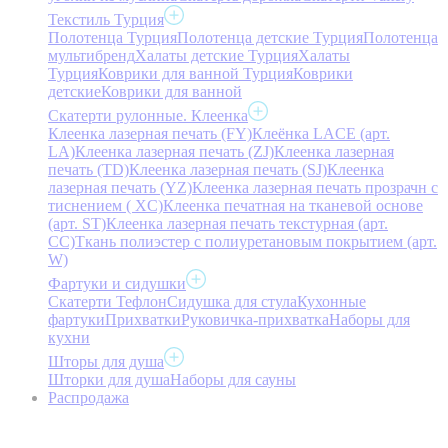
Текстиль Турция
Полотенца Турция
Полотенца детские Турция
Полотенца
мультибренд
Халаты детские Турция
Халаты
Турция
Коврики для ванной Турция
Коврики
детские
Коврики для ванной
Скатерти рулонные. Клеенка
Клеенка лазерная печать (FY)
Клеёнка LACE (арт.
LA)
Клеенка лазерная печать (ZJ)
Клеенка лазерная
печать (TD)
Клеенка лазерная печать (SJ)
Клеенка
лазерная печать (YZ)
Клеенка лазерная печать прозрачн с
тиснением ( XC)
Клеенка печатная на тканевой основе
(арт. ST)
Клеенка лазерная печать текстурная (арт.
CC)
Ткань полиэстер с полиуретановым покрытием (арт.
W)
Фартуки и сидушки
Скатерти Тефлон
Сидушка для стула
Кухонные
фартуки
Прихватки
Руковичка-прихватка
Наборы для
кухни
Шторы для душа
Шторки для душа
Наборы для сауны
Распродажа