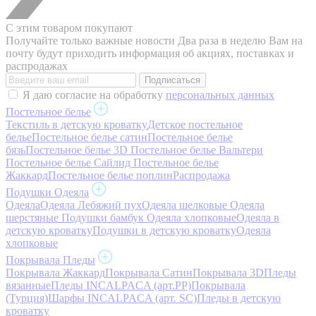
С этим товаром покупают
Получайте только важные новости
Два раза в неделю Вам на
почту будут приходить информация об акциях, поставках и
распродажах
Я даю согласие на обработку
персональных данных
Постельное белье
Текстиль в детскую кроватку
Детское постельное
белье
Постельное белье сатин
Постельное белье
бязь
Постельное белье 3D
Постельное белье Вальтери
Постельное белье Сайлид
Постельное белье
Жаккард
Постельное белье поплин
Распродажа
Подушки Одеяла
Одеяла
Одеяла Лебяжий пух
Одеяла шелковые
Одеяла
шерстяные
Подушки бамбук
Одеяла хлопковые
Одеяла в
детскую кроватку
Подушки в детскую кроватку
Одеяла
хлопковые
Покрывала Пледы
Покрывала Жаккард
Покрывала Сатин
Покрывала 3D
Пледы
вязанные
Пледы INCALPACA (арт.PP)
Покрывала
(Турция)
Шарфы INCALPACA (арт. SC)
Пледы в детскую
кроватку