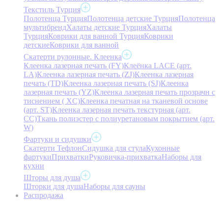
Текстиль Турция
Полотенца Турция
Полотенца детские Турция
Полотенца
мультибренд
Халаты детские Турция
Халаты
Турция
Коврики для ванной Турция
Коврики
детские
Коврики для ванной
Скатерти рулонные. Клеенка
Клеенка лазерная печать (FY)
Клеёнка LACE (арт.
LA)
Клеенка лазерная печать (ZJ)
Клеенка лазерная
печать (TD)
Клеенка лазерная печать (SJ)
Клеенка
лазерная печать (YZ)
Клеенка лазерная печать прозрачн с
тиснением ( XC)
Клеенка печатная на тканевой основе
(арт. ST)
Клеенка лазерная печать текстурная (арт.
CC)
Ткань полиэстер с полиуретановым покрытием (арт.
W)
Фартуки и сидушки
Скатерти Тефлон
Сидушка для стула
Кухонные
фартуки
Прихватки
Руковичка-прихватка
Наборы для
кухни
Шторы для душа
Шторки для душа
Наборы для сауны
Распродажа