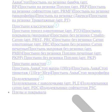
АкваСтоп
Простынь на резинке бамбук (арт.
BP)
Простыни на резинке Поплин (арт. PRP)
Простынь
на резинке софткоттон (арт. PRMF)
Простынь на резинке
(микрофибра)
Простынь на резинке (Джерси)
Простыни
на резинке Трикотажные (арт. РТ)
Простыни классические
Простыни тенсел однотонные (арт. PTO)
Простыни-
покрывала (махровые)
Простыни без резинки Страйп-
Сатин (арт. PRST, PRC)
Простыни без резинки Сатин
однотонные (арт. PRC)
Простыни без резинки Сатин
печатные
Простынь махровая без резинки (арт.
PMH)
Простыни без резинки Поплин печатные (арт.
PKPP)
Простыни без резинки Поплин (арт. PKP)
Простыни аквастоп
Простынь АкваСтоп махра (190гр)
Простынь АкваСтоп
трикотаж (110гр+30гр)
Простынь АкваСтоп микрофибра
Пододеяльники
Пододеяльник с наволочками (арт. PLE)
Пододеяльники
сатин (арт. PDC)
Пододеяльники софткоттон PSC
Пледы и покрывала