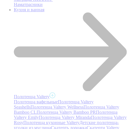
Наматрасники
Кухня и ванная
Полотенца Valtery
Полотенца вафельные
Полотенца Valtery
Seashells
Полотенца Valtery Wellness
Полотенца Valtery
Bamboo CL
Полотенца Valtery Bamboo PR
Полотенца
Valtery Emily
Полотенца Valtery Miranda
Полотенца Valtery
Rosy
Полотенца кухонные Valtery
Детские полотенца-
уголки из муслина
Скатерть дорожка
Скатерти Valtery