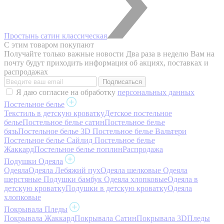
Простынь сатин классическая
С этим товаром покупают
Получайте только важные новости
Два раза в неделю Вам на
почту будут приходить информация об акциях, поставках и
распродажах
Я даю согласие на обработку
персональных данных
Постельное белье
Текстиль в детскую кроватку
Детское постельное
белье
Постельное белье сатин
Постельное белье
бязь
Постельное белье 3D
Постельное белье Вальтери
Постельное белье Сайлид
Постельное белье
Жаккард
Постельное белье поплин
Распродажа
Подушки Одеяла
Одеяла
Одеяла Лебяжий пух
Одеяла шелковые
Одеяла
шерстяные
Подушки бамбук
Одеяла хлопковые
Одеяла в
детскую кроватку
Подушки в детскую кроватку
Одеяла
хлопковые
Покрывала Пледы
Покрывала Жаккард
Покрывала Сатин
Покрывала 3D
Пледы