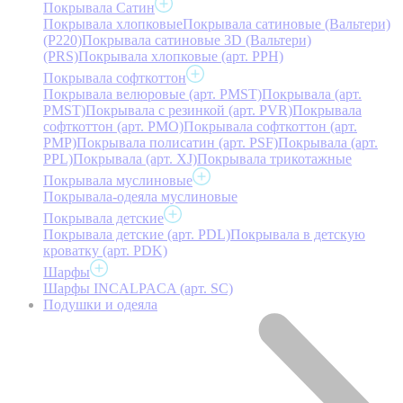
Покрывала Сатин
Покрывала хлопковые
Покрывала сатиновые (Вальтери)
(P220)
Покрывала сатиновые 3D (Вальтери)
(PRS)
Покрывала хлопковые (арт. PPH)
Покрывала софткоттон
Покрывала велюровые (арт. PMST)
Покрывала (арт.
PMST)
Покрывала с резинкой (арт. PVR)
Покрывала
софткоттон (арт. PMO)
Покрывала софткоттон (арт.
PMP)
Покрывала полисатин (арт. PSF)
Покрывала (арт.
PPL)
Покрывала (арт. XJ)
Покрывала трикотажные
Покрывала муслиновые
Покрывала-одеяла муслиновые
Покрывала детские
Покрывала детские (арт. PDL)
Покрывала в детскую
кроватку (арт. PDK)
Шарфы
Шарфы INCALPACA (арт. SC)
Подушки и одеяла