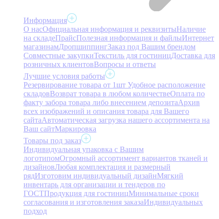
Информация
О нас
Официальная информация и реквизиты
Наличие
на складе
Прайс
Полезная информация и файлы
Интернет
магазинам
Дропшиппинг
Заказ под Вашим брендом
Совместные закупки
Текстиль для гостиниц
Доставка для
розничных клиентов
Вопросы и ответы
Лучшие условия работы
Резервирование товара от 1шт
Удобное расположение
складов
Возврат товара в любом количестве
Оплата по
факту забора товара либо внесением депозита
Архив
всех изображений и описания товара для Вашего
сайта
Автоматическая загрузка нашего ассортимента на
Ваш сайт
Маркировка
Товары под заказ
Индивидуальная упаковка с Вашим
логотипом
Огромный ассортимент вариантов тканей и
дизайнов
Любая комплектация и размерный
ряд
Изготовим индивидуальный дизайн
Мягкий
инвентарь для организации и тендеров по
ГОСТ
Продукция для гостиниц
Минимальные сроки
согласования и изготовления заказа
Индивидуальных
подход