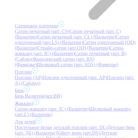
Сатиновое плетение
Сатин печатный (арт. СS)
Сатин печатный (арт. С)
(Вальтери)
Сатин печатный (арт. СL) (Вальтери)
Сатин
однотонный (арт.LS) (Вальтери)
Сатин однотонный (OD)
(Вальтери)
Страйп-сатин (арт.OD) (Вальтери)
Сатин-
жаккард (арт. JC) (Вальтери)
Сатин печатный (арт. В)
(Сайлид)
Королевский сатин (арт. RS)
(Фамилье)
Шелковый сатин (арт. SDS) (Фамилье)
Поплин
Поплин (AP)
Поплин однотонный (арт. AP)
Поплин (арт.
А) (Сайлид)
Бязь
Бязь Вальтери(арт.BR)
Жаккард
Сатин-жаккард (арт. JC) (Вальтери)
Шелковый жаккард
(арт.L) (Вальтери)
Для детей
Постельное белье детский поплин (арт. DL)
Детские бязь
(арт. ДБ) (Вальтери)
Valtery teens (арт.DS)
Детские