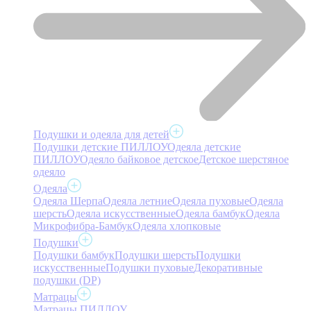
Подушки и одеяла для детей
Подушки детские ПИЛЛОУ
Одеяла детские
ПИЛЛОУ
Одеяло байковое детское
Детское шерстяное
одеяло
Одеяла
Одеяла Шерпа
Одеяла летние
Одеяла пуховые
Одеяла
шерсть
Одеяла искусственные
Одеяла бамбук
Одеяла
Микрофибра-Бамбук
Одеяла хлопковые
Подушки
Подушки бамбук
Подушки шерсть
Подушки
искусственные
Подушки пуховые
Декоративные
подушки (DP)
Матрацы
Матрацы ПИЛЛОУ