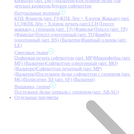
кроватки (арт. DK) (Вальтери)
Постельное белье для
детских кроваток
Детские софткоттон
Натуральные волокна
КПБ Фланель (арт. FS)
КПБ Лён + Хлопок Жаккард (арт.
LCJ)
КПБ Лён + Хлопок печать (арт.LCH)
Тенсел
жаккард с гипюром (арт. TJ) (Фамилье)
Тенсел (арт. ТР)
(Фамилье)
Тенсел однотонный (арт. TO)
Бамбук
однотонный (арт. BS) (Вальтери)
Варёный хлопок (арт.
LE)
Смесовые ткани
Цифровая печать софткоттон (арт. MP)
Микрофибра (арт.
MF) (Вальтери)
Софткоттон однотонный (арт. MO)
(Вальтери)
Софткоттон печатный (арт. MР)
(Вальтери)
Постельное белье софткоттон с гипюром (арт.
MG)
Полисатин 3D (арт. SF) (Вальтери)
Вышивка, гипюр
Постельное белье перкаль с гипюром (арт. AB-SG)
Отдельные предметы