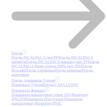
Пледы
Пледы INCALPACA (арт.PP)
Пледы INCALPACA
премиум
Пледы INCALPACA жаккард (арт. PJ)
Пледы
INCALPACA Пима хлопок 100% (арт. PH)
Пледы
Велсофт
Пледы хлопковые
Пледы вязанные
Пледы
шерстяные
Пледы, покрывала Турция
Покрывала Турция
Пледы CASA LUSSO
Покрывала Жаккард
Покрывала жаккардовые серии 220 (Вальтери)
(PN220)
Покрывала Португалия
Покрывала
жаккардовые (Вальтери) PNJC