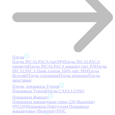
Пледы
Пледы INCALPACA (арт.PP)
Пледы INCALPACA
премиум
Пледы INCALPACA жаккард (арт. PJ)
Пледы
INCALPACA Пима хлопок 100% (арт. PH)
Пледы
Велсофт
Пледы хлопковые
Пледы вязанные
Пледы
шерстяные
Пледы, покрывала Турция
Покрывала Турция
Пледы CASA LUSSO
Покрывала Жаккард
Покрывала жаккардовые серии 220 (Вальтери)
(PN220)
Покрывала Португалия
Покрывала
жаккардовые (Вальтери) PNJC