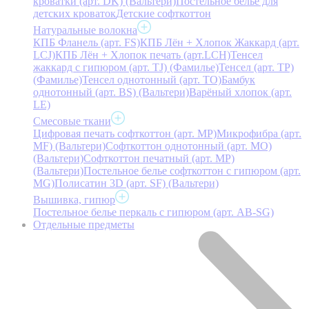
кроватки (арт. DK) (Вальтери)
Постельное белье для
детских кроваток
Детские софткоттон
Натуральные волокна
КПБ Фланель (арт. FS)
КПБ Лён + Хлопок Жаккард (арт.
LCJ)
КПБ Лён + Хлопок печать (арт.LCH)
Тенсел
жаккард с гипюром (арт. TJ) (Фамилье)
Тенсел (арт. ТР)
(Фамилье)
Тенсел однотонный (арт. TO)
Бамбук
однотонный (арт. BS) (Вальтери)
Варёный хлопок (арт.
LE)
Смесовые ткани
Цифровая печать софткоттон (арт. MP)
Микрофибра (арт.
MF) (Вальтери)
Софткоттон однотонный (арт. MO)
(Вальтери)
Софткоттон печатный (арт. MР)
(Вальтери)
Постельное белье софткоттон с гипюром (арт.
MG)
Полисатин 3D (арт. SF) (Вальтери)
Вышивка, гипюр
Постельное белье перкаль с гипюром (арт. AB-SG)
Отдельные предметы