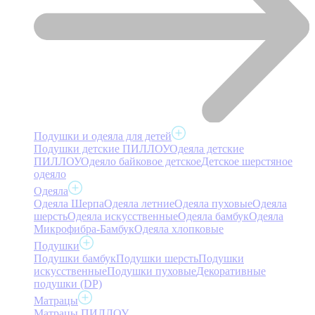
Подушки и одеяла для детей
Подушки детские ПИЛЛОУ
Одеяла детские
ПИЛЛОУ
Одеяло байковое детское
Детское шерстяное
одеяло
Одеяла
Одеяла Шерпа
Одеяла летние
Одеяла пуховые
Одеяла
шерсть
Одеяла искусственные
Одеяла бамбук
Одеяла
Микрофибра-Бамбук
Одеяла хлопковые
Подушки
Подушки бамбук
Подушки шерсть
Подушки
искусственные
Подушки пуховые
Декоративные
подушки (DP)
Матрацы
Матрацы ПИЛЛОУ