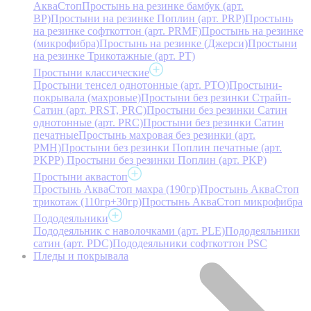
АкваСтоп
Простынь на резинке бамбук (арт.
BP)
Простыни на резинке Поплин (арт. PRP)
Простынь
на резинке софткоттон (арт. PRMF)
Простынь на резинке
(микрофибра)
Простынь на резинке (Джерси)
Простыни
на резинке Трикотажные (арт. РТ)
Простыни классические
Простыни тенсел однотонные (арт. PTO)
Простыни-
покрывала (махровые)
Простыни без резинки Страйп-
Сатин (арт. PRST, PRC)
Простыни без резинки Сатин
однотонные (арт. PRC)
Простыни без резинки Сатин
печатные
Простынь махровая без резинки (арт.
PMH)
Простыни без резинки Поплин печатные (арт.
PKPP)
Простыни без резинки Поплин (арт. PKP)
Простыни аквастоп
Простынь АкваСтоп махра (190гр)
Простынь АкваСтоп
трикотаж (110гр+30гр)
Простынь АкваСтоп микрофибра
Пододеяльники
Пододеяльник с наволочками (арт. PLE)
Пододеяльники
сатин (арт. PDC)
Пододеяльники софткоттон PSC
Пледы и покрывала