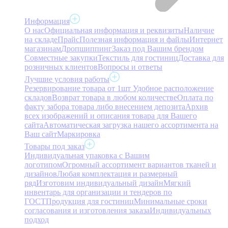
Информация
О нас
Официальная информация и реквизиты
Наличие
на складе
Прайс
Полезная информация и файлы
Интернет
магазинам
Дропшиппинг
Заказ под Вашим брендом
Совместные закупки
Текстиль для гостиниц
Доставка для
розничных клиентов
Вопросы и ответы
Лучшие условия работы
Резервирование товара от 1шт
Удобное расположение
складов
Возврат товара в любом количестве
Оплата по
факту забора товара либо внесением депозита
Архив
всех изображений и описания товара для Вашего
сайта
Автоматическая загрузка нашего ассортимента на
Ваш сайт
Маркировка
Товары под заказ
Индивидуальная упаковка с Вашим
логотипом
Огромный ассортимент вариантов тканей и
дизайнов
Любая комплектация и размерный
ряд
Изготовим индивидуальный дизайн
Мягкий
инвентарь для организации и тендеров по
ГОСТ
Продукция для гостиниц
Минимальные сроки
согласования и изготовления заказа
Индивидуальных
подход