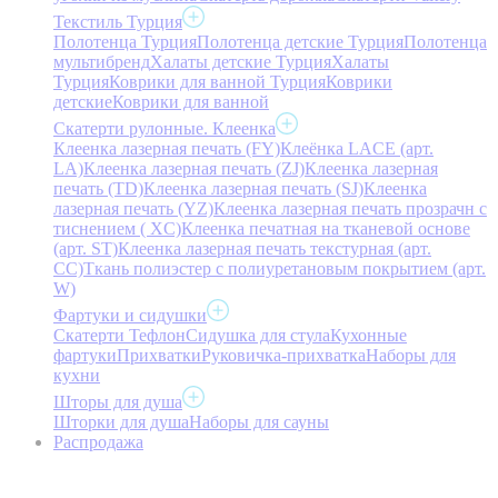
Текстиль Турция
Полотенца Турция
Полотенца детские Турция
Полотенца
мультибренд
Халаты детские Турция
Халаты
Турция
Коврики для ванной Турция
Коврики
детские
Коврики для ванной
Скатерти рулонные. Клеенка
Клеенка лазерная печать (FY)
Клеёнка LACE (арт.
LA)
Клеенка лазерная печать (ZJ)
Клеенка лазерная
печать (TD)
Клеенка лазерная печать (SJ)
Клеенка
лазерная печать (YZ)
Клеенка лазерная печать прозрачн с
тиснением ( XC)
Клеенка печатная на тканевой основе
(арт. ST)
Клеенка лазерная печать текстурная (арт.
CC)
Ткань полиэстер с полиуретановым покрытием (арт.
W)
Фартуки и сидушки
Скатерти Тефлон
Сидушка для стула
Кухонные
фартуки
Прихватки
Руковичка-прихватка
Наборы для
кухни
Шторы для душа
Шторки для душа
Наборы для сауны
Распродажа