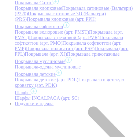
Покрывала Сатин
Покрывала хлопковые
Покрывала сатиновые (Вальтери)
(P220)
Покрывала сатиновые 3D (Вальтери)
(PRS)
Покрывала хлопковые (арт. PPH)
Покрывала софткоттон
Покрывала велюровые (арт. PMST)
Покрывала (арт.
PMST)
Покрывала с резинкой (арт. PVR)
Покрывала
софткоттон (арт. PMO)
Покрывала софткоттон (арт.
PMP)
Покрывала полисатин (арт. PSF)
Покрывала (арт.
PPL)
Покрывала (арт. XJ)
Покрывала трикотажные
Покрывала муслиновые
Покрывала-одеяла муслиновые
Покрывала детские
Покрывала детские (арт. PDL)
Покрывала в детскую
кроватку (арт. PDK)
Шарфы
Шарфы INCALPACA (арт. SC)
Подушки и одеяла