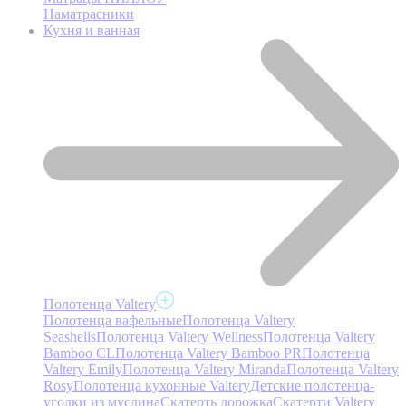
Наматрасники
Кухня и ванная
Полотенца Valtery
Полотенца вафельные
Полотенца Valtery
Seashells
Полотенца Valtery Wellness
Полотенца Valtery
Bamboo CL
Полотенца Valtery Bamboo PR
Полотенца
Valtery Emily
Полотенца Valtery Miranda
Полотенца Valtery
Rosy
Полотенца кухонные Valtery
Детские полотенца-
уголки из муслина
Скатерть дорожка
Скатерти Valtery