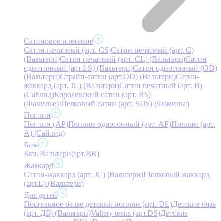
Сатиновое плетение
Сатин печатный (арт. СS)
Сатин печатный (арт. С)
(Вальтери)
Сатин печатный (арт. СL) (Вальтери)
Сатин
однотонный (арт.LS) (Вальтери)
Сатин однотонный (OD)
(Вальтери)
Страйп-сатин (арт.OD) (Вальтери)
Сатин-
жаккард (арт. JC) (Вальтери)
Сатин печатный (арт. В)
(Сайлид)
Королевский сатин (арт. RS)
(Фамилье)
Шелковый сатин (арт. SDS) (Фамилье)
Поплин
Поплин (AP)
Поплин однотонный (арт. AP)
Поплин (арт.
А) (Сайлид)
Бязь
Бязь Вальтери(арт.BR)
Жаккард
Сатин-жаккард (арт. JC) (Вальтери)
Шелковый жаккард
(арт.L) (Вальтери)
Для детей
Постельное белье детский поплин (арт. DL)
Детские бязь
(арт. ДБ) (Вальтери)
Valtery teens (арт.DS)
Детские