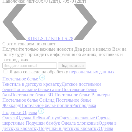
Наволочка: 4шт-50х70 (2шт), 70х70 (2шт)
КПБ LS-12
КПБ LS-78
С этим товаром покупают
Получайте только важные новости
Два раза в неделю Вам на
почту будут приходить информация об акциях, поставках и
распродажах
Я даю согласие на обработку
персональных данных
Постельное белье
Текстиль в детскую кроватку
Детское постельное
белье
Постельное белье сатин
Постельное белье
бязь
Постельное белье 3D
Постельное белье Вальтери
Постельное белье Сайлид
Постельное белье
Жаккард
Постельное белье поплин
Распродажа
Подушки Одеяла
Одеяла
Одеяла Лебяжий пух
Одеяла шелковые
Одеяла
шерстяные
Подушки бамбук
Одеяла хлопковые
Одеяла в
детскую кроватку
Подушки в детскую кроватку
Одеяла