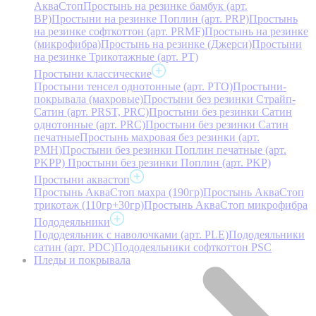
АкваСтоп
Простынь на резинке бамбук (арт.
BP)
Простыни на резинке Поплин (арт. PRP)
Простынь
на резинке софткоттон (арт. PRMF)
Простынь на резинке
(микрофибра)
Простынь на резинке (Джерси)
Простыни
на резинке Трикотажные (арт. РТ)
Простыни классические
Простыни тенсел однотонные (арт. PTO)
Простыни-
покрывала (махровые)
Простыни без резинки Страйп-
Сатин (арт. PRST, PRC)
Простыни без резинки Сатин
однотонные (арт. PRC)
Простыни без резинки Сатин
печатные
Простынь махровая без резинки (арт.
PMH)
Простыни без резинки Поплин печатные (арт.
PKPP)
Простыни без резинки Поплин (арт. PKP)
Простыни аквастоп
Простынь АкваСтоп махра (190гр)
Простынь АкваСтоп
трикотаж (110гр+30гр)
Простынь АкваСтоп микрофибра
Пододеяльники
Пододеяльник с наволочками (арт. PLE)
Пододеяльники
сатин (арт. PDC)
Пододеяльники софткоттон PSC
Пледы и покрывала