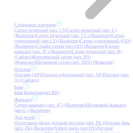
Сатиновое плетение
Сатин печатный (арт. СS)
Сатин печатный (арт. С)
(Вальтери)
Сатин печатный (арт. СL) (Вальтери)
Сатин
однотонный (арт.LS) (Вальтери)
Сатин однотонный (OD)
(Вальтери)
Страйп-сатин (арт.OD) (Вальтери)
Сатин-
жаккард (арт. JC) (Вальтери)
Сатин печатный (арт. В)
(Сайлид)
Королевский сатин (арт. RS)
(Фамилье)
Шелковый сатин (арт. SDS) (Фамилье)
Поплин
Поплин (AP)
Поплин однотонный (арт. AP)
Поплин (арт.
А) (Сайлид)
Бязь
Бязь Вальтери(арт.BR)
Жаккард
Сатин-жаккард (арт. JC) (Вальтери)
Шелковый жаккард
(арт.L) (Вальтери)
Для детей
Постельное белье детский поплин (арт. DL)
Детские бязь
(арт. ДБ) (Вальтери)
Valtery teens (арт.DS)
Детские