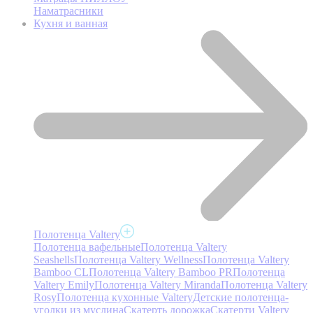
Наматрасники
Кухня и ванная
Полотенца Valtery
Полотенца вафельные
Полотенца Valtery
Seashells
Полотенца Valtery Wellness
Полотенца Valtery
Bamboo CL
Полотенца Valtery Bamboo PR
Полотенца
Valtery Emily
Полотенца Valtery Miranda
Полотенца Valtery
Rosy
Полотенца кухонные Valtery
Детские полотенца-
уголки из муслина
Скатерть дорожка
Скатерти Valtery