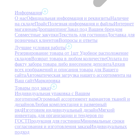
Информация
О нас
Официальная информация и реквизиты
Наличие
на складе
Прайс
Полезная информация и файлы
Интернет
магазинам
Дропшиппинг
Заказ под Вашим брендом
Совместные закупки
Текстиль для гостиниц
Доставка для
розничных клиентов
Вопросы и ответы
Лучшие условия работы
Резервирование товара от 1шт
Удобное расположение
складов
Возврат товара в любом количестве
Оплата по
факту забора товара либо внесением депозита
Архив
всех изображений и описания товара для Вашего
сайта
Автоматическая загрузка нашего ассортимента на
Ваш сайт
Маркировка
Товары под заказ
Индивидуальная упаковка с Вашим
логотипом
Огромный ассортимент вариантов тканей и
дизайнов
Любая комплектация и размерный
ряд
Изготовим индивидуальный дизайн
Мягкий
инвентарь для организации и тендеров по
ГОСТ
Продукция для гостиниц
Минимальные сроки
согласования и изготовления заказа
Индивидуальных
подход