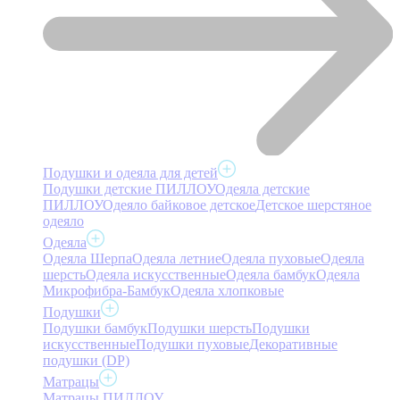
Подушки и одеяла для детей
Подушки детские ПИЛЛОУ
Одеяла детские
ПИЛЛОУ
Одеяло байковое детское
Детское шерстяное
одеяло
Одеяла
Одеяла Шерпа
Одеяла летние
Одеяла пуховые
Одеяла
шерсть
Одеяла искусственные
Одеяла бамбук
Одеяла
Микрофибра-Бамбук
Одеяла хлопковые
Подушки
Подушки бамбук
Подушки шерсть
Подушки
искусственные
Подушки пуховые
Декоративные
подушки (DP)
Матрацы
Матрацы ПИЛЛОУ