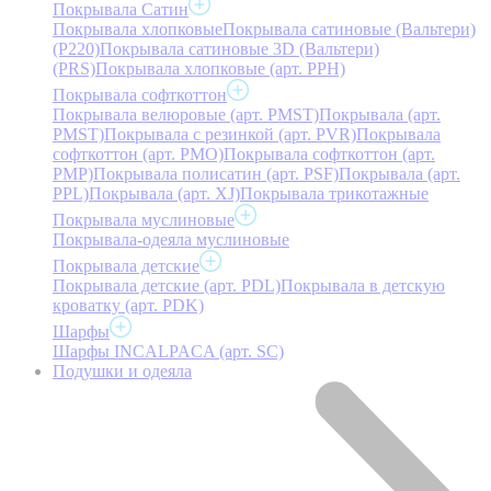
Покрывала Сатин
Покрывала хлопковые
Покрывала сатиновые (Вальтери)
(P220)
Покрывала сатиновые 3D (Вальтери)
(PRS)
Покрывала хлопковые (арт. PPH)
Покрывала софткоттон
Покрывала велюровые (арт. PMST)
Покрывала (арт.
PMST)
Покрывала с резинкой (арт. PVR)
Покрывала
софткоттон (арт. PMO)
Покрывала софткоттон (арт.
PMP)
Покрывала полисатин (арт. PSF)
Покрывала (арт.
PPL)
Покрывала (арт. XJ)
Покрывала трикотажные
Покрывала муслиновые
Покрывала-одеяла муслиновые
Покрывала детские
Покрывала детские (арт. PDL)
Покрывала в детскую
кроватку (арт. PDK)
Шарфы
Шарфы INCALPACA (арт. SC)
Подушки и одеяла