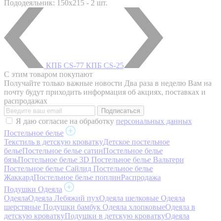
Пододеяльник: 150x215 - 2 шт.
КПБ CS-77
КПБ CS-25
С этим товаром покупают
Получайте только важные новости
Два раза в неделю Вам на
почту будут приходить информация об акциях, поставках и
распродажах
Я даю согласие на обработку
персональных данных
Постельное белье
Текстиль в детскую кроватку
Детское постельное
белье
Постельное белье сатин
Постельное белье
бязь
Постельное белье 3D
Постельное белье Вальтери
Постельное белье Сайлид
Постельное белье
Жаккард
Постельное белье поплин
Распродажа
Подушки Одеяла
Одеяла
Одеяла Лебяжий пух
Одеяла шелковые
Одеяла
шерстяные
Подушки бамбук
Одеяла хлопковые
Одеяла в
детскую кроватку
Подушки в детскую кроватку
Одеяла