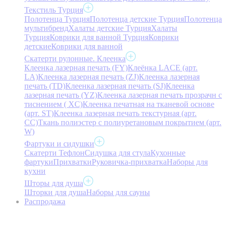
Текстиль Турция
Полотенца Турция
Полотенца детские Турция
Полотенца
мультибренд
Халаты детские Турция
Халаты
Турция
Коврики для ванной Турция
Коврики
детские
Коврики для ванной
Скатерти рулонные. Клеенка
Клеенка лазерная печать (FY)
Клеёнка LACE (арт.
LA)
Клеенка лазерная печать (ZJ)
Клеенка лазерная
печать (TD)
Клеенка лазерная печать (SJ)
Клеенка
лазерная печать (YZ)
Клеенка лазерная печать прозрачн с
тиснением ( XC)
Клеенка печатная на тканевой основе
(арт. ST)
Клеенка лазерная печать текстурная (арт.
CC)
Ткань полиэстер с полиуретановым покрытием (арт.
W)
Фартуки и сидушки
Скатерти Тефлон
Сидушка для стула
Кухонные
фартуки
Прихватки
Руковичка-прихватка
Наборы для
кухни
Шторы для душа
Шторки для душа
Наборы для сауны
Распродажа