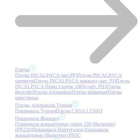
Пледы
Пледы INCALPACA (арт.PP)
Пледы INCALPACA
премиум
Пледы INCALPACA жаккард (арт. PJ)
Пледы
INCALPACA Пима хлопок 100% (арт. PH)
Пледы
Велсофт
Пледы хлопковые
Пледы вязанные
Пледы
шерстяные
Пледы, покрывала Турция
Покрывала Турция
Пледы CASA LUSSO
Покрывала Жаккард
Покрывала жаккардовые серии 220 (Вальтери)
(PN220)
Покрывала Португалия
Покрывала
жаккардовые (Вальтери) PNJC