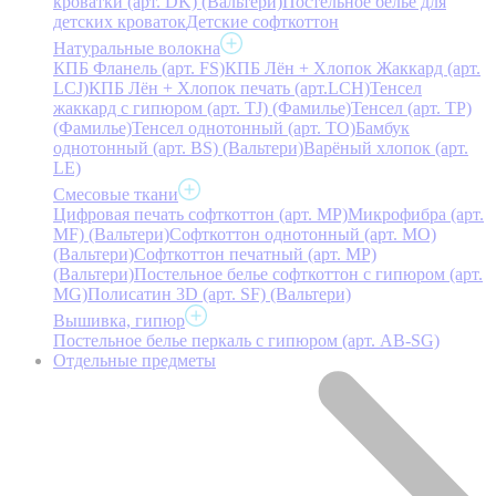
кроватки (арт. DK) (Вальтери)
Постельное белье для
детских кроваток
Детские софткоттон
Натуральные волокна
КПБ Фланель (арт. FS)
КПБ Лён + Хлопок Жаккард (арт.
LCJ)
КПБ Лён + Хлопок печать (арт.LCH)
Тенсел
жаккард с гипюром (арт. TJ) (Фамилье)
Тенсел (арт. ТР)
(Фамилье)
Тенсел однотонный (арт. TO)
Бамбук
однотонный (арт. BS) (Вальтери)
Варёный хлопок (арт.
LE)
Смесовые ткани
Цифровая печать софткоттон (арт. MP)
Микрофибра (арт.
MF) (Вальтери)
Софткоттон однотонный (арт. MO)
(Вальтери)
Софткоттон печатный (арт. MР)
(Вальтери)
Постельное белье софткоттон с гипюром (арт.
MG)
Полисатин 3D (арт. SF) (Вальтери)
Вышивка, гипюр
Постельное белье перкаль с гипюром (арт. AB-SG)
Отдельные предметы