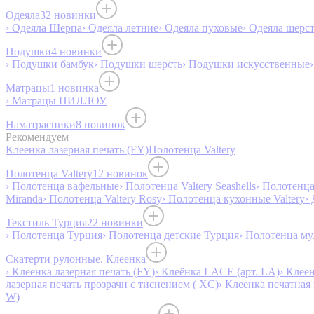
Одеяла
32 новинки
› Одеяла Шерпа
› Одеяла летние
› Одеяла пуховые
› Одеяла шерс
Подушки
4 новинки
› Подушки бамбук
› Подушки шерсть
› Подушки искусственные
Матрацы
1 новинка
› Матрацы ПИЛЛОУ
Наматрасники
8 новинок
Рекомендуем
Клеенка лазерная печать (FY)
Полотенца Valtery
Полотенца Valtery
12 новинок
› Полотенца вафельные
› Полотенца Valtery Seashells
› Полотенца 
Miranda
› Полотенца Valtery Rosy
› Полотенца кухонные Valtery
›
Текстиль Турция
22 новинки
› Полотенца Турция
› Полотенца детские Турция
› Полотенца му
Скатерти рулонные. Клеенка
› Клеенка лазерная печать (FY)
› Клеёнка LACE (арт. LA)
› Клеен
лазерная печать прозрачн с тиснением ( XC)
› Клеенка печатная 
W)