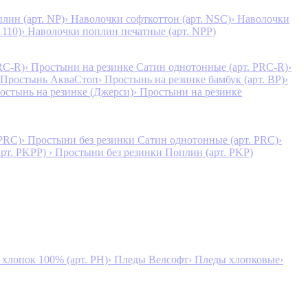
лин (арт. NP)
› Наволочки софткоттон (арт. NSC)
› Наволочки
 110)
› Наволочки поплин печатные (арт. NPP)
RC-R)
› Простыни на резинке Сатин однотонные (арт. PRC-R)
›
 Простынь АкваСтоп
› Простынь на резинке бамбук (арт. BP)
›
ростынь на резинке (Джерси)
› Простыни на резинке
 PRC)
› Простыни без резинки Сатин однотонные (арт. PRC)
›
арт. PKPP)
› Простыни без резинки Поплин (арт. PKP)
лопок 100% (арт. PH)
› Пледы Велсофт
› Пледы хлопковые
›