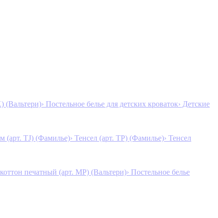
K) (Вальтери)
› Постельное белье для детских кроваток
› Детские
м (арт. TJ) (Фамилье)
› Тенсел (арт. ТР) (Фамилье)
› Тенсел
коттон печатный (арт. MР) (Вальтери)
› Постельное белье