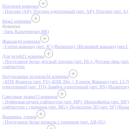
Поплин
4 новинки
› Поплин (AP)
› Поплин однотонный (арт. AP)
› Поплин (арт. А)
Бязь
2 новинки
Новинки
› Бязь Вальтери(арт.BR)
Жаккард
4 новинки
› Сатин-жаккард (арт. JC) (Вальтери)
› Шелковый жаккард (арт.L
Для детей
21 новинка
› Постельное белье детский поплин (арт. DL)
› Детские бязь (арт
софткоттон
Натуральные волокна
34 новинки
› КПБ Фланель (арт. FS)
› КПБ Лён + Хлопок Жаккард (арт. LCJ)
однотонный (арт. TO)
› Бамбук однотонный (арт. BS) (Вальтери)
Смесовые ткани
13 новинок
› Цифровая печать софткоттон (арт. MP)
› Микрофибра (арт. MF)
софткоттон с гипюром (арт. MG)
› Полисатин 3D (арт. SF) (Валь
Вышивка, гипюр
› Постельное белье перкаль с гипюром (арт. AB-SG)