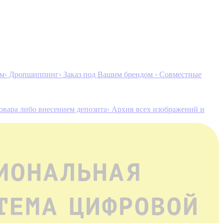
ам
› Дропшиппинг
› Заказ под Вашим брендом
› Совместные
товара либо внесением депозита
› Архив всех изображений и