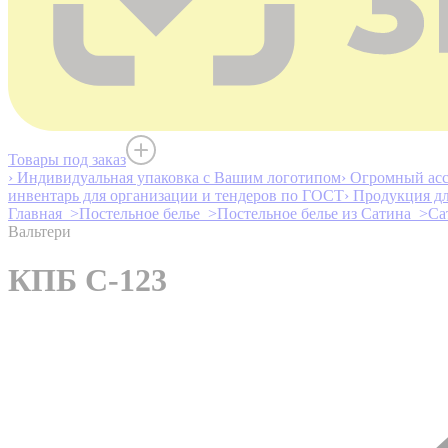
Товары под заказ
› Индивидуальная упаковка с Вашим логотипом
› Огромный асс
инвентарь для организации и тендеров по ГОСТ
› Продукция д
Главная >
Постельное белье >
Постельное белье из Сатина >
Са
Вальтери
КПБ С-123