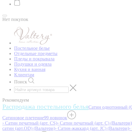
Нет покупок
Постельное белье
Отдельные предметы
Пледы и покрывала
Подушки и одеяла
Кухня и ванная
Клиентам
Поиск
Рекомендуем
Распродажа постельного белья
Сатин однотонный (O
Сатиновое плетение
99 новинок
› Сатин печатный (арт. СS)
› Сатин печатный (арт. С) (Вальтери)
сатин (арт.OD) (Вальтери)
› Сатин-жаккард (арт. JC) (Вальтери)
›