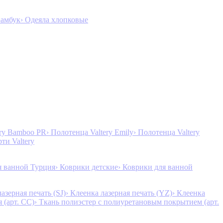
Бамбук
› Одеяла хлопковые
ery Bamboo PR
› Полотенца Valtery Emily
› Полотенца Valtery
рти Valtery
я ванной Турция
› Коврики детские
› Коврики для ванной
лазерная печать (SJ)
› Клеенка лазерная печать (YZ)
› Клеенка
 (арт. CC)
› Ткань полиэстер с полиуретановым покрытием (арт.