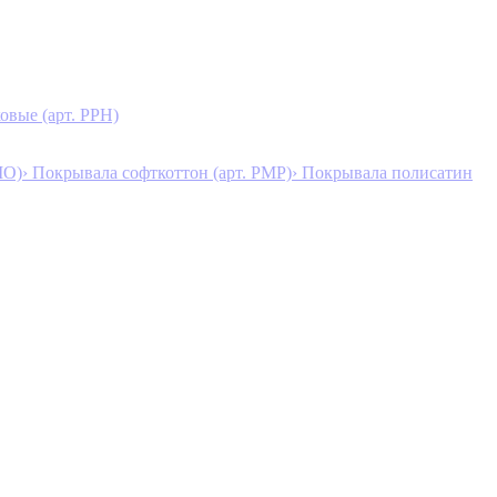
овые (арт. PPH)
MO)
› Покрывала софткоттон (арт. PMP)
› Покрывала полисатин