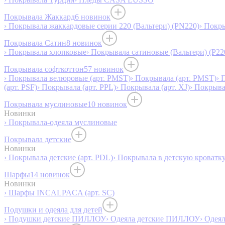
Покрывала Жаккард
6 новинок
› Покрывала жаккардовые серии 220 (Вальтери) (PN220)
› Покр
Покрывала Сатин
8 новинок
› Покрывала хлопковые
› Покрывала сатиновые (Вальтери) (P22
Покрывала софткоттон
57 новинок
› Покрывала велюровые (арт. PMST)
› Покрывала (арт. PMST)
› 
(арт. PSF)
› Покрывала (арт. PPL)
› Покрывала (арт. XJ)
› Покрыв
Покрывала муслиновые
10 новинок
Новинки
› Покрывала-одеяла муслиновые
Покрывала детские
Новинки
› Покрывала детские (арт. PDL)
› Покрывала в детскую кроватку
Шарфы
14 новинок
Новинки
› Шарфы INCALPACA (арт. SC)
Подушки и одеяла для детей
› Подушки детские ПИЛЛОУ
› Одеяла детские ПИЛЛОУ
› Одея