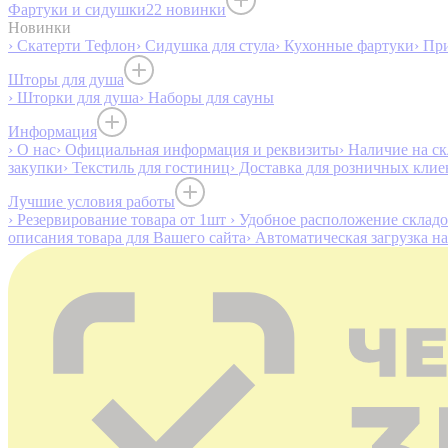
Фартуки и сидушки
22 новинки
Новинки
› Скатерти Тефлон
› Сидушка для стула
› Кухонные фартуки
› Пр
Шторы для душа
› Шторки для душа
› Наборы для сауны
Информация
› О нас
› Официальная информация и реквизиты
› Наличие на ск
закупки
› Текстиль для гостиниц
› Доставка для розничных клие
Лучшие условия работы
› Резервирование товара от 1шт
› Удобное расположение склад
описания товара для Вашего сайта
› Автоматическая загрузка н