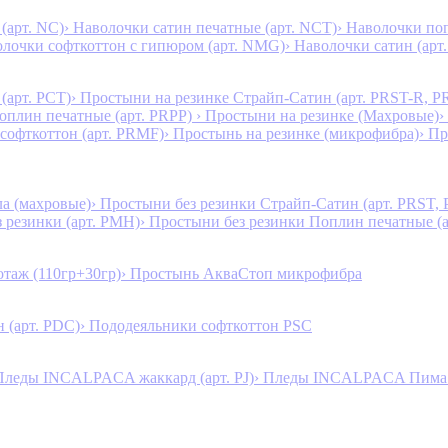
(арт. NC)
› Наволочки сатин печатные (арт. NCT)
› Наволочки поп
олочки софткоттон с гипюром (арт. NMG)
› Наволочки сатин (арт.
(арт. PCT)
› Простыни на резинке Страйп-Сатин (арт. PRST-R, P
Поплин печатные (арт. PRPP)
› Простыни на резинке (Махровые)
›
 софткоттон (арт. PRMF)
› Простынь на резинке (микрофибра)
› П
а (махровые)
› Простыни без резинки Страйп-Сатин (арт. PRST,
з резинки (арт. PMH)
› Простыни без резинки Поплин печатные (
таж (110гр+30гр)
› Простынь АкваСтоп микрофибра
 (арт. PDC)
› Пододеяльники софткоттон PSC
Пледы INCALPACA жаккард (арт. PJ)
› Пледы INCALPACA Пима х