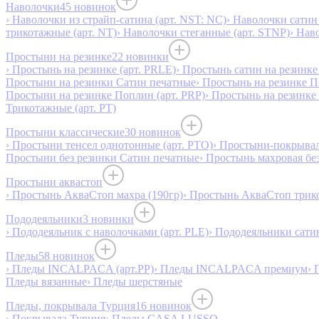
Наволочки
45 новинок
› Наволочки из страйп-сатина (арт. NST: NC)
› Наволочки сатин 
трикотажные (арт. NT)
› Наволочки стеганные (арт. STNP)
› Нав
Простыни на резинке
22 новинки
› Простынь на резинке (арт. PRLE)
› Простынь сатин на резинке 
Простыни на резинки Сатин печатные
› Простынь на резинке 
Простыни на резинке Поплин (арт. PRP)
› Простынь на резинке
Трикотажные (арт. РТ)
Простыни классические
30 новинок
› Простыни тенсел однотонные (арт. PTO)
› Простыни-покрывал
Простыни без резинки Сатин печатные
› Простынь махровая бе
Простыни аквастоп
› Простынь АкваСтоп махра (190гр)
› Простынь АкваСтоп трико
Пододеяльники
3 новинки
› Пододеяльник с наволочками (арт. PLE)
› Пододеяльники сатин
Пледы
58 новинок
› Пледы INCALPACA (арт.PP)
› Пледы INCALPACA премиум
› 
Пледы вязанные
› Пледы шерстяные
Пледы, покрывала Турция
16 новинок
› Покрывала Турция
› Пледы CASA LUSSO