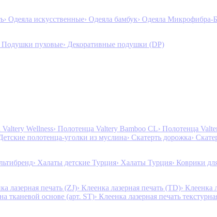
ть
› Одеяла искусственные
› Одеяла бамбук
› Одеяла Микрофибра-
› Подушки пуховые
› Декоративные подушки (DP)
Valtery Wellness
› Полотенца Valtery Bamboo CL
› Полотенца Valt
 Детские полотенца-уголки из муслина
› Скатерть дорожка
› Скате
льтибренд
› Халаты детские Турция
› Халаты Турция
› Коврики дл
ка лазерная печать (ZJ)
› Клеенка лазерная печать (TD)
› Клеенка 
на тканевой основе (арт. ST)
› Клеенка лазерная печать текстурная