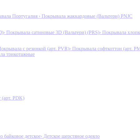
ывала Португалия
› Покрывала жаккардовые (Вальтери) PNJC
0)
› Покрывала сатиновые 3D (Вальтери) (PRS)
› Покрывала хлопк
Покрывала с резинкой (арт. PVR)
› Покрывала софткоттон (арт. P
ала трикотажные
 (арт. PDK)
ло байковое детское
› Детское шерстяное одеяло