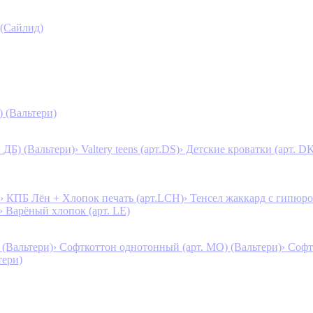
 (Сайлид)
) (Вальтери)
. ДБ) (Вальтери)
› Valtery teens (арт.DS)
› Детские кроватки (арт. D
› КПБ Лён + Хлопок печать (арт.LCH)
› Тенсел жаккард с гипюро
› Варёный хлопок (арт. LE)
 (Вальтери)
› Софткоттон однотонный (арт. MO) (Вальтери)
› Софт
тери)