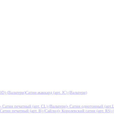
D) (Вальтери)
Сатин-жаккард (арт. JC) (Вальтери)
› Сатин печатный (арт. СL) (Вальтери)
› Сатин однотонный (арт.L
 Сатин печатный (арт. В) (Сайлид)
› Королевский сатин (арт. RS)