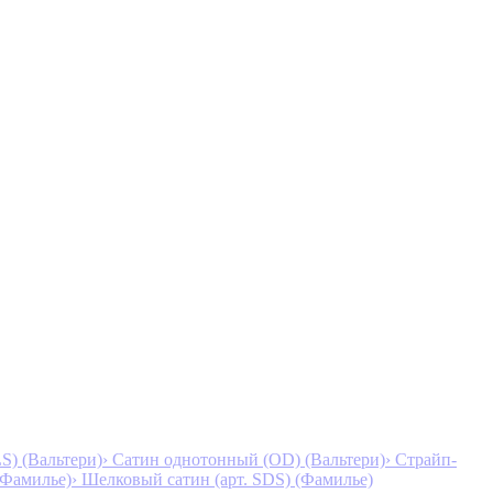
S) (Вальтери)
› Сатин однотонный (OD) (Вальтери)
› Страйп-
 (Фамилье)
› Шелковый сатин (арт. SDS) (Фамилье)