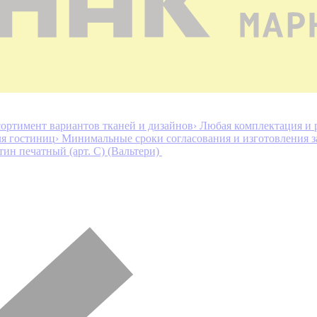
ортимент вариантов тканей и дизайнов
› Любая комплектация и 
ля гостиниц
› Минимальные сроки согласования и изготовления з
тин печатный (арт. С) (Вальтери)