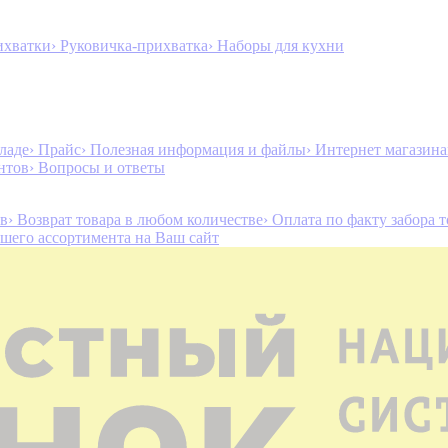
ихватки
› Руковичка-прихватка
› Наборы для кухни
ладе
› Прайс
› Полезная информация и файлы
› Интернет магазин
нтов
› Вопросы и ответы
ов
› Возврат товара в любом количестве
› Оплата по факту забора 
ашего ассортимента на Ваш сайт