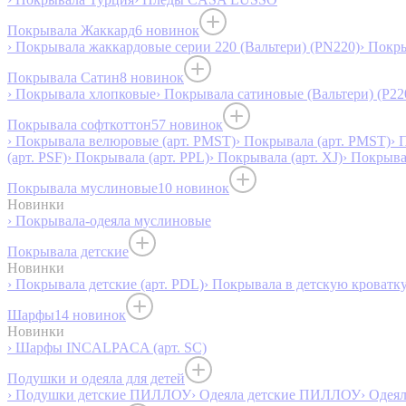
Покрывала Жаккард
6 новинок
› Покрывала жаккардовые серии 220 (Вальтери) (PN220)
› Покр
Покрывала Сатин
8 новинок
› Покрывала хлопковые
› Покрывала сатиновые (Вальтери) (P22
Покрывала софткоттон
57 новинок
› Покрывала велюровые (арт. PMST)
› Покрывала (арт. PMST)
› 
(арт. PSF)
› Покрывала (арт. PPL)
› Покрывала (арт. XJ)
› Покрыв
Покрывала муслиновые
10 новинок
Новинки
› Покрывала-одеяла муслиновые
Покрывала детские
Новинки
› Покрывала детские (арт. PDL)
› Покрывала в детскую кроватку
Шарфы
14 новинок
Новинки
› Шарфы INCALPACA (арт. SC)
Подушки и одеяла для детей
› Подушки детские ПИЛЛОУ
› Одеяла детские ПИЛЛОУ
› Одея