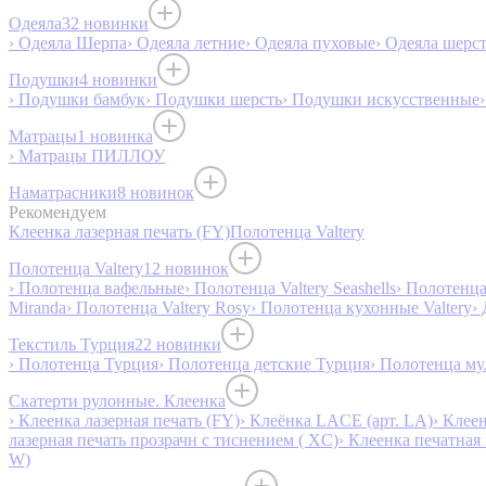
Одеяла
32 новинки
› Одеяла Шерпа
› Одеяла летние
› Одеяла пуховые
› Одеяла шерс
Подушки
4 новинки
› Подушки бамбук
› Подушки шерсть
› Подушки искусственные
Матрацы
1 новинка
› Матрацы ПИЛЛОУ
Наматрасники
8 новинок
Рекомендуем
Клеенка лазерная печать (FY)
Полотенца Valtery
Полотенца Valtery
12 новинок
› Полотенца вафельные
› Полотенца Valtery Seashells
› Полотенца 
Miranda
› Полотенца Valtery Rosy
› Полотенца кухонные Valtery
›
Текстиль Турция
22 новинки
› Полотенца Турция
› Полотенца детские Турция
› Полотенца му
Скатерти рулонные. Клеенка
› Клеенка лазерная печать (FY)
› Клеёнка LACE (арт. LA)
› Клеен
лазерная печать прозрачн с тиснением ( XC)
› Клеенка печатная 
W)