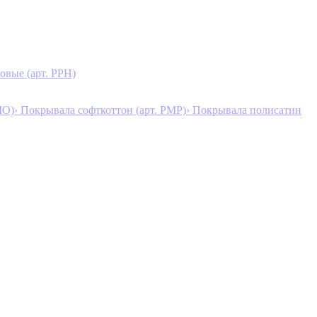
овые (арт. PPH)
MO)
› Покрывала софткоттон (арт. PMP)
› Покрывала полисатин