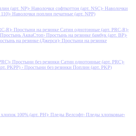
лин (арт. NP)
› Наволочки софткоттон (арт. NSC)
› Наволочки
 110)
› Наволочки поплин печатные (арт. NPP)
RC-R)
› Простыни на резинке Сатин однотонные (арт. PRC-R)
›
 Простынь АкваСтоп
› Простынь на резинке бамбук (арт. BP)
›
ростынь на резинке (Джерси)
› Простыни на резинке
 PRC)
› Простыни без резинки Сатин однотонные (арт. PRC)
›
арт. PKPP)
› Простыни без резинки Поплин (арт. PKP)
лопок 100% (арт. PH)
› Пледы Велсофт
› Пледы хлопковые
›