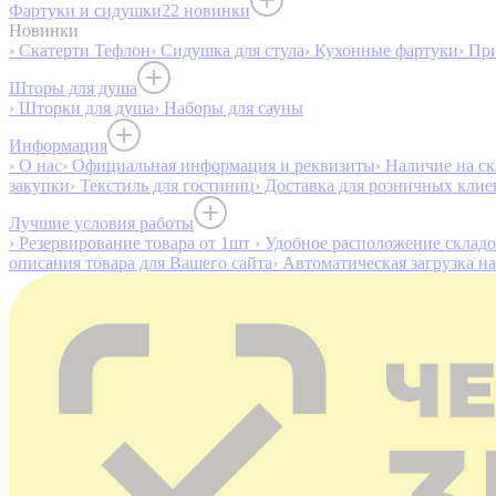
Фартуки и сидушки
22 новинки
Новинки
› Скатерти Тефлон
› Сидушка для стула
› Кухонные фартуки
› Пр
Шторы для душа
› Шторки для душа
› Наборы для сауны
Информация
› О нас
› Официальная информация и реквизиты
› Наличие на ск
закупки
› Текстиль для гостиниц
› Доставка для розничных клие
Лучшие условия работы
› Резервирование товара от 1шт
› Удобное расположение склад
описания товара для Вашего сайта
› Автоматическая загрузка н