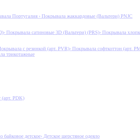
ывала Португалия
› Покрывала жаккардовые (Вальтери) PNJC
0)
› Покрывала сатиновые 3D (Вальтери) (PRS)
› Покрывала хлопк
Покрывала с резинкой (арт. PVR)
› Покрывала софткоттон (арт. P
ала трикотажные
 (арт. PDK)
ло байковое детское
› Детское шерстяное одеяло