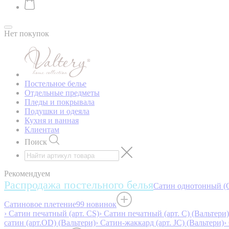
Нет покупок
Постельное белье
Отдельные предметы
Пледы и покрывала
Подушки и одеяла
Кухня и ванная
Клиентам
Поиск
Рекомендуем
Распродажа постельного белья
Сатин однотонный (O
Сатиновое плетение
99 новинок
› Сатин печатный (арт. СS)
› Сатин печатный (арт. С) (Вальтери)
сатин (арт.OD) (Вальтери)
› Сатин-жаккард (арт. JC) (Вальтери)
›