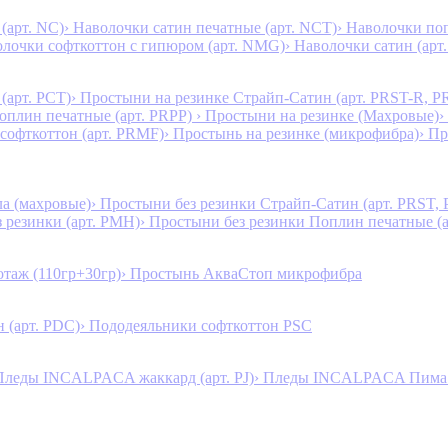
(арт. NC)
› Наволочки сатин печатные (арт. NCT)
› Наволочки поп
олочки софткоттон с гипюром (арт. NMG)
› Наволочки сатин (арт.
(арт. PCT)
› Простыни на резинке Страйп-Сатин (арт. PRST-R, P
Поплин печатные (арт. PRPP)
› Простыни на резинке (Махровые)
›
 софткоттон (арт. PRMF)
› Простынь на резинке (микрофибра)
› П
а (махровые)
› Простыни без резинки Страйп-Сатин (арт. PRST,
з резинки (арт. PMH)
› Простыни без резинки Поплин печатные (
таж (110гр+30гр)
› Простынь АкваСтоп микрофибра
 (арт. PDC)
› Пододеяльники софткоттон PSC
Пледы INCALPACA жаккард (арт. PJ)
› Пледы INCALPACA Пима х