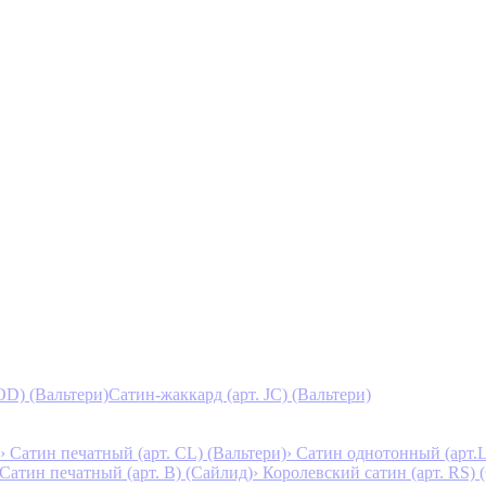
D) (Вальтери)
Сатин-жаккард (арт. JC) (Вальтери)
› Сатин печатный (арт. СL) (Вальтери)
› Сатин однотонный (арт.L
 Сатин печатный (арт. В) (Сайлид)
› Королевский сатин (арт. RS)