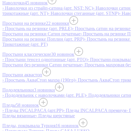
Наволочки
45 новинок
› Наволочки из страйп-сатина (арт. NST: NC)
› Наволочки сатин 
трикотажные (арт. NT)
› Наволочки стеганные (арт. STNP)
› Нав
Простыни на резинке
22 новинки
› Простынь на резинке (арт. PRLE)
› Простынь сатин на резинке 
Простыни на резинки Сатин печатные
› Простынь на резинке 
Простыни на резинке Поплин (арт. PRP)
› Простынь на резинке
Трикотажные (арт. РТ)
Простыни классические
30 новинок
› Простыни тенсел однотонные (арт. PTO)
› Простыни-покрывал
Простыни без резинки Сатин печатные
› Простынь махровая бе
Простыни аквастоп
› Простынь АкваСтоп махра (190гр)
› Простынь АкваСтоп трико
Пододеяльники
3 новинки
› Пододеяльник с наволочками (арт. PLE)
› Пододеяльники сатин
Пледы
58 новинок
› Пледы INCALPACA (арт.PP)
› Пледы INCALPACA премиум
› 
Пледы вязанные
› Пледы шерстяные
Пледы, покрывала Турция
16 новинок
› Покрывала Турция
› Пледы CASA LUSSO