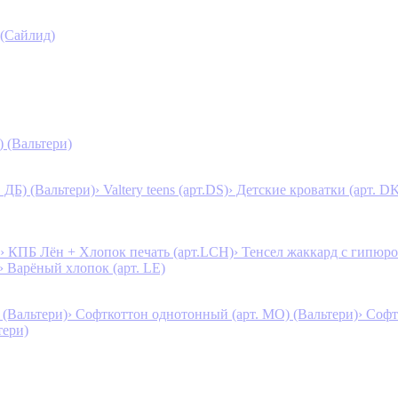
 (Сайлид)
) (Вальтери)
. ДБ) (Вальтери)
› Valtery teens (арт.DS)
› Детские кроватки (арт. D
› КПБ Лён + Хлопок печать (арт.LCH)
› Тенсел жаккард с гипюро
› Варёный хлопок (арт. LE)
 (Вальтери)
› Софткоттон однотонный (арт. MO) (Вальтери)
› Софт
тери)