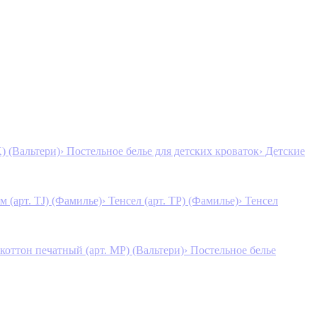
K) (Вальтери)
› Постельное белье для детских кроваток
› Детские
м (арт. TJ) (Фамилье)
› Тенсел (арт. ТР) (Фамилье)
› Тенсел
коттон печатный (арт. MР) (Вальтери)
› Постельное белье