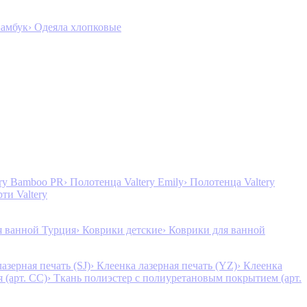
Бамбук
› Одеяла хлопковые
ery Bamboo PR
› Полотенца Valtery Emily
› Полотенца Valtery
рти Valtery
я ванной Турция
› Коврики детские
› Коврики для ванной
лазерная печать (SJ)
› Клеенка лазерная печать (YZ)
› Клеенка
 (арт. CC)
› Ткань полиэстер с полиуретановым покрытием (арт.