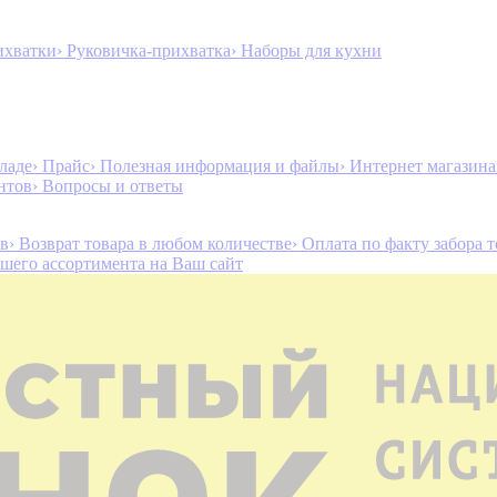
ихватки
› Руковичка-прихватка
› Наборы для кухни
ладе
› Прайс
› Полезная информация и файлы
› Интернет магазин
нтов
› Вопросы и ответы
ов
› Возврат товара в любом количестве
› Оплата по факту забора 
ашего ассортимента на Ваш сайт