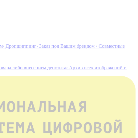
ам
› Дропшиппинг
› Заказ под Вашим брендом
› Совместные
товара либо внесением депозита
› Архив всех изображений и