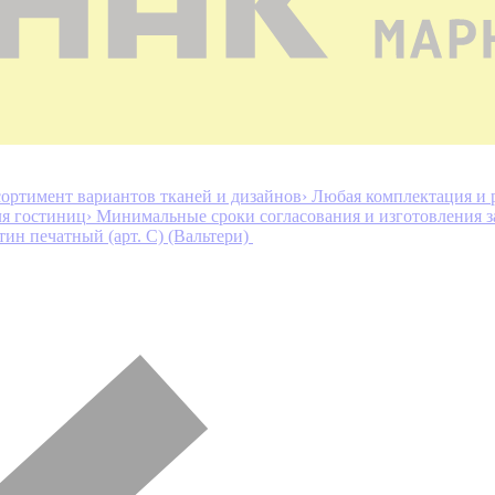
ортимент вариантов тканей и дизайнов
› Любая комплектация и 
ля гостиниц
› Минимальные сроки согласования и изготовления з
тин печатный (арт. С) (Вальтери)