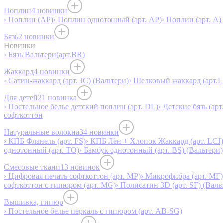
Поплин
4 новинки
› Поплин (AP)
› Поплин однотонный (арт. AP)
› Поплин (арт. А)
Бязь
2 новинки
Новинки
› Бязь Вальтери(арт.BR)
Жаккард
4 новинки
› Сатин-жаккард (арт. JC) (Вальтери)
› Шелковый жаккард (арт.L
Для детей
21 новинка
› Постельное белье детский поплин (арт. DL)
› Детские бязь (арт
софткоттон
Натуральные волокна
34 новинки
› КПБ Фланель (арт. FS)
› КПБ Лён + Хлопок Жаккард (арт. LCJ)
однотонный (арт. TO)
› Бамбук однотонный (арт. BS) (Вальтери)
Смесовые ткани
13 новинок
› Цифровая печать софткоттон (арт. MP)
› Микрофибра (арт. MF)
софткоттон с гипюром (арт. MG)
› Полисатин 3D (арт. SF) (Валь
Вышивка, гипюр
› Постельное белье перкаль с гипюром (арт. AB-SG)