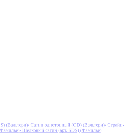
S) (Вальтери)
› Сатин однотонный (OD) (Вальтери)
› Страйп-
 (Фамилье)
› Шелковый сатин (арт. SDS) (Фамилье)