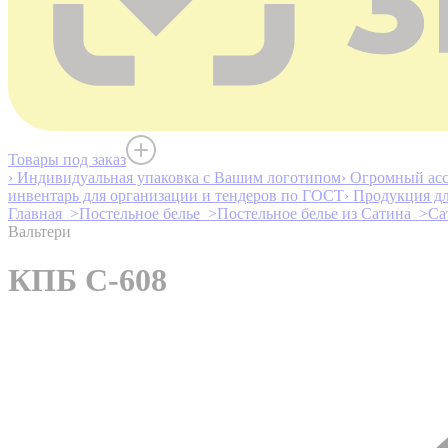
Товары под заказ
› Индивидуальная упаковка с Вашим логотипом
› Огромный асс
инвентарь для организации и тендеров по ГОСТ
› Продукция д
Главная >
Постельное белье >
Постельное белье из Сатина >
Са
Вальтери
КПБ С-608