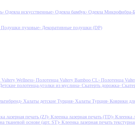
ть
› Одеяла искусственные
› Одеяла бамбук
› Одеяла Микрофибра-
› Подушки пуховые
› Декоративные подушки (DP)
Valtery Wellness
› Полотенца Valtery Bamboo CL
› Полотенца Valt
 Детские полотенца-уголки из муслина
› Скатерть дорожка
› Скате
льтибренд
› Халаты детские Турция
› Халаты Турция
› Коврики дл
ка лазерная печать (ZJ)
› Клеенка лазерная печать (TD)
› Клеенка 
на тканевой основе (арт. ST)
› Клеенка лазерная печать текстурная