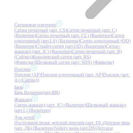
Сатиновое плетение
Сатин печатный (арт. СS)
Сатин печатный (арт. С)
(Вальтери)
Сатин печатный (арт. СL) (Вальтери)
Сатин
однотонный (арт.LS) (Вальтери)
Сатин однотонный (OD)
(Вальтери)
Страйп-сатин (арт.OD) (Вальтери)
Сатин-
жаккард (арт. JC) (Вальтери)
Сатин печатный (арт. В)
(Сайлид)
Королевский сатин (арт. RS)
(Фамилье)
Шелковый сатин (арт. SDS) (Фамилье)
Поплин
Поплин (AP)
Поплин однотонный (арт. AP)
Поплин (арт.
А) (Сайлид)
Бязь
Бязь Вальтери(арт.BR)
Жаккард
Сатин-жаккард (арт. JC) (Вальтери)
Шелковый жаккард
(арт.L) (Вальтери)
Для детей
Постельное белье детский поплин (арт. DL)
Детские бязь
(арт. ДБ) (Вальтери)
Valtery teens (арт.DS)
Детские