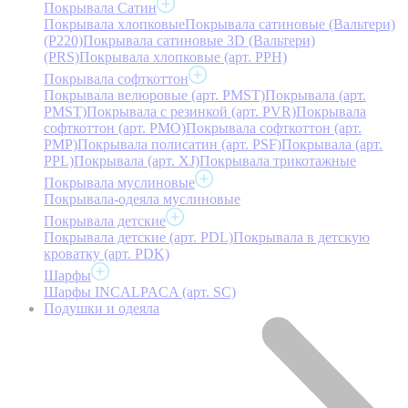
Покрывала Сатин
Покрывала хлопковые
Покрывала сатиновые (Вальтери)
(P220)
Покрывала сатиновые 3D (Вальтери)
(PRS)
Покрывала хлопковые (арт. PPH)
Покрывала софткоттон
Покрывала велюровые (арт. PMST)
Покрывала (арт.
PMST)
Покрывала с резинкой (арт. PVR)
Покрывала
софткоттон (арт. PMO)
Покрывала софткоттон (арт.
PMP)
Покрывала полисатин (арт. PSF)
Покрывала (арт.
PPL)
Покрывала (арт. XJ)
Покрывала трикотажные
Покрывала муслиновые
Покрывала-одеяла муслиновые
Покрывала детские
Покрывала детские (арт. PDL)
Покрывала в детскую
кроватку (арт. PDK)
Шарфы
Шарфы INCALPACA (арт. SC)
Подушки и одеяла