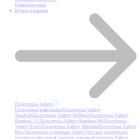
Наматрасники
Кухня и ванная
Полотенца Valtery
Полотенца вафельные
Полотенца Valtery
Seashells
Полотенца Valtery Wellness
Полотенца Valtery
Bamboo CL
Полотенца Valtery Bamboo PR
Полотенца
Valtery Emily
Полотенца Valtery Miranda
Полотенца Valtery
Rosy
Полотенца кухонные Valtery
Детские полотенца-
уголки из муслина
Скатерть дорожка
Скатерти Valtery