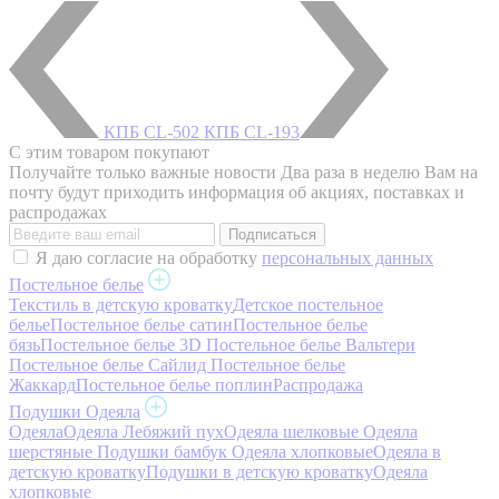
КПБ CL-502
КПБ CL-193
С этим товаром покупают
Получайте только важные новости
Два раза в неделю Вам на
почту будут приходить информация об акциях, поставках и
распродажах
Я даю согласие на обработку
персональных данных
Постельное белье
Текстиль в детскую кроватку
Детское постельное
белье
Постельное белье сатин
Постельное белье
бязь
Постельное белье 3D
Постельное белье Вальтери
Постельное белье Сайлид
Постельное белье
Жаккард
Постельное белье поплин
Распродажа
Подушки Одеяла
Одеяла
Одеяла Лебяжий пух
Одеяла шелковые
Одеяла
шерстяные
Подушки бамбук
Одеяла хлопковые
Одеяла в
детскую кроватку
Подушки в детскую кроватку
Одеяла
хлопковые