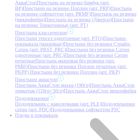
АкваСтоп
Простынь на резинке бамбук (арт.
BP)
Простыни на резинке Поплин (арт. PRP)
Простынь
на резинке софткоттон (арт. PRMF)
Простынь на резинке
(микрофибра)
Простынь на резинке (Джерси)
Простыни
на резинке Трикотажные (арт. РТ)
Простыни классические
Простыни тенсел однотонные (арт. PTO)
Простыни-
покрывала (махровые)
Простыни без резинки Страйп-
Сатин (арт. PRST, PRC)
Простыни без резинки Сатин
однотонные (арт. PRC)
Простыни без резинки Сатин
печатные
Простынь махровая без резинки (арт.
PMH)
Простыни без резинки Поплин печатные (арт.
PKPP)
Простыни без резинки Поплин (арт. PKP)
Простыни аквастоп
Простынь АкваСтоп махра (190гр)
Простынь АкваСтоп
трикотаж (110гр+30гр)
Простынь АкваСтоп микрофибра
Пододеяльники
Пододеяльник с наволочками (арт. PLE)
Пододеяльники
сатин (арт. PDC)
Пододеяльники софткоттон PSC
Пледы и покрывала