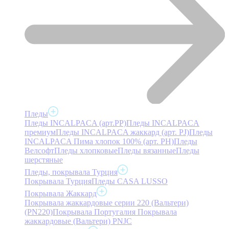
Пледы
Пледы INCALPACA (арт.PP)
Пледы INCALPACA
премиум
Пледы INCALPACA жаккард (арт. PJ)
Пледы
INCALPACA Пима хлопок 100% (арт. PH)
Пледы
Велсофт
Пледы хлопковые
Пледы вязанные
Пледы
шерстяные
Пледы, покрывала Турция
Покрывала Турция
Пледы CASA LUSSO
Покрывала Жаккард
Покрывала жаккардовые серии 220 (Вальтери)
(PN220)
Покрывала Португалия
Покрывала
жаккардовые (Вальтери) PNJC