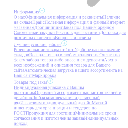
Информация
О нас
Официальная информация и реквизиты
Наличие
на складе
Прайс
Полезная информация и файлы
Интернет
магазинам
Дропшиппинг
Заказ под Вашим брендом
Совместные закупки
Текстиль для гостиниц
Доставка для
розничных клиентов
Вопросы и ответы
Лучшие условия работы
Резервирование товара от 1шт
Удобное расположение
складов
Возврат товара в любом количестве
Оплата по
факту забора товара либо внесением депозита
Архив
всех изображений и описания товара для Вашего
сайта
Автоматическая загрузка нашего ассортимента на
Ваш сайт
Маркировка
Товары под заказ
Индивидуальная упаковка с Вашим
логотипом
Огромный ассортимент вариантов тканей и
дизайнов
Любая комплектация и размерный
ряд
Изготовим индивидуальный дизайн
Мягкий
инвентарь для организации и тендеров по
ГОСТ
Продукция для гостиниц
Минимальные сроки
согласования и изготовления заказа
Индивидуальных
подход