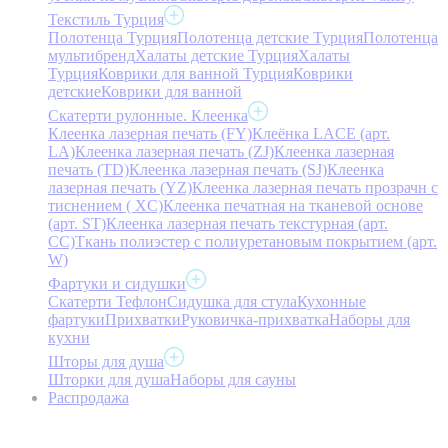
Текстиль Турция
Полотенца Турция
Полотенца детские Турция
Полотенца
мультибренд
Халаты детские Турция
Халаты
Турция
Коврики для ванной Турция
Коврики
детские
Коврики для ванной
Скатерти рулонные. Клеенка
Клеенка лазерная печать (FY)
Клеёнка LACE (арт.
LA)
Клеенка лазерная печать (ZJ)
Клеенка лазерная
печать (TD)
Клеенка лазерная печать (SJ)
Клеенка
лазерная печать (YZ)
Клеенка лазерная печать прозрачн с
тиснением ( XC)
Клеенка печатная на тканевой основе
(арт. ST)
Клеенка лазерная печать текстурная (арт.
CC)
Ткань полиэстер с полиуретановым покрытием (арт.
W)
Фартуки и сидушки
Скатерти Тефлон
Сидушка для стула
Кухонные
фартуки
Прихватки
Руковичка-прихватка
Наборы для
кухни
Шторы для душа
Шторки для душа
Наборы для сауны
Распродажа