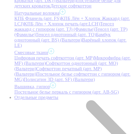
кроватки (арт. DK) (Вальтери)
Постельное белье для
детских кроваток
Детские софткоттон
Натуральные волокна
КПБ Фланель (арт. FS)
КПБ Лён + Хлопок Жаккард (арт.
LCJ)
КПБ Лён + Хлопок печать (арт.LCH)
Тенсел
жаккард с гипюром (арт. TJ) (Фамилье)
Тенсел (арт. ТР)
(Фамилье)
Тенсел однотонный (арт. TO)
Бамбук
однотонный (арт. BS) (Вальтери)
Варёный хлопок (арт.
LE)
Смесовые ткани
Цифровая печать софткоттон (арт. MP)
Микрофибра (арт.
MF) (Вальтери)
Софткоттон однотонный (арт. MO)
(Вальтери)
Софткоттон печатный (арт. MР)
(Вальтери)
Постельное белье софткоттон с гипюром (арт.
MG)
Полисатин 3D (арт. SF) (Вальтери)
Вышивка, гипюр
Постельное белье перкаль с гипюром (арт. AB-SG)
Отдельные предметы