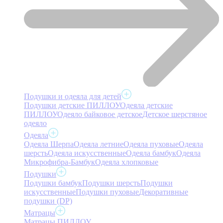
Подушки и одеяла для детей
Подушки детские ПИЛЛОУ
Одеяла детские
ПИЛЛОУ
Одеяло байковое детское
Детское шерстяное
одеяло
Одеяла
Одеяла Шерпа
Одеяла летние
Одеяла пуховые
Одеяла
шерсть
Одеяла искусственные
Одеяла бамбук
Одеяла
Микрофибра-Бамбук
Одеяла хлопковые
Подушки
Подушки бамбук
Подушки шерсть
Подушки
искусственные
Подушки пуховые
Декоративные
подушки (DP)
Матрацы
Матрацы ПИЛЛОУ