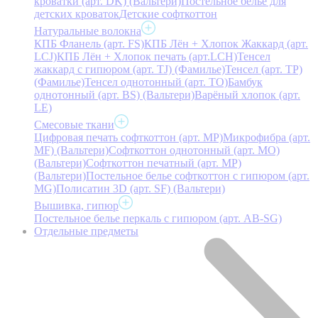
кроватки (арт. DK) (Вальтери)
Постельное белье для
детских кроваток
Детские софткоттон
Натуральные волокна
КПБ Фланель (арт. FS)
КПБ Лён + Хлопок Жаккард (арт.
LCJ)
КПБ Лён + Хлопок печать (арт.LCH)
Тенсел
жаккард с гипюром (арт. TJ) (Фамилье)
Тенсел (арт. ТР)
(Фамилье)
Тенсел однотонный (арт. TO)
Бамбук
однотонный (арт. BS) (Вальтери)
Варёный хлопок (арт.
LE)
Смесовые ткани
Цифровая печать софткоттон (арт. MP)
Микрофибра (арт.
MF) (Вальтери)
Софткоттон однотонный (арт. MO)
(Вальтери)
Софткоттон печатный (арт. MР)
(Вальтери)
Постельное белье софткоттон с гипюром (арт.
MG)
Полисатин 3D (арт. SF) (Вальтери)
Вышивка, гипюр
Постельное белье перкаль с гипюром (арт. AB-SG)
Отдельные предметы