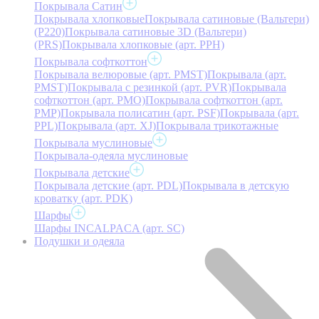
Покрывала Сатин
Покрывала хлопковые
Покрывала сатиновые (Вальтери)
(P220)
Покрывала сатиновые 3D (Вальтери)
(PRS)
Покрывала хлопковые (арт. PPH)
Покрывала софткоттон
Покрывала велюровые (арт. PMST)
Покрывала (арт.
PMST)
Покрывала с резинкой (арт. PVR)
Покрывала
софткоттон (арт. PMO)
Покрывала софткоттон (арт.
PMP)
Покрывала полисатин (арт. PSF)
Покрывала (арт.
PPL)
Покрывала (арт. XJ)
Покрывала трикотажные
Покрывала муслиновые
Покрывала-одеяла муслиновые
Покрывала детские
Покрывала детские (арт. PDL)
Покрывала в детскую
кроватку (арт. PDK)
Шарфы
Шарфы INCALPACA (арт. SC)
Подушки и одеяла