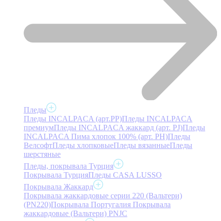
Пледы
Пледы INCALPACA (арт.PP)
Пледы INCALPACA
премиум
Пледы INCALPACA жаккард (арт. PJ)
Пледы
INCALPACA Пима хлопок 100% (арт. PH)
Пледы
Велсофт
Пледы хлопковые
Пледы вязанные
Пледы
шерстяные
Пледы, покрывала Турция
Покрывала Турция
Пледы CASA LUSSO
Покрывала Жаккард
Покрывала жаккардовые серии 220 (Вальтери)
(PN220)
Покрывала Португалия
Покрывала
жаккардовые (Вальтери) PNJC