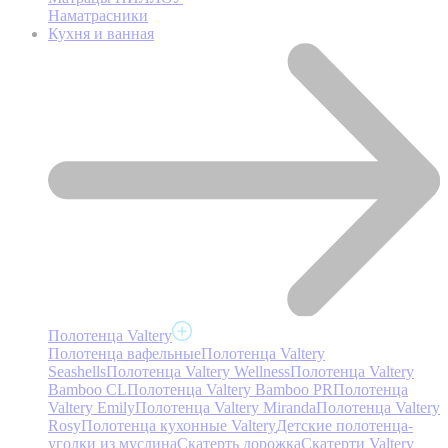
Наматрасники
Кухня и ванная
Полотенца Valtery
Полотенца вафельные
Полотенца Valtery
Seashells
Полотенца Valtery Wellness
Полотенца Valtery
Bamboo CL
Полотенца Valtery Bamboo PR
Полотенца
Valtery Emily
Полотенца Valtery Miranda
Полотенца Valtery
Rosy
Полотенца кухонные Valtery
Детские полотенца-
уголки из муслина
Скатерть дорожка
Скатерти Valtery