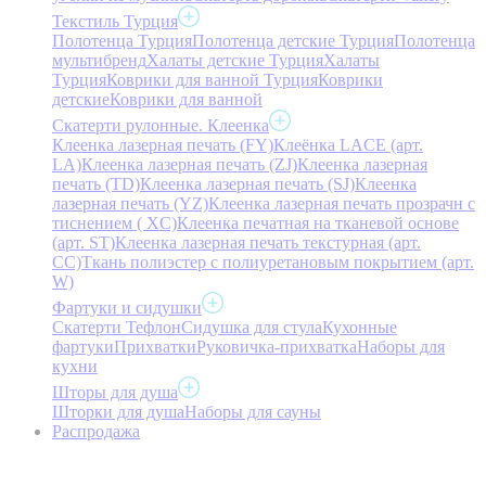
Текстиль Турция
Полотенца Турция
Полотенца детские Турция
Полотенца
мультибренд
Халаты детские Турция
Халаты
Турция
Коврики для ванной Турция
Коврики
детские
Коврики для ванной
Скатерти рулонные. Клеенка
Клеенка лазерная печать (FY)
Клеёнка LACE (арт.
LA)
Клеенка лазерная печать (ZJ)
Клеенка лазерная
печать (TD)
Клеенка лазерная печать (SJ)
Клеенка
лазерная печать (YZ)
Клеенка лазерная печать прозрачн с
тиснением ( XC)
Клеенка печатная на тканевой основе
(арт. ST)
Клеенка лазерная печать текстурная (арт.
CC)
Ткань полиэстер с полиуретановым покрытием (арт.
W)
Фартуки и сидушки
Скатерти Тефлон
Сидушка для стула
Кухонные
фартуки
Прихватки
Руковичка-прихватка
Наборы для
кухни
Шторы для душа
Шторки для душа
Наборы для сауны
Распродажа