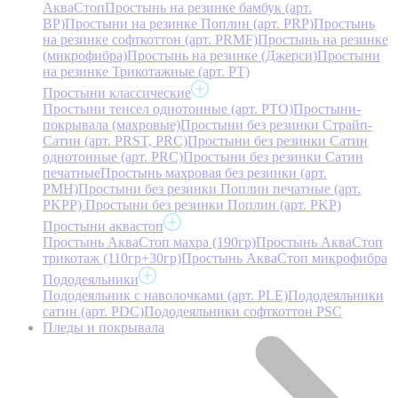
АкваСтоп
Простынь на резинке бамбук (арт.
BP)
Простыни на резинке Поплин (арт. PRP)
Простынь
на резинке софткоттон (арт. PRMF)
Простынь на резинке
(микрофибра)
Простынь на резинке (Джерси)
Простыни
на резинке Трикотажные (арт. РТ)
Простыни классические
Простыни тенсел однотонные (арт. PTO)
Простыни-
покрывала (махровые)
Простыни без резинки Страйп-
Сатин (арт. PRST, PRC)
Простыни без резинки Сатин
однотонные (арт. PRC)
Простыни без резинки Сатин
печатные
Простынь махровая без резинки (арт.
PMH)
Простыни без резинки Поплин печатные (арт.
PKPP)
Простыни без резинки Поплин (арт. PKP)
Простыни аквастоп
Простынь АкваСтоп махра (190гр)
Простынь АкваСтоп
трикотаж (110гр+30гр)
Простынь АкваСтоп микрофибра
Пододеяльники
Пододеяльник с наволочками (арт. PLE)
Пододеяльники
сатин (арт. PDC)
Пододеяльники софткоттон PSC
Пледы и покрывала