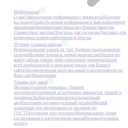
Информация
О нас
Официальная информация и реквизиты
Наличие
на складе
Прайс
Полезная информация и файлы
Интернет
магазинам
Дропшиппинг
Заказ под Вашим брендом
Совместные закупки
Текстиль для гостиниц
Доставка для
розничных клиентов
Вопросы и ответы
Лучшие условия работы
Резервирование товара от 1шт
Удобное расположение
складов
Возврат товара в любом количестве
Оплата по
факту забора товара либо внесением депозита
Архив
всех изображений и описания товара для Вашего
сайта
Автоматическая загрузка нашего ассортимента на
Ваш сайт
Маркировка
Товары под заказ
Индивидуальная упаковка с Вашим
логотипом
Огромный ассортимент вариантов тканей и
дизайнов
Любая комплектация и размерный
ряд
Изготовим индивидуальный дизайн
Мягкий
инвентарь для организации и тендеров по
ГОСТ
Продукция для гостиниц
Минимальные сроки
согласования и изготовления заказа
Индивидуальных
подход