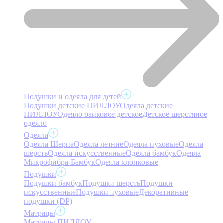
Подушки и одеяла для детей
Подушки детские ПИЛЛОУ
Одеяла детские
ПИЛЛОУ
Одеяло байковое детское
Детское шерстяное
одеяло
Одеяла
Одеяла Шерпа
Одеяла летние
Одеяла пуховые
Одеяла
шерсть
Одеяла искусственные
Одеяла бамбук
Одеяла
Микрофибра-Бамбук
Одеяла хлопковые
Подушки
Подушки бамбук
Подушки шерсть
Подушки
искусственные
Подушки пуховые
Декоративные
подушки (DP)
Матрацы
Матрацы ПИЛЛОУ