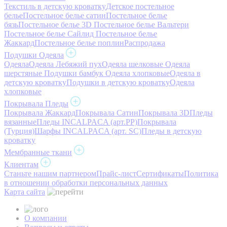
Текстиль в детскую кроватку
Детское постельное
белье
Постельное белье сатин
Постельное белье
бязь
Постельное белье 3D
Постельное белье Вальтери
Постельное белье Сайлид
Постельное белье
Жаккард
Постельное белье поплин
Распродажа
Подушки Одеяла
Одеяла
Одеяла Лебяжий пух
Одеяла шелковые
Одеяла
шерстяные
Подушки бамбук
Одеяла хлопковые
Одеяла в
детскую кроватку
Подушки в детскую кроватку
Одеяла
хлопковые
Покрывала Пледы
Покрывала Жаккард
Покрывала Сатин
Покрывала 3D
Пледы
вязанные
Пледы INCALPACA (арт.PP)
Покрывала
(Турция)
Шарфы INCALPACA (арт. SC)
Пледы в детскую
кроватку
Мембранные ткани
Клиентам
Станьте нашим партнером
Прайс-лист
Сертификаты
Политика
в отношении обработки персональных данных
Карта сайта
О компании