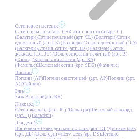
Сатиновое плетение
Сатин печатный (арт. СS)
Сатин печатный (арт. С)
(Вальтери)
Сатин печатный (арт. СL) (Вальтери)
Сатин
однотонный (арт.LS) (Вальтери)
Сатин однотонный (OD)
(Вальтери)
Страйп-сатин (арт.OD) (Вальтери)
Сатин-
жаккард (арт. JC) (Вальтери)
Сатин печатный (арт. В)
(Сайлид)
Королевский сатин (арт. RS)
(Фамилье)
Шелковый сатин (арт. SDS) (Фамилье)
Поплин
Поплин (AP)
Поплин однотонный (арт. AP)
Поплин (арт.
А) (Сайлид)
Бязь
Бязь Вальтери(арт.BR)
Жаккард
Сатин-жаккард (арт. JC) (Вальтери)
Шелковый жаккард
(арт.L) (Вальтери)
Для детей
Постельное белье детский поплин (арт. DL)
Детские бязь
(арт. ДБ) (Вальтери)
Valtery teens (арт.DS)
Детские