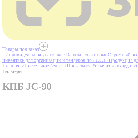
Товары под заказ
› Индивидуальная упаковка с Вашим логотипом
› Огромный асс
инвентарь для организации и тендеров по ГОСТ
› Продукция д
Главная >
Постельное белье >
Постельное белье из жаккарда >
Вальтери
КПБ JC-90