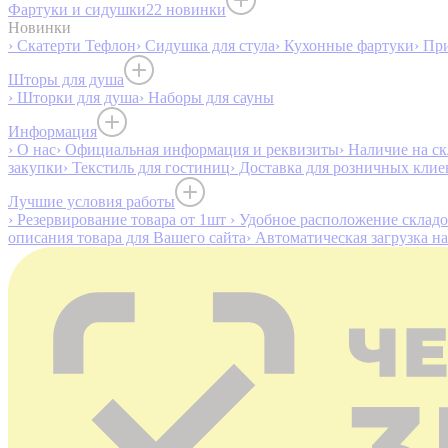
Фартуки и сидушки
22 новинки
Новинки
› Скатерти Тефлон
› Сидушка для стула
› Кухонные фартуки
› Пр
Шторы для душа
› Шторки для душа
› Наборы для сауны
Информация
› О нас
› Официальная информация и реквизиты
› Наличие на ск
закупки
› Текстиль для гостиниц
› Доставка для розничных клие
Лучшие условия работы
› Резервирование товара от 1шт
› Удобное расположение склад
описания товара для Вашего сайта
› Автоматическая загрузка н