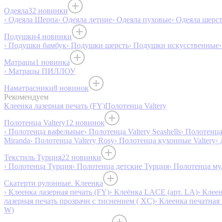
Одеяла
32 новинки
› Одеяла Шерпа
› Одеяла летние
› Одеяла пуховые
› Одеяла шерс
Подушки
4 новинки
› Подушки бамбук
› Подушки шерсть
› Подушки искусственные
Матрацы
1 новинка
› Матрацы ПИЛЛОУ
Наматрасники
8 новинок
Рекомендуем
Клеенка лазерная печать (FY)
Полотенца Valtery
Полотенца Valtery
12 новинок
› Полотенца вафельные
› Полотенца Valtery Seashells
› Полотенца 
Miranda
› Полотенца Valtery Rosy
› Полотенца кухонные Valtery
›
Текстиль Турция
22 новинки
› Полотенца Турция
› Полотенца детские Турция
› Полотенца му
Скатерти рулонные. Клеенка
› Клеенка лазерная печать (FY)
› Клеёнка LACE (арт. LA)
› Клеен
лазерная печать прозрачн с тиснением ( XC)
› Клеенка печатная 
W)