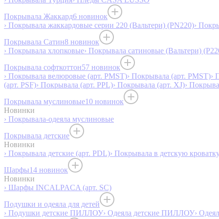
Покрывала Жаккард
6 новинок
› Покрывала жаккардовые серии 220 (Вальтери) (PN220)
› Покр
Покрывала Сатин
8 новинок
› Покрывала хлопковые
› Покрывала сатиновые (Вальтери) (P22
Покрывала софткоттон
57 новинок
› Покрывала велюровые (арт. PMST)
› Покрывала (арт. PMST)
› 
(арт. PSF)
› Покрывала (арт. PPL)
› Покрывала (арт. XJ)
› Покрыв
Покрывала муслиновые
10 новинок
Новинки
› Покрывала-одеяла муслиновые
Покрывала детские
Новинки
› Покрывала детские (арт. PDL)
› Покрывала в детскую кроватку
Шарфы
14 новинок
Новинки
› Шарфы INCALPACA (арт. SC)
Подушки и одеяла для детей
› Подушки детские ПИЛЛОУ
› Одеяла детские ПИЛЛОУ
› Одея