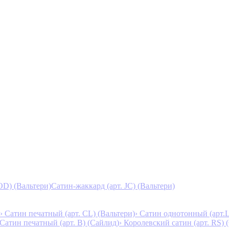
D) (Вальтери)
Сатин-жаккард (арт. JC) (Вальтери)
› Сатин печатный (арт. СL) (Вальтери)
› Сатин однотонный (арт.L
 Сатин печатный (арт. В) (Сайлид)
› Королевский сатин (арт. RS)