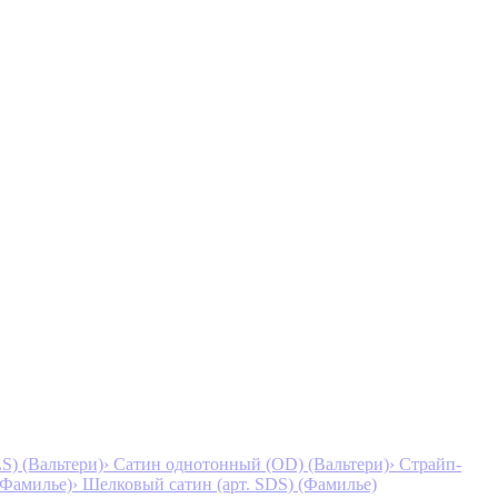
S) (Вальтери)
› Сатин однотонный (OD) (Вальтери)
› Страйп-
 (Фамилье)
› Шелковый сатин (арт. SDS) (Фамилье)