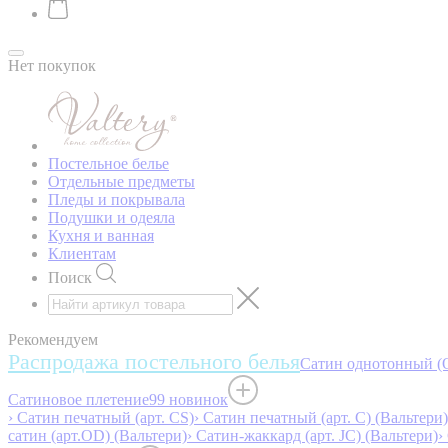
Нет покупок
Постельное белье
Отдельные предметы
Пледы и покрывала
Подушки и одеяла
Кухня и ванная
Клиентам
Поиск
Рекомендуем
Распродажа постельного белья
Сатин однотонный (O
Сатиновое плетение
99 новинок
› Сатин печатный (арт. СS)
› Сатин печатный (арт. С) (Вальтери)
сатин (арт.OD) (Вальтери)
› Сатин-жаккард (арт. JC) (Вальтери)
›