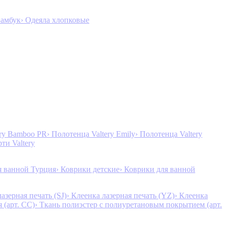
Бамбук
› Одеяла хлопковые
ery Bamboo PR
› Полотенца Valtery Emily
› Полотенца Valtery
рти Valtery
я ванной Турция
› Коврики детские
› Коврики для ванной
лазерная печать (SJ)
› Клеенка лазерная печать (YZ)
› Клеенка
 (арт. CC)
› Ткань полиэстер с полиуретановым покрытием (арт.