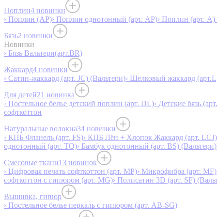
Поплин
4 новинки
› Поплин (AP)
› Поплин однотонный (арт. AP)
› Поплин (арт. А)
Бязь
2 новинки
Новинки
› Бязь Вальтери(арт.BR)
Жаккард
4 новинки
› Сатин-жаккард (арт. JC) (Вальтери)
› Шелковый жаккард (арт.L
Для детей
21 новинка
› Постельное белье детский поплин (арт. DL)
› Детские бязь (арт
софткоттон
Натуральные волокна
34 новинки
› КПБ Фланель (арт. FS)
› КПБ Лён + Хлопок Жаккард (арт. LCJ)
однотонный (арт. TO)
› Бамбук однотонный (арт. BS) (Вальтери)
Смесовые ткани
13 новинок
› Цифровая печать софткоттон (арт. MP)
› Микрофибра (арт. MF)
софткоттон с гипюром (арт. MG)
› Полисатин 3D (арт. SF) (Валь
Вышивка, гипюр
› Постельное белье перкаль с гипюром (арт. AB-SG)