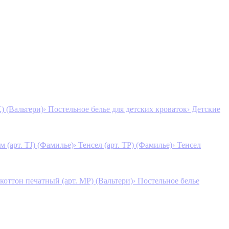
K) (Вальтери)
› Постельное белье для детских кроваток
› Детские
м (арт. TJ) (Фамилье)
› Тенсел (арт. ТР) (Фамилье)
› Тенсел
коттон печатный (арт. MР) (Вальтери)
› Постельное белье