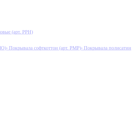
овые (арт. PPH)
MO)
› Покрывала софткоттон (арт. PMP)
› Покрывала полисатин