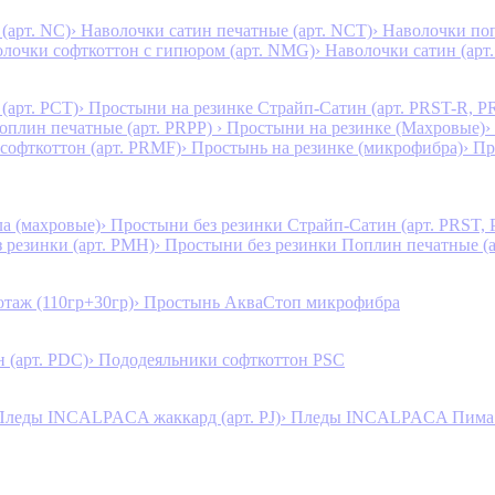
(арт. NC)
› Наволочки сатин печатные (арт. NCT)
› Наволочки поп
олочки софткоттон с гипюром (арт. NMG)
› Наволочки сатин (арт.
(арт. PCT)
› Простыни на резинке Страйп-Сатин (арт. PRST-R, P
Поплин печатные (арт. PRPP)
› Простыни на резинке (Махровые)
›
 софткоттон (арт. PRMF)
› Простынь на резинке (микрофибра)
› П
а (махровые)
› Простыни без резинки Страйп-Сатин (арт. PRST,
з резинки (арт. PMH)
› Простыни без резинки Поплин печатные (
таж (110гр+30гр)
› Простынь АкваСтоп микрофибра
 (арт. PDC)
› Пододеяльники софткоттон PSC
Пледы INCALPACA жаккард (арт. PJ)
› Пледы INCALPACA Пима х