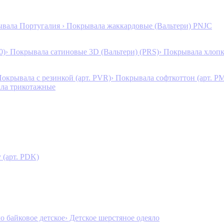
ывала Португалия
› Покрывала жаккардовые (Вальтери) PNJC
0)
› Покрывала сатиновые 3D (Вальтери) (PRS)
› Покрывала хлопк
Покрывала с резинкой (арт. PVR)
› Покрывала софткоттон (арт. P
ала трикотажные
 (арт. PDK)
ло байковое детское
› Детское шерстяное одеяло