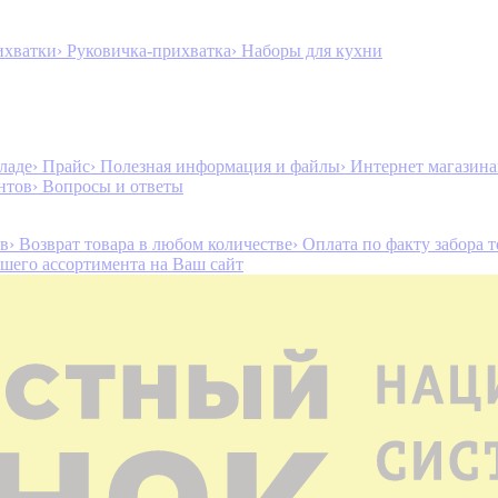
ихватки
› Руковичка-прихватка
› Наборы для кухни
ладе
› Прайс
› Полезная информация и файлы
› Интернет магазин
нтов
› Вопросы и ответы
ов
› Возврат товара в любом количестве
› Оплата по факту забора 
ашего ассортимента на Ваш сайт