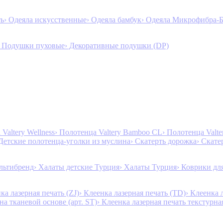
ть
› Одеяла искусственные
› Одеяла бамбук
› Одеяла Микрофибра-
› Подушки пуховые
› Декоративные подушки (DP)
Valtery Wellness
› Полотенца Valtery Bamboo CL
› Полотенца Valt
 Детские полотенца-уголки из муслина
› Скатерть дорожка
› Скате
льтибренд
› Халаты детские Турция
› Халаты Турция
› Коврики дл
ка лазерная печать (ZJ)
› Клеенка лазерная печать (TD)
› Клеенка 
на тканевой основе (арт. ST)
› Клеенка лазерная печать текстурная