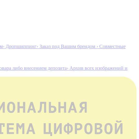
ам
› Дропшиппинг
› Заказ под Вашим брендом
› Совместные
товара либо внесением депозита
› Архив всех изображений и