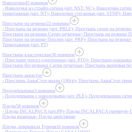
Наволочки
45 новинок
› Наволочки из страйп-сатина (арт. NST: NC)
› Наволочки сатин 
трикотажные (арт. NT)
› Наволочки стеганные (арт. STNP)
› Нав
Простыни на резинке
22 новинки
› Простынь на резинке (арт. PRLE)
› Простынь сатин на резинке 
Простыни на резинки Сатин печатные
› Простынь на резинке 
Простыни на резинке Поплин (арт. PRP)
› Простынь на резинке
Трикотажные (арт. РТ)
Простыни классические
30 новинок
› Простыни тенсел однотонные (арт. PTO)
› Простыни-покрывал
Простыни без резинки Сатин печатные
› Простынь махровая бе
Простыни аквастоп
› Простынь АкваСтоп махра (190гр)
› Простынь АкваСтоп трико
Пододеяльники
3 новинки
› Пододеяльник с наволочками (арт. PLE)
› Пододеяльники сатин
Пледы
58 новинок
› Пледы INCALPACA (арт.PP)
› Пледы INCALPACA премиум
› 
Пледы вязанные
› Пледы шерстяные
Пледы, покрывала Турция
16 новинок
› Покрывала Турция
› Пледы CASA LUSSO