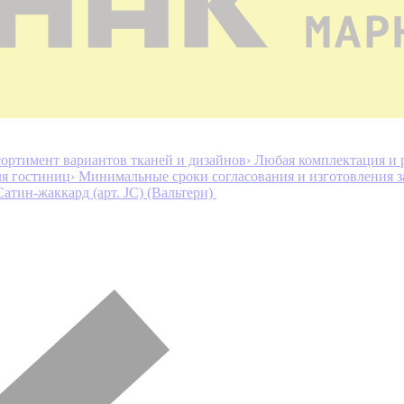
ортимент вариантов тканей и дизайнов
› Любая комплектация и 
ля гостиниц
› Минимальные сроки согласования и изготовления з
Сатин-жаккард (арт. JC) (Вальтери)