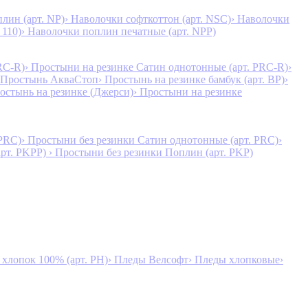
лин (арт. NP)
› Наволочки софткоттон (арт. NSC)
› Наволочки
 110)
› Наволочки поплин печатные (арт. NPP)
RC-R)
› Простыни на резинке Сатин однотонные (арт. PRC-R)
›
 Простынь АкваСтоп
› Простынь на резинке бамбук (арт. BP)
›
ростынь на резинке (Джерси)
› Простыни на резинке
 PRC)
› Простыни без резинки Сатин однотонные (арт. PRC)
›
арт. PKPP)
› Простыни без резинки Поплин (арт. PKP)
лопок 100% (арт. PH)
› Пледы Велсофт
› Пледы хлопковые
›