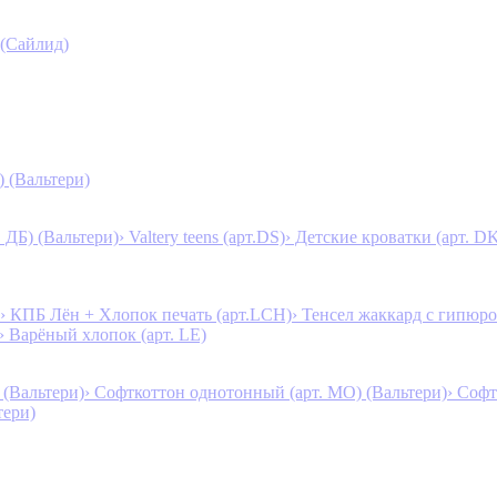
 (Сайлид)
) (Вальтери)
. ДБ) (Вальтери)
› Valtery teens (арт.DS)
› Детские кроватки (арт. D
› КПБ Лён + Хлопок печать (арт.LCH)
› Тенсел жаккард с гипюро
› Варёный хлопок (арт. LE)
 (Вальтери)
› Софткоттон однотонный (арт. MO) (Вальтери)
› Софт
тери)