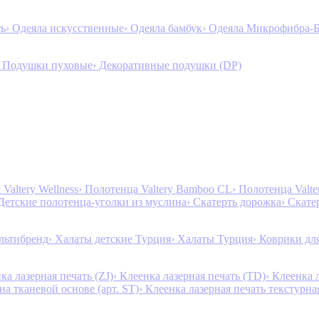
ть
› Одеяла искусственные
› Одеяла бамбук
› Одеяла Микрофибра-
› Подушки пуховые
› Декоративные подушки (DP)
Valtery Wellness
› Полотенца Valtery Bamboo CL
› Полотенца Valt
 Детские полотенца-уголки из муслина
› Скатерть дорожка
› Скате
льтибренд
› Халаты детские Турция
› Халаты Турция
› Коврики дл
ка лазерная печать (ZJ)
› Клеенка лазерная печать (TD)
› Клеенка 
на тканевой основе (арт. ST)
› Клеенка лазерная печать текстурная