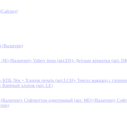
 (Сайлид)
) (Вальтери)
. ДБ) (Вальтери)
› Valtery teens (арт.DS)
› Детские кроватки (арт. D
› КПБ Лён + Хлопок печать (арт.LCH)
› Тенсел жаккард с гипюро
› Варёный хлопок (арт. LE)
 (Вальтери)
› Софткоттон однотонный (арт. MO) (Вальтери)
› Софт
тери)