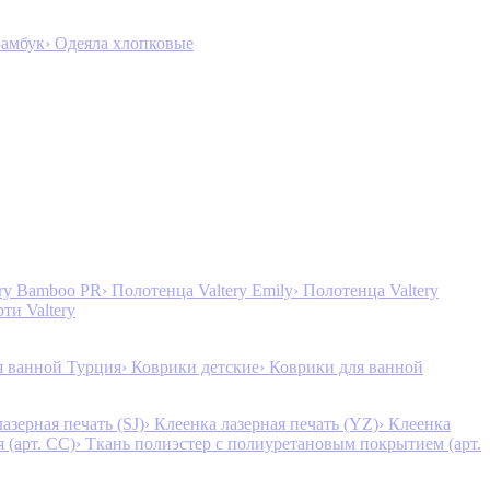
Бамбук
› Одеяла хлопковые
ery Bamboo PR
› Полотенца Valtery Emily
› Полотенца Valtery
рти Valtery
я ванной Турция
› Коврики детские
› Коврики для ванной
лазерная печать (SJ)
› Клеенка лазерная печать (YZ)
› Клеенка
 (арт. CC)
› Ткань полиэстер с полиуретановым покрытием (арт.