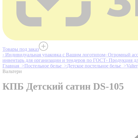
Товары под заказ
› Индивидуальная упаковка с Вашим логотипом
› Огромный асс
инвентарь для организации и тендеров по ГОСТ
› Продукция д
Главная >
Постельное белье >
Детское постельное белье >
Valte
Вальтери
КПБ Детский сатин DS-105