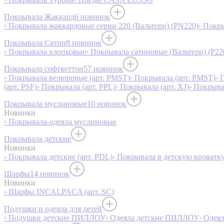
Покрывала Жаккард
6 новинок
› Покрывала жаккардовые серии 220 (Вальтери) (PN220)
› Покр
Покрывала Сатин
8 новинок
› Покрывала хлопковые
› Покрывала сатиновые (Вальтери) (P22
Покрывала софткоттон
57 новинок
› Покрывала велюровые (арт. PMST)
› Покрывала (арт. PMST)
› 
(арт. PSF)
› Покрывала (арт. PPL)
› Покрывала (арт. XJ)
› Покрыв
Покрывала муслиновые
10 новинок
Новинки
› Покрывала-одеяла муслиновые
Покрывала детские
Новинки
› Покрывала детские (арт. PDL)
› Покрывала в детскую кроватку
Шарфы
14 новинок
Новинки
› Шарфы INCALPACA (арт. SC)
Подушки и одеяла для детей
› Подушки детские ПИЛЛОУ
› Одеяла детские ПИЛЛОУ
› Одея