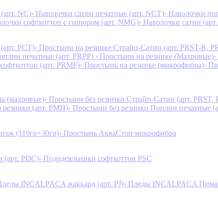
(арт. NC)
› Наволочки сатин печатные (арт. NCT)
› Наволочки поп
олочки софткоттон с гипюром (арт. NMG)
› Наволочки сатин (арт.
(арт. PCT)
› Простыни на резинке Страйп-Сатин (арт. PRST-R, P
Поплин печатные (арт. PRPP)
› Простыни на резинке (Махровые)
›
 софткоттон (арт. PRMF)
› Простынь на резинке (микрофибра)
› П
а (махровые)
› Простыни без резинки Страйп-Сатин (арт. PRST,
з резинки (арт. PMH)
› Простыни без резинки Поплин печатные (
таж (110гр+30гр)
› Простынь АкваСтоп микрофибра
 (арт. PDC)
› Пододеяльники софткоттон PSC
Пледы INCALPACA жаккард (арт. PJ)
› Пледы INCALPACA Пима х