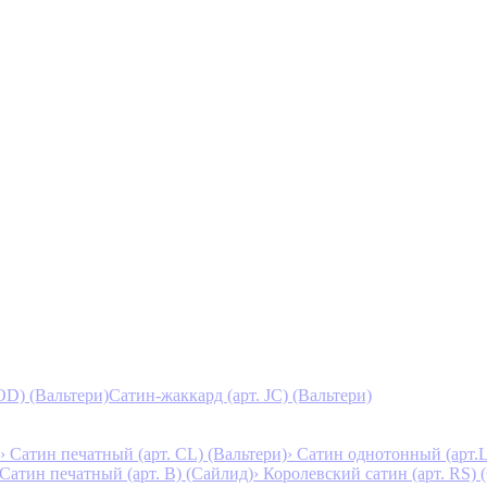
D) (Вальтери)
Сатин-жаккард (арт. JC) (Вальтери)
› Сатин печатный (арт. СL) (Вальтери)
› Сатин однотонный (арт.L
 Сатин печатный (арт. В) (Сайлид)
› Королевский сатин (арт. RS)