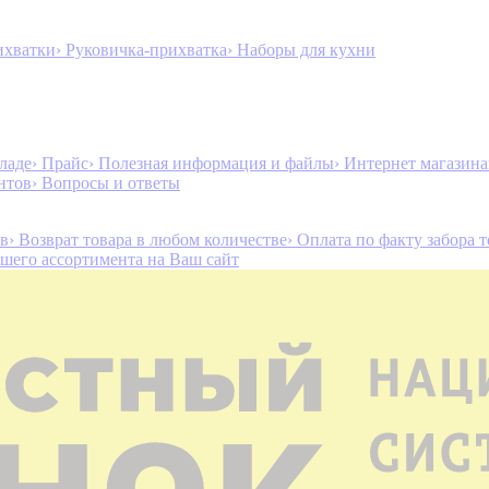
ихватки
› Руковичка-прихватка
› Наборы для кухни
ладе
› Прайс
› Полезная информация и файлы
› Интернет магазин
нтов
› Вопросы и ответы
ов
› Возврат товара в любом количестве
› Оплата по факту забора 
ашего ассортимента на Ваш сайт