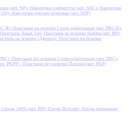
лин (арт. NP)
› Наволочки софткоттон (арт. NSC)
› Наволочки
 110)
› Наволочки поплин печатные (арт. NPP)
RC-R)
› Простыни на резинке Сатин однотонные (арт. PRC-R)
›
 Простынь АкваСтоп
› Простынь на резинке бамбук (арт. BP)
›
ростынь на резинке (Джерси)
› Простыни на резинке
 PRC)
› Простыни без резинки Сатин однотонные (арт. PRC)
›
арт. PKPP)
› Простыни без резинки Поплин (арт. PKP)
лопок 100% (арт. PH)
› Пледы Велсофт
› Пледы хлопковые
›