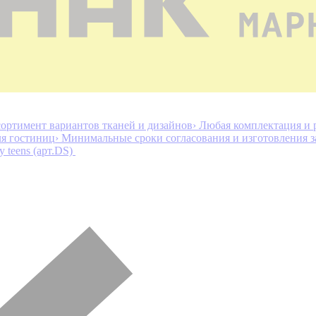
ортимент вариантов тканей и дизайнов
› Любая комплектация и 
ля гостиниц
› Минимальные сроки согласования и изготовления з
ry teens (арт.DS)