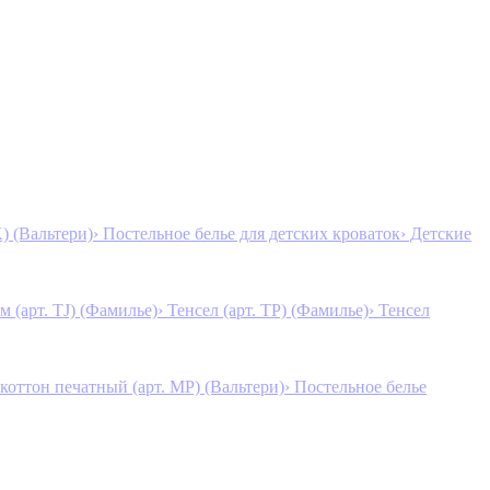
K) (Вальтери)
› Постельное белье для детских кроваток
› Детские
м (арт. TJ) (Фамилье)
› Тенсел (арт. ТР) (Фамилье)
› Тенсел
коттон печатный (арт. MР) (Вальтери)
› Постельное белье