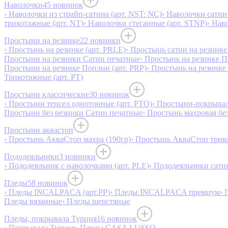
Наволочки
45 новинок
› Наволочки из страйп-сатина (арт. NST: NC)
› Наволочки сатин 
трикотажные (арт. NT)
› Наволочки стеганные (арт. STNP)
› Нав
Простыни на резинке
22 новинки
› Простынь на резинке (арт. PRLE)
› Простынь сатин на резинке 
Простыни на резинки Сатин печатные
› Простынь на резинке 
Простыни на резинке Поплин (арт. PRP)
› Простынь на резинке
Трикотажные (арт. РТ)
Простыни классические
30 новинок
› Простыни тенсел однотонные (арт. PTO)
› Простыни-покрывал
Простыни без резинки Сатин печатные
› Простынь махровая бе
Простыни аквастоп
› Простынь АкваСтоп махра (190гр)
› Простынь АкваСтоп трико
Пододеяльники
3 новинки
› Пододеяльник с наволочками (арт. PLE)
› Пододеяльники сатин
Пледы
58 новинок
› Пледы INCALPACA (арт.PP)
› Пледы INCALPACA премиум
› 
Пледы вязанные
› Пледы шерстяные
Пледы, покрывала Турция
16 новинок
› Покрывала Турция
› Пледы CASA LUSSO