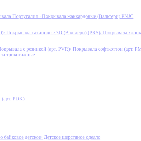
ывала Португалия
› Покрывала жаккардовые (Вальтери) PNJC
0)
› Покрывала сатиновые 3D (Вальтери) (PRS)
› Покрывала хлопк
Покрывала с резинкой (арт. PVR)
› Покрывала софткоттон (арт. P
ала трикотажные
 (арт. PDK)
ло байковое детское
› Детское шерстяное одеяло