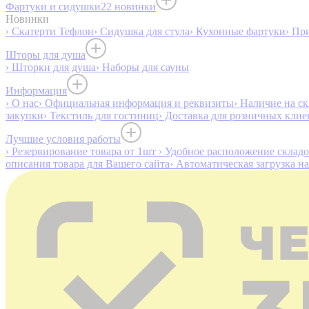
Фартуки и сидушки
22 новинки
Новинки
› Скатерти Тефлон
› Сидушка для стула
› Кухонные фартуки
› Пр
Шторы для душа
› Шторки для душа
› Наборы для сауны
Информация
› О нас
› Официальная информация и реквизиты
› Наличие на ск
закупки
› Текстиль для гостиниц
› Доставка для розничных клие
Лучшие условия работы
› Резервирование товара от 1шт
› Удобное расположение склад
описания товара для Вашего сайта
› Автоматическая загрузка н