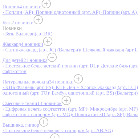
Поплин
4 новинки
› Поплин (AP)
› Поплин однотонный (арт. AP)
› Поплин (арт. А)
Бязь
2 новинки
Новинки
› Бязь Вальтери(арт.BR)
Жаккард
4 новинки
› Сатин-жаккард (арт. JC) (Вальтери)
› Шелковый жаккард (арт.L
Для детей
21 новинка
› Постельное белье детский поплин (арт. DL)
› Детские бязь (арт
софткоттон
Натуральные волокна
34 новинки
› КПБ Фланель (арт. FS)
› КПБ Лён + Хлопок Жаккард (арт. LCJ)
однотонный (арт. TO)
› Бамбук однотонный (арт. BS) (Вальтери)
Смесовые ткани
13 новинок
› Цифровая печать софткоттон (арт. MP)
› Микрофибра (арт. MF)
софткоттон с гипюром (арт. MG)
› Полисатин 3D (арт. SF) (Валь
Вышивка, гипюр
› Постельное белье перкаль с гипюром (арт. AB-SG)