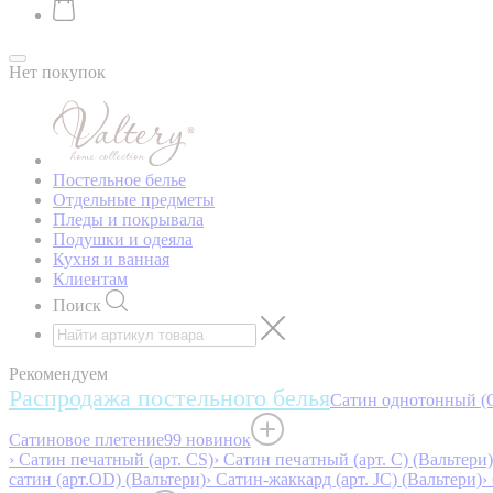
Нет покупок
Постельное белье
Отдельные предметы
Пледы и покрывала
Подушки и одеяла
Кухня и ванная
Клиентам
Поиск
Рекомендуем
Распродажа постельного белья
Сатин однотонный (O
Сатиновое плетение
99 новинок
› Сатин печатный (арт. СS)
› Сатин печатный (арт. С) (Вальтери)
сатин (арт.OD) (Вальтери)
› Сатин-жаккард (арт. JC) (Вальтери)
›