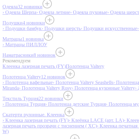
Одеяла
32 новинки
› Одеяла Шерпа
› Одеяла летние
› Одеяла пуховые
› Одеяла шерс
Подушки
4 новинки
› Подушки бамбук
› Подушки шерсть
› Подушки искусственные
Матрацы
1 новинка
› Матрацы ПИЛЛОУ
Наматрасники
8 новинок
Рекомендуем
Клеенка лазерная печать (FY)
Полотенца Valtery
Полотенца Valtery
12 новинок
› Полотенца вафельные
› Полотенца Valtery Seashells
› Полотенца 
Miranda
› Полотенца Valtery Rosy
› Полотенца кухонные Valtery
›
Текстиль Турция
22 новинки
› Полотенца Турция
› Полотенца детские Турция
› Полотенца му
Скатерти рулонные. Клеенка
› Клеенка лазерная печать (FY)
› Клеёнка LACE (арт. LA)
› Клеен
лазерная печать прозрачн с тиснением ( XC)
› Клеенка печатная 
W)