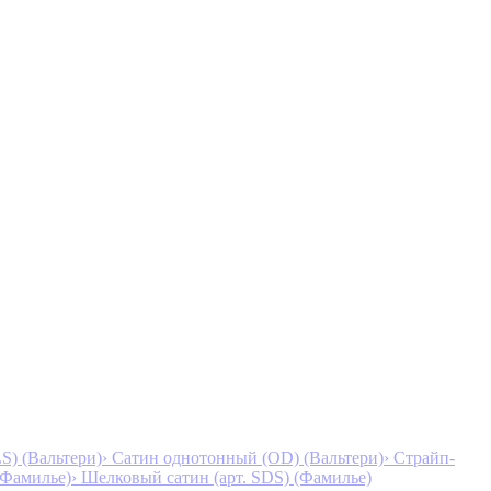
S) (Вальтери)
› Сатин однотонный (OD) (Вальтери)
› Страйп-
 (Фамилье)
› Шелковый сатин (арт. SDS) (Фамилье)