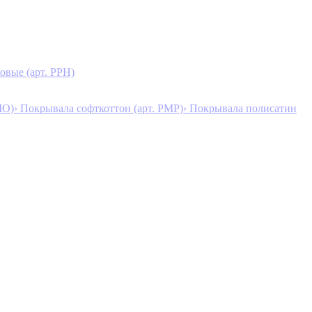
овые (арт. PPH)
MO)
› Покрывала софткоттон (арт. PMP)
› Покрывала полисатин