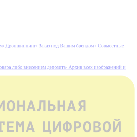
ам
› Дропшиппинг
› Заказ под Вашим брендом
› Совместные
товара либо внесением депозита
› Архив всех изображений и