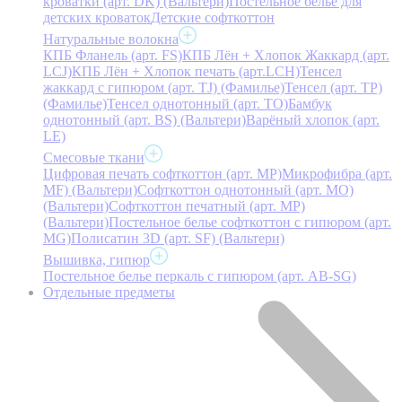
кроватки (арт. DK) (Вальтери)
Постельное белье для
детских кроваток
Детские софткоттон
Натуральные волокна
КПБ Фланель (арт. FS)
КПБ Лён + Хлопок Жаккард (арт.
LCJ)
КПБ Лён + Хлопок печать (арт.LCH)
Тенсел
жаккард с гипюром (арт. TJ) (Фамилье)
Тенсел (арт. ТР)
(Фамилье)
Тенсел однотонный (арт. TO)
Бамбук
однотонный (арт. BS) (Вальтери)
Варёный хлопок (арт.
LE)
Смесовые ткани
Цифровая печать софткоттон (арт. MP)
Микрофибра (арт.
MF) (Вальтери)
Софткоттон однотонный (арт. MO)
(Вальтери)
Софткоттон печатный (арт. MР)
(Вальтери)
Постельное белье софткоттон с гипюром (арт.
MG)
Полисатин 3D (арт. SF) (Вальтери)
Вышивка, гипюр
Постельное белье перкаль с гипюром (арт. AB-SG)
Отдельные предметы