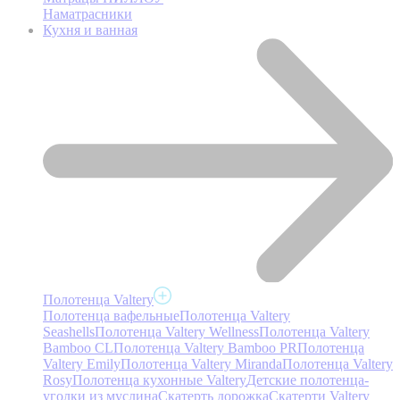
Наматрасники
Кухня и ванная
Полотенца Valtery
Полотенца вафельные
Полотенца Valtery
Seashells
Полотенца Valtery Wellness
Полотенца Valtery
Bamboo CL
Полотенца Valtery Bamboo PR
Полотенца
Valtery Emily
Полотенца Valtery Miranda
Полотенца Valtery
Rosy
Полотенца кухонные Valtery
Детские полотенца-
уголки из муслина
Скатерть дорожка
Скатерти Valtery