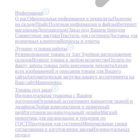
Информация
О нас
Официальная информация и реквизиты
Наличие
на складе
Прайс
Полезная информация и файлы
Интернет
магазинам
Дропшиппинг
Заказ под Вашим брендом
Совместные закупки
Текстиль для гостиниц
Доставка для
розничных клиентов
Вопросы и ответы
Лучшие условия работы
Резервирование товара от 1шт
Удобное расположение
складов
Возврат товара в любом количестве
Оплата по
факту забора товара либо внесением депозита
Архив
всех изображений и описания товара для Вашего
сайта
Автоматическая загрузка нашего ассортимента на
Ваш сайт
Маркировка
Товары под заказ
Индивидуальная упаковка с Вашим
логотипом
Огромный ассортимент вариантов тканей и
дизайнов
Любая комплектация и размерный
ряд
Изготовим индивидуальный дизайн
Мягкий
инвентарь для организации и тендеров по
ГОСТ
Продукция для гостиниц
Минимальные сроки
согласования и изготовления заказа
Индивидуальных
подход