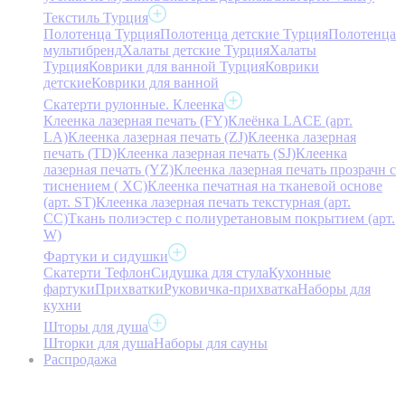
Текстиль Турция
Полотенца Турция
Полотенца детские Турция
Полотенца
мультибренд
Халаты детские Турция
Халаты
Турция
Коврики для ванной Турция
Коврики
детские
Коврики для ванной
Скатерти рулонные. Клеенка
Клеенка лазерная печать (FY)
Клеёнка LACE (арт.
LA)
Клеенка лазерная печать (ZJ)
Клеенка лазерная
печать (TD)
Клеенка лазерная печать (SJ)
Клеенка
лазерная печать (YZ)
Клеенка лазерная печать прозрачн с
тиснением ( XC)
Клеенка печатная на тканевой основе
(арт. ST)
Клеенка лазерная печать текстурная (арт.
CC)
Ткань полиэстер с полиуретановым покрытием (арт.
W)
Фартуки и сидушки
Скатерти Тефлон
Сидушка для стула
Кухонные
фартуки
Прихватки
Руковичка-прихватка
Наборы для
кухни
Шторы для душа
Шторки для душа
Наборы для сауны
Распродажа