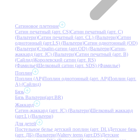
Сатиновое плетение
Сатин печатный (арт. СS)
Сатин печатный (арт. С)
(Вальтери)
Сатин печатный (арт. СL) (Вальтери)
Сатин
однотонный (арт.LS) (Вальтери)
Сатин однотонный (OD)
(Вальтери)
Страйп-сатин (арт.OD) (Вальтери)
Сатин-
жаккард (арт. JC) (Вальтери)
Сатин печатный (арт. В)
(Сайлид)
Королевский сатин (арт. RS)
(Фамилье)
Шелковый сатин (арт. SDS) (Фамилье)
Поплин
Поплин (AP)
Поплин однотонный (арт. AP)
Поплин (арт.
А) (Сайлид)
Бязь
Бязь Вальтери(арт.BR)
Жаккард
Сатин-жаккард (арт. JC) (Вальтери)
Шелковый жаккард
(арт.L) (Вальтери)
Для детей
Постельное белье детский поплин (арт. DL)
Детские бязь
(арт. ДБ) (Вальтери)
Valtery teens (арт.DS)
Детские