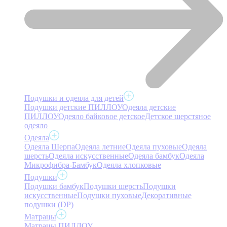
Подушки и одеяла для детей
Подушки детские ПИЛЛОУ
Одеяла детские
ПИЛЛОУ
Одеяло байковое детское
Детское шерстяное
одеяло
Одеяла
Одеяла Шерпа
Одеяла летние
Одеяла пуховые
Одеяла
шерсть
Одеяла искусственные
Одеяла бамбук
Одеяла
Микрофибра-Бамбук
Одеяла хлопковые
Подушки
Подушки бамбук
Подушки шерсть
Подушки
искусственные
Подушки пуховые
Декоративные
подушки (DP)
Матрацы
Матрацы ПИЛЛОУ