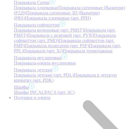
Покрывала Сатин
Покрывала хлопковые
Покрывала сатиновые (Вальтери)
(P220)
Покрывала сатиновые 3D (Вальтери)
(PRS)
Покрывала хлопковые (арт. PPH)
Покрывала софткоттон
Покрывала велюровые (арт. PMST)
Покрывала (арт.
PMST)
Покрывала с резинкой (арт. PVR)
Покрывала
софткоттон (арт. PMO)
Покрывала софткоттон (арт.
PMP)
Покрывала полисатин (арт. PSF)
Покрывала (арт.
PPL)
Покрывала (арт. XJ)
Покрывала трикотажные
Покрывала муслиновые
Покрывала-одеяла муслиновые
Покрывала детские
Покрывала детские (арт. PDL)
Покрывала в детскую
кроватку (арт. PDK)
Шарфы
Шарфы INCALPACA (арт. SC)
Подушки и одеяла