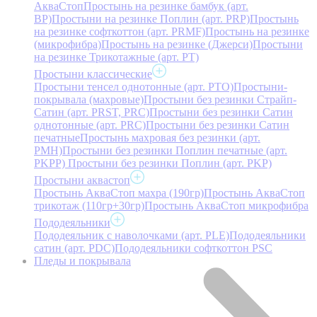
АкваСтоп
Простынь на резинке бамбук (арт.
BP)
Простыни на резинке Поплин (арт. PRP)
Простынь
на резинке софткоттон (арт. PRMF)
Простынь на резинке
(микрофибра)
Простынь на резинке (Джерси)
Простыни
на резинке Трикотажные (арт. РТ)
Простыни классические
Простыни тенсел однотонные (арт. PTO)
Простыни-
покрывала (махровые)
Простыни без резинки Страйп-
Сатин (арт. PRST, PRC)
Простыни без резинки Сатин
однотонные (арт. PRC)
Простыни без резинки Сатин
печатные
Простынь махровая без резинки (арт.
PMH)
Простыни без резинки Поплин печатные (арт.
PKPP)
Простыни без резинки Поплин (арт. PKP)
Простыни аквастоп
Простынь АкваСтоп махра (190гр)
Простынь АкваСтоп
трикотаж (110гр+30гр)
Простынь АкваСтоп микрофибра
Пододеяльники
Пододеяльник с наволочками (арт. PLE)
Пододеяльники
сатин (арт. PDC)
Пододеяльники софткоттон PSC
Пледы и покрывала