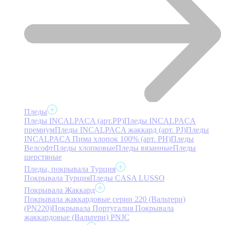
Пледы
Пледы INCALPACA (арт.PP)
Пледы INCALPACA
премиум
Пледы INCALPACA жаккард (арт. PJ)
Пледы
INCALPACA Пима хлопок 100% (арт. PH)
Пледы
Велсофт
Пледы хлопковые
Пледы вязанные
Пледы
шерстяные
Пледы, покрывала Турция
Покрывала Турция
Пледы CASA LUSSO
Покрывала Жаккард
Покрывала жаккардовые серии 220 (Вальтери)
(PN220)
Покрывала Португалия
Покрывала
жаккардовые (Вальтери) PNJC