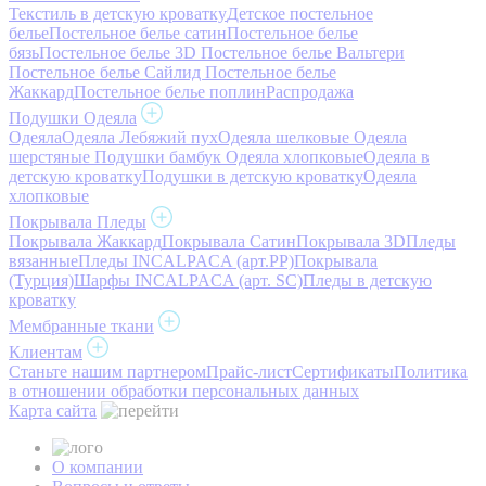
Текстиль в детскую кроватку
Детское постельное
белье
Постельное белье сатин
Постельное белье
бязь
Постельное белье 3D
Постельное белье Вальтери
Постельное белье Сайлид
Постельное белье
Жаккард
Постельное белье поплин
Распродажа
Подушки Одеяла
Одеяла
Одеяла Лебяжий пух
Одеяла шелковые
Одеяла
шерстяные
Подушки бамбук
Одеяла хлопковые
Одеяла в
детскую кроватку
Подушки в детскую кроватку
Одеяла
хлопковые
Покрывала Пледы
Покрывала Жаккард
Покрывала Сатин
Покрывала 3D
Пледы
вязанные
Пледы INCALPACA (арт.PP)
Покрывала
(Турция)
Шарфы INCALPACA (арт. SC)
Пледы в детскую
кроватку
Мембранные ткани
Клиентам
Станьте нашим партнером
Прайс-лист
Сертификаты
Политика
в отношении обработки персональных данных
Карта сайта
О компании