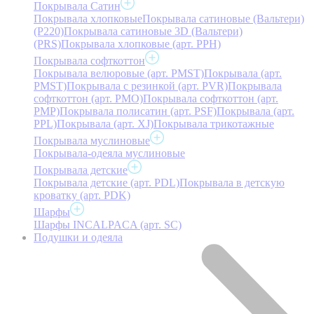
Покрывала Сатин
Покрывала хлопковые
Покрывала сатиновые (Вальтери)
(P220)
Покрывала сатиновые 3D (Вальтери)
(PRS)
Покрывала хлопковые (арт. PPH)
Покрывала софткоттон
Покрывала велюровые (арт. PMST)
Покрывала (арт.
PMST)
Покрывала с резинкой (арт. PVR)
Покрывала
софткоттон (арт. PMO)
Покрывала софткоттон (арт.
PMP)
Покрывала полисатин (арт. PSF)
Покрывала (арт.
PPL)
Покрывала (арт. XJ)
Покрывала трикотажные
Покрывала муслиновые
Покрывала-одеяла муслиновые
Покрывала детские
Покрывала детские (арт. PDL)
Покрывала в детскую
кроватку (арт. PDK)
Шарфы
Шарфы INCALPACA (арт. SC)
Подушки и одеяла