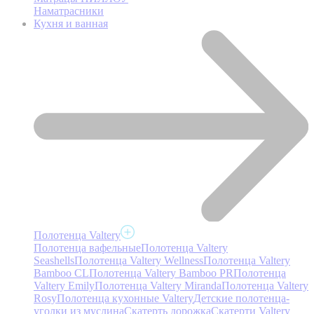
Наматрасники
Кухня и ванная
Полотенца Valtery
Полотенца вафельные
Полотенца Valtery
Seashells
Полотенца Valtery Wellness
Полотенца Valtery
Bamboo CL
Полотенца Valtery Bamboo PR
Полотенца
Valtery Emily
Полотенца Valtery Miranda
Полотенца Valtery
Rosy
Полотенца кухонные Valtery
Детские полотенца-
уголки из муслина
Скатерть дорожка
Скатерти Valtery