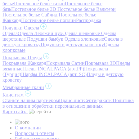
белье
Постельное белье сатин
Постельное белье
бязь
Постельное белье 3D
Постельное белье Вальтери
Постельное белье Сайлид
Постельное белье
Жаккард
Постельное белье поплин
Распродажа
Подушки Одеяла
Одеяла
Одеяла Лебяжий пух
Одеяла шелковые
Одеяла
шерстяные
Подушки бамбук
Одеяла хлопковые
Одеяла в
детскую кроватку
Подушки в детскую кроватку
Одеяла
хлопковые
Покрывала Пледы
Покрывала Жаккард
Покрывала Сатин
Покрывала 3D
Пледы
вязанные
Пледы INCALPACA (арт.PP)
Покрывала
(Турция)
Шарфы INCALPACA (арт. SC)
Пледы в детскую
кроватку
Мембранные ткани
Клиентам
Станьте нашим партнером
Прайс-лист
Сертификаты
Политика
в отношении обработки персональных данных
Карта сайта
О компании
Вопросы и ответы
Работа с магазинами