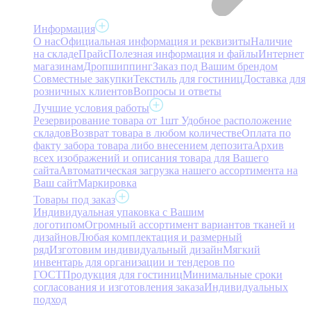
Информация
О нас
Официальная информация и реквизиты
Наличие
на складе
Прайс
Полезная информация и файлы
Интернет
магазинам
Дропшиппинг
Заказ под Вашим брендом
Совместные закупки
Текстиль для гостиниц
Доставка для
розничных клиентов
Вопросы и ответы
Лучшие условия работы
Резервирование товара от 1шт
Удобное расположение
складов
Возврат товара в любом количестве
Оплата по
факту забора товара либо внесением депозита
Архив
всех изображений и описания товара для Вашего
сайта
Автоматическая загрузка нашего ассортимента на
Ваш сайт
Маркировка
Товары под заказ
Индивидуальная упаковка с Вашим
логотипом
Огромный ассортимент вариантов тканей и
дизайнов
Любая комплектация и размерный
ряд
Изготовим индивидуальный дизайн
Мягкий
инвентарь для организации и тендеров по
ГОСТ
Продукция для гостиниц
Минимальные сроки
согласования и изготовления заказа
Индивидуальных
подход