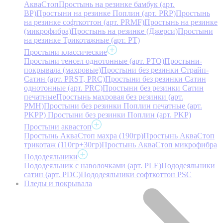
АкваСтоп
Простынь на резинке бамбук (арт.
BP)
Простыни на резинке Поплин (арт. PRP)
Простынь
на резинке софткоттон (арт. PRMF)
Простынь на резинке
(микрофибра)
Простынь на резинке (Джерси)
Простыни
на резинке Трикотажные (арт. РТ)
Простыни классические
Простыни тенсел однотонные (арт. PTO)
Простыни-
покрывала (махровые)
Простыни без резинки Страйп-
Сатин (арт. PRST, PRC)
Простыни без резинки Сатин
однотонные (арт. PRC)
Простыни без резинки Сатин
печатные
Простынь махровая без резинки (арт.
PMH)
Простыни без резинки Поплин печатные (арт.
PKPP)
Простыни без резинки Поплин (арт. PKP)
Простыни аквастоп
Простынь АкваСтоп махра (190гр)
Простынь АкваСтоп
трикотаж (110гр+30гр)
Простынь АкваСтоп микрофибра
Пододеяльники
Пододеяльник с наволочками (арт. PLE)
Пододеяльники
сатин (арт. PDC)
Пододеяльники софткоттон PSC
Пледы и покрывала