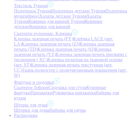
Текстиль Турция
Полотенца Турция
Полотенца детские Турция
Полотенца
мультибренд
Халаты детские Турция
Халаты
Турция
Коврики для ванной Турция
Коврики
детские
Коврики для ванной
Скатерти рулонные. Клеенка
Клеенка лазерная печать (FY)
Клеёнка LACE (арт.
LA)
Клеенка лазерная печать (ZJ)
Клеенка лазерная
печать (TD)
Клеенка лазерная печать (SJ)
Клеенка
лазерная печать (YZ)
Клеенка лазерная печать прозрачн с
тиснением ( XC)
Клеенка печатная на тканевой основе
(арт. ST)
Клеенка лазерная печать текстурная (арт.
CC)
Ткань полиэстер с полиуретановым покрытием (арт.
W)
Фартуки и сидушки
Скатерти Тефлон
Сидушка для стула
Кухонные
фартуки
Прихватки
Руковичка-прихватка
Наборы для
кухни
Шторы для душа
Шторки для душа
Наборы для сауны
Распродажа