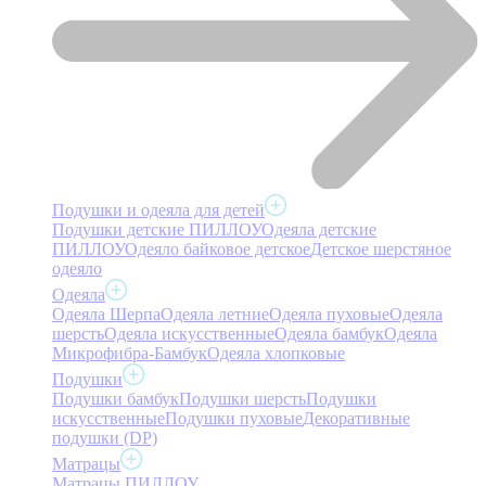
Подушки и одеяла для детей
Подушки детские ПИЛЛОУ
Одеяла детские
ПИЛЛОУ
Одеяло байковое детское
Детское шерстяное
одеяло
Одеяла
Одеяла Шерпа
Одеяла летние
Одеяла пуховые
Одеяла
шерсть
Одеяла искусственные
Одеяла бамбук
Одеяла
Микрофибра-Бамбук
Одеяла хлопковые
Подушки
Подушки бамбук
Подушки шерсть
Подушки
искусственные
Подушки пуховые
Декоративные
подушки (DP)
Матрацы
Матрацы ПИЛЛОУ