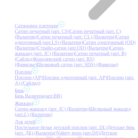
Сатиновое плетение
Сатин печатный (арт. СS)
Сатин печатный (арт. С)
(Вальтери)
Сатин печатный (арт. СL) (Вальтери)
Сатин
однотонный (арт.LS) (Вальтери)
Сатин однотонный (OD)
(Вальтери)
Страйп-сатин (арт.OD) (Вальтери)
Сатин-
жаккард (арт. JC) (Вальтери)
Сатин печатный (арт. В)
(Сайлид)
Королевский сатин (арт. RS)
(Фамилье)
Шелковый сатин (арт. SDS) (Фамилье)
Поплин
Поплин (AP)
Поплин однотонный (арт. AP)
Поплин (арт.
А) (Сайлид)
Бязь
Бязь Вальтери(арт.BR)
Жаккард
Сатин-жаккард (арт. JC) (Вальтери)
Шелковый жаккард
(арт.L) (Вальтери)
Для детей
Постельное белье детский поплин (арт. DL)
Детские бязь
(арт. ДБ) (Вальтери)
Valtery teens (арт.DS)
Детские