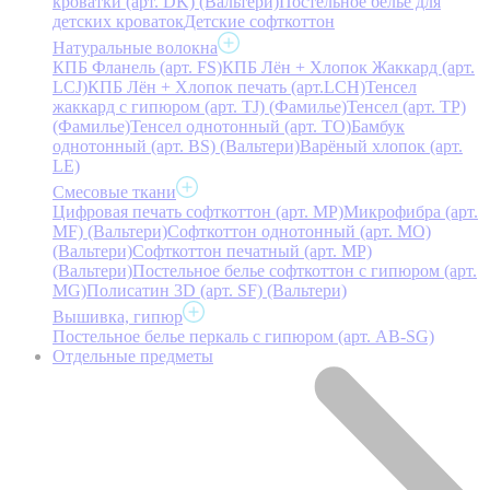
кроватки (арт. DK) (Вальтери)
Постельное белье для
детских кроваток
Детские софткоттон
Натуральные волокна
КПБ Фланель (арт. FS)
КПБ Лён + Хлопок Жаккард (арт.
LCJ)
КПБ Лён + Хлопок печать (арт.LCH)
Тенсел
жаккард с гипюром (арт. TJ) (Фамилье)
Тенсел (арт. ТР)
(Фамилье)
Тенсел однотонный (арт. TO)
Бамбук
однотонный (арт. BS) (Вальтери)
Варёный хлопок (арт.
LE)
Смесовые ткани
Цифровая печать софткоттон (арт. MP)
Микрофибра (арт.
MF) (Вальтери)
Софткоттон однотонный (арт. MO)
(Вальтери)
Софткоттон печатный (арт. MР)
(Вальтери)
Постельное белье софткоттон с гипюром (арт.
MG)
Полисатин 3D (арт. SF) (Вальтери)
Вышивка, гипюр
Постельное белье перкаль с гипюром (арт. AB-SG)
Отдельные предметы