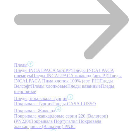
Пледы
Пледы INCALPACA (арт.PP)
Пледы INCALPACA
премиум
Пледы INCALPACA жаккард (арт. PJ)
Пледы
INCALPACA Пима хлопок 100% (арт. PH)
Пледы
Велсофт
Пледы хлопковые
Пледы вязанные
Пледы
шерстяные
Пледы, покрывала Турция
Покрывала Турция
Пледы CASA LUSSO
Покрывала Жаккард
Покрывала жаккардовые серии 220 (Вальтери)
(PN220)
Покрывала Португалия
Покрывала
жаккардовые (Вальтери) PNJC