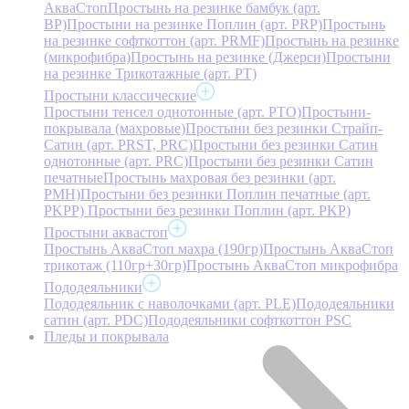
АкваСтоп
Простынь на резинке бамбук (арт.
BP)
Простыни на резинке Поплин (арт. PRP)
Простынь
на резинке софткоттон (арт. PRMF)
Простынь на резинке
(микрофибра)
Простынь на резинке (Джерси)
Простыни
на резинке Трикотажные (арт. РТ)
Простыни классические
Простыни тенсел однотонные (арт. PTO)
Простыни-
покрывала (махровые)
Простыни без резинки Страйп-
Сатин (арт. PRST, PRC)
Простыни без резинки Сатин
однотонные (арт. PRC)
Простыни без резинки Сатин
печатные
Простынь махровая без резинки (арт.
PMH)
Простыни без резинки Поплин печатные (арт.
PKPP)
Простыни без резинки Поплин (арт. PKP)
Простыни аквастоп
Простынь АкваСтоп махра (190гр)
Простынь АкваСтоп
трикотаж (110гр+30гр)
Простынь АкваСтоп микрофибра
Пододеяльники
Пододеяльник с наволочками (арт. PLE)
Пододеяльники
сатин (арт. PDC)
Пододеяльники софткоттон PSC
Пледы и покрывала