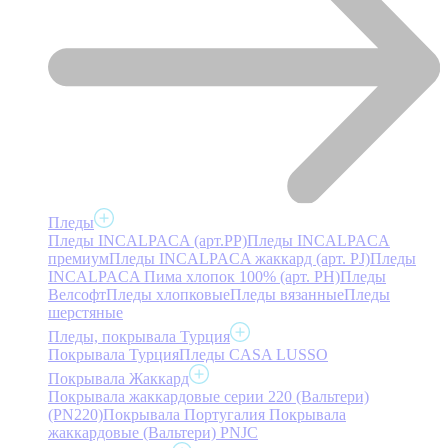
Пледы
Пледы INCALPACA (арт.PP)
Пледы INCALPACA
премиум
Пледы INCALPACA жаккард (арт. PJ)
Пледы
INCALPACA Пима хлопок 100% (арт. PH)
Пледы
Велсофт
Пледы хлопковые
Пледы вязанные
Пледы
шерстяные
Пледы, покрывала Турция
Покрывала Турция
Пледы CASA LUSSO
Покрывала Жаккард
Покрывала жаккардовые серии 220 (Вальтери)
(PN220)
Покрывала Португалия
Покрывала
жаккардовые (Вальтери) PNJC