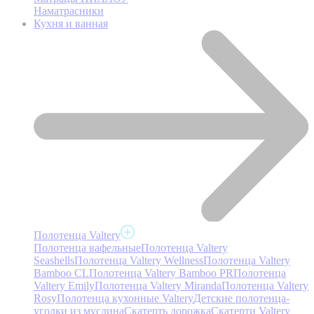
Наматрасники
Кухня и ванная
Полотенца Valtery
Полотенца вафельные
Полотенца Valtery
Seashells
Полотенца Valtery Wellness
Полотенца Valtery
Bamboo CL
Полотенца Valtery Bamboo PR
Полотенца
Valtery Emily
Полотенца Valtery Miranda
Полотенца Valtery
Rosy
Полотенца кухонные Valtery
Детские полотенца-
уголки из муслина
Скатерть дорожка
Скатерти Valtery