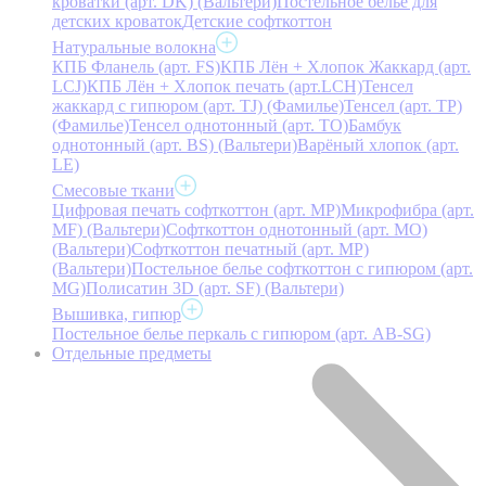
кроватки (арт. DK) (Вальтери)
Постельное белье для
детских кроваток
Детские софткоттон
Натуральные волокна
КПБ Фланель (арт. FS)
КПБ Лён + Хлопок Жаккард (арт.
LCJ)
КПБ Лён + Хлопок печать (арт.LCH)
Тенсел
жаккард с гипюром (арт. TJ) (Фамилье)
Тенсел (арт. ТР)
(Фамилье)
Тенсел однотонный (арт. TO)
Бамбук
однотонный (арт. BS) (Вальтери)
Варёный хлопок (арт.
LE)
Смесовые ткани
Цифровая печать софткоттон (арт. MP)
Микрофибра (арт.
MF) (Вальтери)
Софткоттон однотонный (арт. MO)
(Вальтери)
Софткоттон печатный (арт. MР)
(Вальтери)
Постельное белье софткоттон с гипюром (арт.
MG)
Полисатин 3D (арт. SF) (Вальтери)
Вышивка, гипюр
Постельное белье перкаль с гипюром (арт. AB-SG)
Отдельные предметы