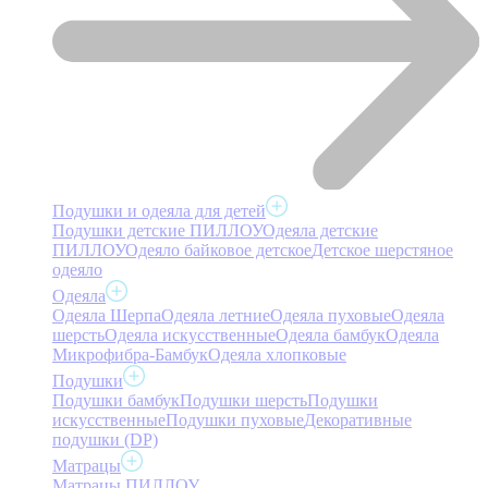
Подушки и одеяла для детей
Подушки детские ПИЛЛОУ
Одеяла детские
ПИЛЛОУ
Одеяло байковое детское
Детское шерстяное
одеяло
Одеяла
Одеяла Шерпа
Одеяла летние
Одеяла пуховые
Одеяла
шерсть
Одеяла искусственные
Одеяла бамбук
Одеяла
Микрофибра-Бамбук
Одеяла хлопковые
Подушки
Подушки бамбук
Подушки шерсть
Подушки
искусственные
Подушки пуховые
Декоративные
подушки (DP)
Матрацы
Матрацы ПИЛЛОУ