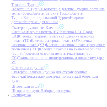
Текстиль Турция
Полотенца Турция
Полотенца детские Турция
Полотенца
мультибренд
Халаты детские Турция
Халаты
Турция
Коврики для ванной Турция
Коврики
детские
Коврики для ванной
Скатерти рулонные. Клеенка
Клеенка лазерная печать (FY)
Клеёнка LACE (арт.
LA)
Клеенка лазерная печать (ZJ)
Клеенка лазерная
печать (TD)
Клеенка лазерная печать (SJ)
Клеенка
лазерная печать (YZ)
Клеенка лазерная печать прозрачн с
тиснением ( XC)
Клеенка печатная на тканевой основе
(арт. ST)
Клеенка лазерная печать текстурная (арт.
CC)
Ткань полиэстер с полиуретановым покрытием (арт.
W)
Фартуки и сидушки
Скатерти Тефлон
Сидушка для стула
Кухонные
фартуки
Прихватки
Руковичка-прихватка
Наборы для
кухни
Шторы для душа
Шторки для душа
Наборы для сауны
Распродажа