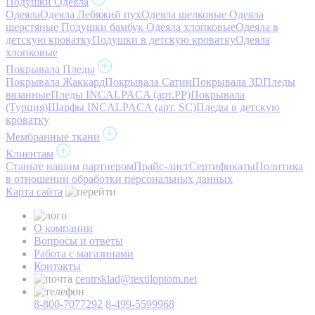
Подушки Одеяла
Одеяла
Одеяла Лебяжий пух
Одеяла шелковые
Одеяла
шерстяные
Подушки бамбук
Одеяла хлопковые
Одеяла в
детскую кроватку
Подушки в детскую кроватку
Одеяла
хлопковые
Покрывала Пледы
Покрывала Жаккард
Покрывала Сатин
Покрывала 3D
Пледы
вязанные
Пледы INCALPACA (арт.PP)
Покрывала
(Турция)
Шарфы INCALPACA (арт. SC)
Пледы в детскую
кроватку
Мембранные ткани
Клиентам
Станьте нашим партнером
Прайс-лист
Сертификаты
Политика
в отношении обработки персональных данных
Карта сайта
О компании
Вопросы и ответы
Работа с магазинами
Контакты
centrsklad@textiloptom.net
8-800-7077292
8-499-5599968