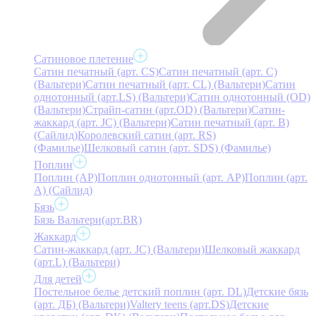
Сатиновое плетение
Сатин печатный (арт. СS)
Сатин печатный (арт. С)
(Вальтери)
Сатин печатный (арт. СL) (Вальтери)
Сатин
однотонный (арт.LS) (Вальтери)
Сатин однотонный (OD)
(Вальтери)
Страйп-сатин (арт.OD) (Вальтери)
Сатин-
жаккард (арт. JC) (Вальтери)
Сатин печатный (арт. В)
(Сайлид)
Королевский сатин (арт. RS)
(Фамилье)
Шелковый сатин (арт. SDS) (Фамилье)
Поплин
Поплин (AP)
Поплин однотонный (арт. AP)
Поплин (арт.
А) (Сайлид)
Бязь
Бязь Вальтери(арт.BR)
Жаккард
Сатин-жаккард (арт. JC) (Вальтери)
Шелковый жаккард
(арт.L) (Вальтери)
Для детей
Постельное белье детский поплин (арт. DL)
Детские бязь
(арт. ДБ) (Вальтери)
Valtery teens (арт.DS)
Детские