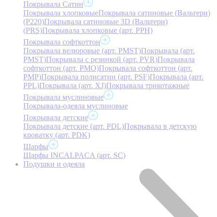
Покрывала Сатин
Покрывала хлопковые
Покрывала сатиновые (Вальтери)
(P220)
Покрывала сатиновые 3D (Вальтери)
(PRS)
Покрывала хлопковые (арт. PPH)
Покрывала софткоттон
Покрывала велюровые (арт. PMST)
Покрывала (арт.
PMST)
Покрывала с резинкой (арт. PVR)
Покрывала
софткоттон (арт. PMO)
Покрывала софткоттон (арт.
PMP)
Покрывала полисатин (арт. PSF)
Покрывала (арт.
PPL)
Покрывала (арт. XJ)
Покрывала трикотажные
Покрывала муслиновые
Покрывала-одеяла муслиновые
Покрывала детские
Покрывала детские (арт. PDL)
Покрывала в детскую
кроватку (арт. PDK)
Шарфы
Шарфы INCALPACA (арт. SC)
Подушки и одеяла