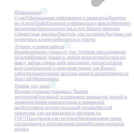
Информация
О нас
Официальная информация и реквизиты
Наличие
на складе
Прайс
Полезная информация и файлы
Интернет
магазинам
Дропшиппинг
Заказ под Вашим брендом
Совместные закупки
Текстиль для гостиниц
Доставка для
розничных клиентов
Вопросы и ответы
Лучшие условия работы
Резервирование товара от 1шт
Удобное расположение
складов
Возврат товара в любом количестве
Оплата по
факту забора товара либо внесением депозита
Архив
всех изображений и описания товара для Вашего
сайта
Автоматическая загрузка нашего ассортимента на
Ваш сайт
Маркировка
Товары под заказ
Индивидуальная упаковка с Вашим
логотипом
Огромный ассортимент вариантов тканей и
дизайнов
Любая комплектация и размерный
ряд
Изготовим индивидуальный дизайн
Мягкий
инвентарь для организации и тендеров по
ГОСТ
Продукция для гостиниц
Минимальные сроки
согласования и изготовления заказа
Индивидуальных
подход